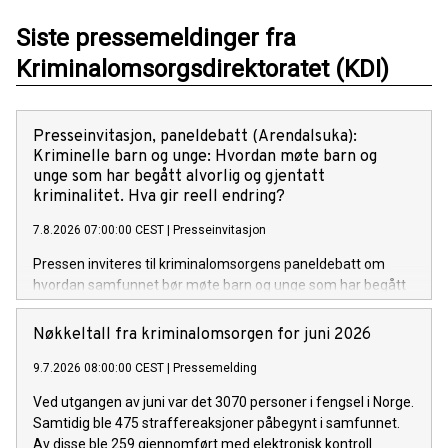
Siste pressemeldinger fra
Kriminalomsorgsdirektoratet (KDI)
Presseinvitasjon, paneldebatt (Arendalsuka):
Kriminelle barn og unge: Hvordan møte barn og
unge som har begått alvorlig og gjentatt
kriminalitet. Hva gir reell endring?
7.8.2026 07:00:00 CEST
|
Presseinvitasjon
Pressen inviteres til kriminalomsorgens paneldebatt om
hvordan samfunnet bør møte barn og unge som har begått
alvorlig og gjentatt kriminalitet, basert på flere aktuelle saker
fra den senere tid.
Nøkkeltall fra kriminalomsorgen for juni 2026
9.7.2026 08:00:00 CEST
|
Pressemelding
Ved utgangen av juni var det 3070 personer i fengsel i Norge.
Samtidig ble 475 straffereaksjoner påbegynt i samfunnet.
Av disse ble 259 gjennomført med elektronisk kontroll