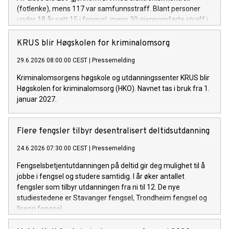
(fotlenke), mens 117 var samfunnsstraff. Blant personer
under 18 år satt 15 i fengsel, mens 30 gjennomførte straff i
samfunnet.
KRUS blir Høgskolen for kriminalomsorg
29.6.2026 08:00:00 CEST
|
Pressemelding
Kriminalomsorgens høgskole og utdanningssenter KRUS blir
Høgskolen for kriminalomsorg (HKO). Navnet tas i bruk fra 1.
januar 2027.
Flere fengsler tilbyr desentralisert deltidsutdanning
24.6.2026 07:30:00 CEST
|
Pressemelding
Fengselsbetjentutdanningen på deltid gir deg mulighet til å
jobbe i fengsel og studere samtidig. I år øker antallet
fengsler som tilbyr utdanningen fra ni til 12. De nye
studiestedene er Stavanger fengsel, Trondheim fengsel og
Ilseng fengsel.