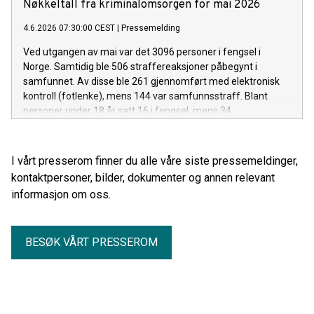
Nøkkeltall fra kriminalomsorgen for mai 2026
4.6.2026 07:30:00 CEST
|
Pressemelding
Ved utgangen av mai var det 3096 personer i fengsel i
Norge. Samtidig ble 506 straffereaksjoner påbegynt i
samfunnet. Av disse ble 261 gjennomført med elektronisk
kontroll (fotlenke), mens 144 var samfunnsstraff. Blant
personer under 18 år satt 16 i fengsel, mens 34
gjennomførte straff i samfunnet.
I vårt presserom finner du alle våre siste pressemeldinger,
kontaktpersoner, bilder, dokumenter og annen relevant
informasjon om oss.
BESØK VÅRT PRESSEROM