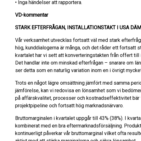
• Inga händelser att rapportera.
VD-kommentar
STARK EFTERFRÅGAN, INSTALLATIONSTAKT I USA DÄ
Vår verksamhet utvecklas fortsatt väl med stark efterfråga
hög, kunddialogerna är många, och det råder ett fortsatt s
kvartalet har vi sett att konverteringstakten från offert till
Det handlar inte om minskad efterfrågan – snarare om lä
ser detta som en naturlig variation inom en i övrigt mycke
Trots en något lägre omsättning jämfört med samma period
jämförelse, kan vi redovisa en lönsamhet som vi bedömer 
på affärskvalitet, processer och kostnadseffektivitet bär f
projektpipeline och fortsatt hög marknadsnärvaro.
Bruttomarginalen i kvartalet uppgår till 43% (38%). I kvart
kombinerat med en bra eftermarknadsförsäljning. Produkt
kontinuerligt påverkar vår bruttomarginal vilket ofta resulte
aktivt med att stärka marginalerna och säkra lönsamhet.