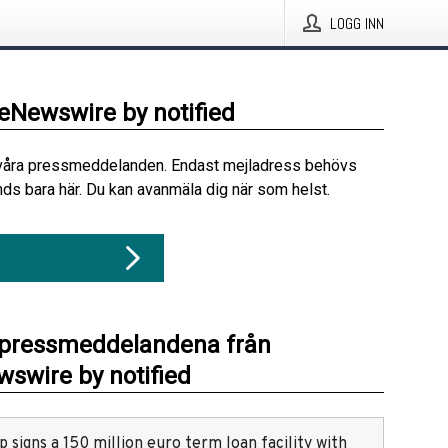
LOGG INN
beNewswire by notified
våra pressmeddelanden. Endast mejladress behövs
ds bara här. Du kan avanmäla dig när som helst.
 pressmeddelandena från
swire by notified
 signs a 150 million euro term loan facility with