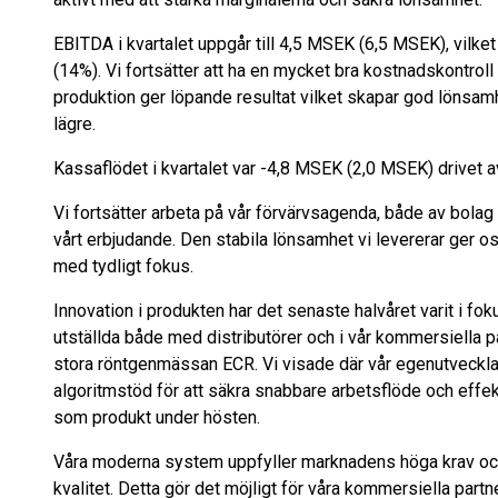
EBITDA i kvartalet uppgår till 4,5 MSEK (6,5 MSEK), vil
(14%). Vi fortsätter att ha en mycket bra kostnadskontroll 
produktion ger löpande resultat vilket skapar god lönsam
lägre.
Kassaflödet i kvartalet var -4,8 MSEK (2,0 MSEK) drivet av e
Vi fortsätter arbeta på vår förvärvsagenda, både av bolag o
vårt erbjudande. Den stabila lönsamhet vi levererar ger o
med tydligt fokus.
Innovation i produkten har det senaste halvåret varit i fok
utställda både med distributörer och i vår kommersiella
stora röntgenmässan ECR. Vi visade där vår egenutveckl
algoritmstöd för att säkra snabbare arbetsflöde och effekt
som produkt under hösten.
Våra moderna system uppfyller marknadens höga krav och
kvalitet. Detta gör det möjligt för våra kommersiella part