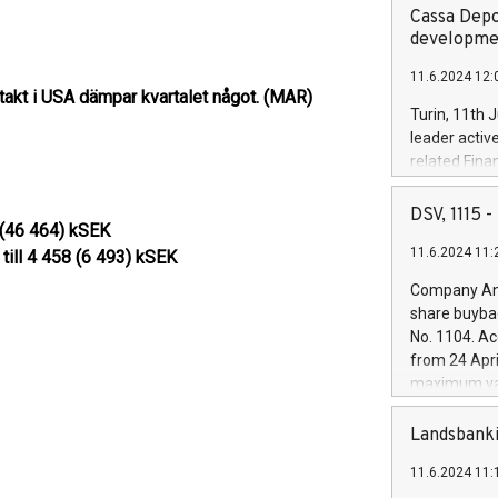
Cassa Depo
developmen
11.6.2024 12:
stakt i USA dämpar kvartalet något. (MAR)
Turin, 11th 
leader activ
related Fina
facility of 1
creation of 
DSV, 1115
5 (46 464) kSEK
and innovati
11.6.2024 11:
Iveco Group 
till 4 458 (6 493) kSEK
the field of 
Company Ann
autonomous d
share buyba
increasing ef
No. 1104. Ac
financed inv
from 24 Apri
be made by I
maximum val
(EXM: IVG) i
shares, corr
business and
commenceme
Landsbanki
brands are 
implemented
11.6.2024 11:
European Par