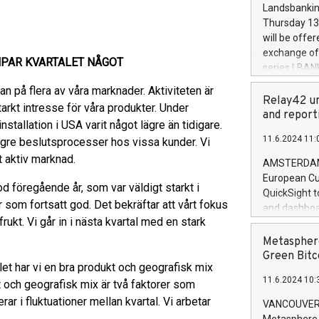
the rules on
Landsbankinn
the Commiss
Thursday 13 
to as the Sa
will be offe
backAverage
exchange off
MPAR KVARTALET NÅGOT
days 1-2547
series LBANK
20247,0001,
covered bon
n på flera av våra marknader. Aktiviteten är
20245,0001,
price of the
Relay42 un
June20243,0
tarkt intresse för våra produkter. Under
20 June 202
and report
20244,0001,
 installation i USA varit något lägre än tidigare.
with stable 
11.6.2024 11:
ngre beslutsprocesser hos vissa kunder. Vi
Markets will
+354 410 73
t aktiv marknad.
AMSTERDAM, 
European Cu
 föregående år, som var väldigt starkt i
QuickSight t
som fortsatt god. Det bekräftar att vårt fokus
and dashboa
rukt. Vi går in i nästa kvartal med en stark
customer da
to dive deep
Metasphere
the performa
Green Bitc
alet har vi en bra produkt och geografisk mix
paid, and ow
11.6.2024 10:
module, in p
 och geografisk mix är två faktorer som
module inclu
rar i fluktuationer mellan kvartal. Vi arbetar
VANCOUVER, 
Relay42 Insi