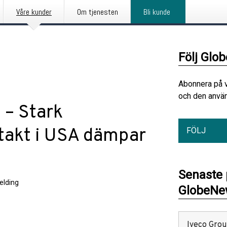
Våre kunder
Om tjenesten
Bli kunde
Följ Glo
Abonnera på 
och den använ
 – Stark
stakt i USA dämpar
FÖLJ
Senaste
elding
GlobeNew
Iveco Group