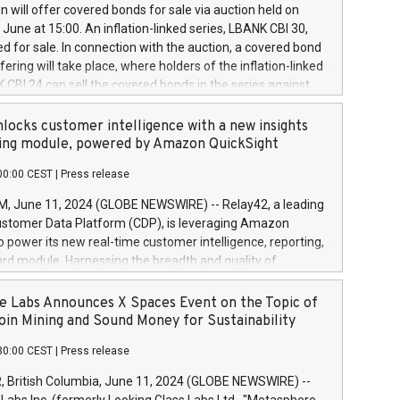
 share buyback programmes set out in MAR article 5) and
 will offer covered bonds for sale via auction held on
ion Delegated Regulation (EU) 2016/1052, also referred
June at 15:00. An inflation-linked series, LBANK CBI 30,
fe Harbour rules. Trading dayNumber of shares bought
red for sale. In connection with the auction, a covered bond
 transaction priceAmount DKKAccumulated trading for
ering will take place, where holders of the inflation-linked
8,1001,023.01489,100,86026:3 June
 CBI 24 can sell the covered bonds in the series against
050.597,354,13027:4 June
ds bought in the above-mentioned auction. The clean
055.705,278,50028:6
 bonds is predefined at 99,594. Expected settlement date is
locks customer intelligence with a new insights
001,096.273,288,81029:7 June
4. Covered bonds issued by Landsbankinn are rated A+
ing module, powered by Amazon QuickSight
106.174,424,68
outlook by S&P Global Ratings. Landsbankinn Capital
00:00 CEST
|
Press release
 manage the auction. For further information, please call
30 or email verdbrefamidlun@landsbankinn.is.
June 11, 2024 (GLOBE NEWSWIRE) -- Relay42, a leading
stomer Data Platform (CDP), is leveraging Amazon
o power its new real-time customer intelligence, reporting,
rd module. Harnessing the breadth and quality of
ta, the new Insights module empowers marketing teams
 into customer behaviors and gain invaluable insights into
 Labs Announces X Spaces Event on the Topic of
nce of their marketing programs across all online, offline,
oin Mining and Sound Money for Sustainability
ned marketing channels. Preview of the Relay42 Insights
30:00 CEST
|
Press release
re-beta version Key capabilities of the Relay42 Insights
de: Deep insights into customer behaviors: With the
British Columbia, June 11, 2024 (GLOBE NEWSWIRE) --
ghts module, marketers can ask unlimited questions about