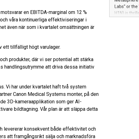
Metasphere L
their data a
Labs" or th
customers mo
ket motsvarar en EBITDA-marginal om 12 %
H1N) is thri
Marketers can
och våra kontinuerliga effektiviseringar i
Green Bitcoi
natural lang
2024 at 2 p.
het även när som i kvartalet omsättningen är
to join the 
the fundame
how Bitcoin 
tt tillfälligt högt varulager.
Innovations:
Bitcoin min
ch produkter, där vi ser potential att stärka
enhance stab
ss handlingsutrymme att driva dessa initiativ
payment sys
Compare Bitc
"We're excite
us. Vi har under kvartalet haft två system
Bitcoin
 partner Canon Medical Systems monter, på den
ade 3D-kameraapplikation som ger AI-
ivare bildtagning. Vår plan är att släppa detta
 levererar konsekvent både effektivitet och
ners att framgångsrikt sälja och marknadsföra