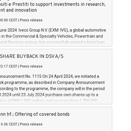
siti e Prestiti to support investments in research,
t and innovation
00:00 CEST
|
Press release
June 2024. Iveco Group N.V. (EXM: IVG), a global automotive
e in the Commercial & Specialty Vehicles, Powertrain and
ncial Services arenas, has successfully signed a term loan
50 million euros with Cassa Depositi e Prestiti (CDP), for the
new projects in Italy dedicated to research, development
 - SHARE BUYBACK IN DSV A/S
on. In detail, through the resources made available by CDP,
22:17 CEST
|
Press release
will develop innovative technologies and architectures in
electric propulsion and further develop solutions for
ouncement No. 1115 On 24 April 2024, we initiated a
riving, digitalisation and vehicle connectivity aimed at
ck programme, as described in Company Announcement
ficiency, safety, driving comfort and productivity. The
cording to the programme, the company will in the period
estments, which will have a 5-year amortising profile, will
l 2024 until 23 July 2024 purchase own shares up to a
veco Group in Italy by the end of 2025. Iveco Group N.V.
ue of DKK 1,000 million, and no more than 1,700,000
s the home of unique people and brands that power your
esponding to 0.79% of the share capital at
 mission to advance a more sustainable society. The eight
nt of the programme. The programme has been
nn hf.: Offering of covered bonds
each a
 in accordance with Regulation No. 596/2014 of the
16:36 CEST
|
Press release
liament and Council of 16 April 2014 (“MAR”) (save for