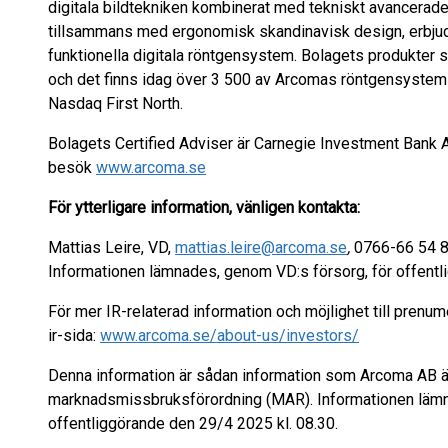
digitala bildtekniken kombinerat med tekniskt avancerade 
tillsammans med ergonomisk skandinavisk design, erbjud
funktionella digitala röntgensystem. Bolagets produkter s
och det finns idag över 3 500 av Arcomas röntgensystem in
Nasdaq First North.
Bolagets Certified Adviser är Carnegie Investment Bank A
besök
www.arcoma.se
För ytterligare information, vänligen kontakta:
Mattias Leire, VD,
mattias.leire@arcoma.se
,
0766-66 54 
Informationen lämnades, genom VD:s försorg, för offentl
För mer IR-relaterad information och möjlighet till prenu
ir-sida:
www.arcoma.se/about-us/investors/
Denna information är sådan information som Arcoma AB är 
marknadsmissbruksförordning (MAR). Informationen lämn
offentliggörande den 29/4 2025 kl. 08.30.