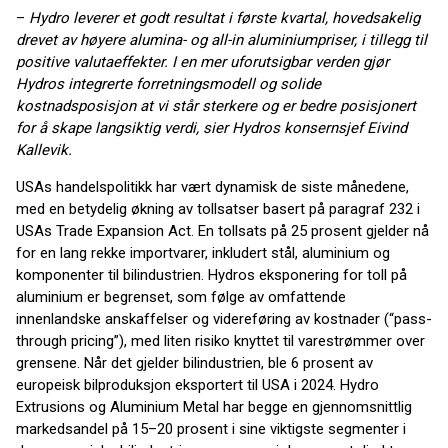
–
Hydro leverer et godt resultat i første kvartal, hovedsakelig
drevet av høyere alumina- og all-in aluminiumpriser, i tillegg til
positive valutaeffekter. I en mer uforutsigbar verden gjør
Hydros integrerte forretningsmodell og solide
kostnadsposisjon at vi står sterkere og er bedre posisjonert
for å skape langsiktig verdi, sier Hydros konsernsjef Eivind
Kallevik.
USAs handelspolitikk har vært dynamisk de siste månedene,
med en betydelig økning av tollsatser basert på paragraf 232 i
USAs Trade Expansion Act. En tollsats på 25 prosent gjelder nå
for en lang rekke importvarer, inkludert stål, aluminium og
komponenter til bilindustrien. Hydros eksponering for toll på
aluminium er begrenset, som følge av omfattende
innenlandske anskaffelser og videreføring av kostnader (“pass-
through pricing”), med liten risiko knyttet til varestrømmer over
grensene. Når det gjelder bilindustrien, ble 6 prosent av
europeisk bilproduksjon eksportert til USA i 2024. Hydro
Extrusions og Aluminium Metal har begge en gjennomsnittlig
markedsandel på 15–20 prosent i sine viktigste segmenter i