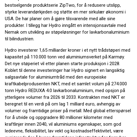
bestselgende produktserie ZipTwo, for å redusere utslipp,
styrke leverandørkjeden og støtte en mer sirkulær økonomi i
USA. De har planer om å gjøre tilsvarende med alle sine
produkter. I tillegg har Hydro inngått en intensjonsavtale med
Nemak om utvikling av støpeløsninger for lavkarbonaluminium
til bilindustrien.
Hydro investerer 1,65 milliarder kroner i et nytt trådstøperi med
kapasitet på 110.000 tonn ved aluminiumsverket på Karmøy.
Det nye støperiet vil etter planen starte produksjon i 2028.
Koblet til denne investeringer har Hydro signert en langsiktig
salgsavtale for aluminiumtråd med den europeiske
kraftkabelprodusenten NKT, med et samlet volum på 274.000
tonn Hydro REDUXA 4.0 lavkarbonaluminium, med opsjon på
ytterligere volumer fra 2026 til 2033. Kontrakten med NKT er
beregnet til en verdi på om lag 1 milliard euro, avhengig av
volumer og framtidige priser på metall. Med global etterspørsel
for å utvide og oppgradere 80 millioner kilometer med
kraftlinjer innen 2040, vil aluminiums egenskaper, som god
ledeevne, fleksibilitet, lav vekt og kostnadseffektivitet, være