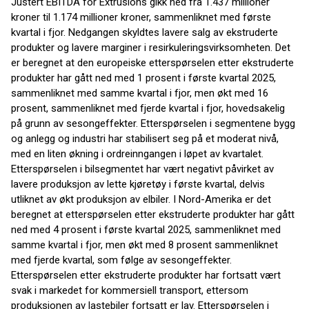
Justert EBITDA for Extrusions gikk ned fra 1.437 millioner
kroner til 1.174 millioner kroner, sammenliknet med første
kvartal i fjor. Nedgangen skyldtes lavere salg av ekstruderte
produkter og lavere marginer i resirkuleringsvirksomheten. Det
er beregnet at den europeiske etterspørselen etter ekstruderte
produkter har gått ned med 1 prosent i første kvartal 2025,
sammenliknet med samme kvartal i fjor, men økt med 16
prosent, sammenliknet med fjerde kvartal i fjor, hovedsakelig
på grunn av sesongeffekter. Etterspørselen i segmentene bygg
og anlegg og industri har stabilisert seg på et moderat nivå,
med en liten økning i ordreinngangen i løpet av kvartalet.
Etterspørselen i bilsegmentet har vært negativt påvirket av
lavere produksjon av lette kjøretøy i første kvartal, delvis
utliknet av økt produksjon av elbiler. I Nord-Amerika er det
beregnet at etterspørselen etter ekstruderte produkter har gått
ned med 4 prosent i første kvartal 2025, sammenliknet med
samme kvartal i fjor, men økt med 8 prosent sammenliknet
med fjerde kvartal, som følge av sesongeffekter.
Etterspørselen etter ekstruderte produkter har fortsatt vært
svak i markedet for kommersiell transport, ettersom
produksjonen av lastebiler fortsatt er lav. Etterspørselen i