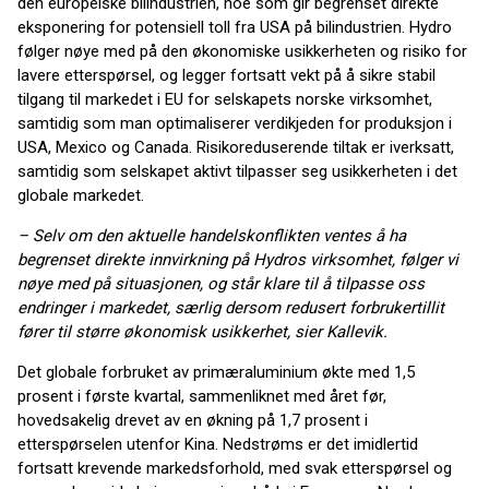
den europeiske bilindustrien, noe som gir begrenset direkte
eksponering for potensiell toll fra USA på bilindustrien. Hydro
følger nøye med på den økonomiske usikkerheten og risiko for
lavere etterspørsel, og legger fortsatt vekt på å sikre stabil
tilgang til markedet i EU for selskapets norske virksomhet,
samtidig som man optimaliserer verdikjeden for produksjon i
USA, Mexico og Canada. Risikoreduserende tiltak er iverksatt,
samtidig som selskapet aktivt tilpasser seg usikkerheten i det
globale markedet.
–
Selv om den aktuelle handelskonflikten ventes å ha
begrenset direkte innvirkning på Hydros virksomhet, følger vi
nøye med på situasjonen, og står klare til å tilpasse oss
endringer i markedet, særlig dersom redusert forbrukertillit
fører til større økonomisk usikkerhet, sier Kallevik.
Det globale forbruket av primæraluminium økte med 1,5
prosent i første kvartal, sammenliknet med året før,
hovedsakelig drevet av en økning på 1,7 prosent i
etterspørselen utenfor Kina. Nedstrøms er det imidlertid
fortsatt krevende markedsforhold, med svak etterspørsel og