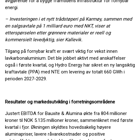
avgjørende for å bygge framtidens infrastruktur for fornybar
energi.
– Investeringen i et nytt trådstøperi på Karmøy, sammen med
en salgsavtale på 1 milliard euro med NKT, viser at
etterspørselen etter grønnere materialer er reell og
kommersielt levedyktig, sier Kallevik.
Tilgang på fornybar kraft er svært viktig for vekst innen
lavkarbonaluminium. Det ble jobbet aktivt med anskaffelser
også i første kvartal, og Hydro Energy har sikret en ny langsiktig
kraftavtale (PPA) med NTE om levering av totalt 660 GWh i
perioden 2027-2029.
Resultater og markedsutvikling i forretningsområdene
Justert EBITDA for Bauxite & Alumina økte fra 804 millioner
kroner til NOK 5.135 millioner kroner, sammenliknet med første
kvartal i fjor. Økningen skyldtes hovedsakelig høyere
aluminapriser, lavere råvarekostnader og positive