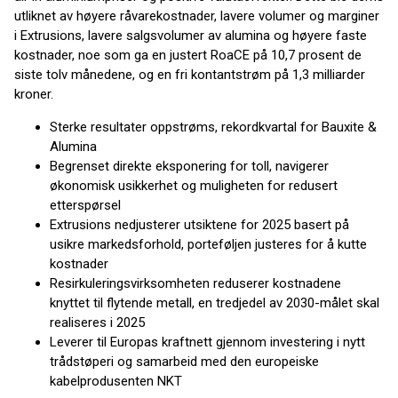
utliknet av høyere råvarekostnader, lavere volumer og marginer
i Extrusions, lavere salgsvolumer av alumina og høyere faste
kostnader, noe som ga en justert RoaCE på 10,7 prosent de
siste tolv månedene, og en fri kontantstrøm på 1,3 milliarder
kroner.
Sterke resultater oppstrøms, rekordkvartal for Bauxite &
Alumina
Begrenset direkte eksponering for toll, navigerer
økonomisk usikkerhet og muligheten for redusert
etterspørsel
Extrusions nedjusterer utsiktene for 2025 basert på
usikre markedsforhold, porteføljen justeres for å kutte
kostnader
Resirkuleringsvirksomheten reduserer kostnadene
knyttet til flytende metall, en tredjedel av 2030-målet skal
realiseres i 2025
Leverer til Europas kraftnett gjennom investering i nytt
trådstøperi og samarbeid med den europeiske
kabelprodusenten NKT