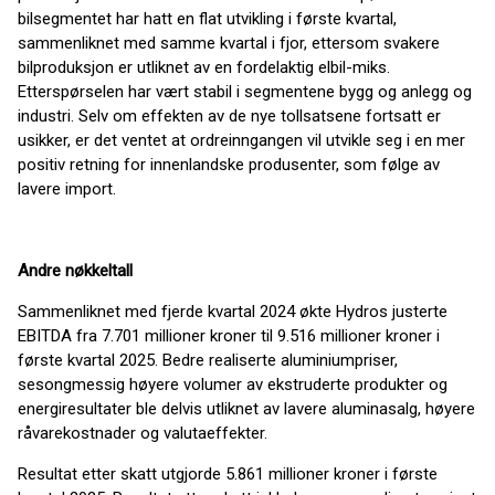
bilsegmentet har hatt en flat utvikling i første kvartal,
sammenliknet med samme kvartal i fjor, ettersom svakere
bilproduksjon er utliknet av en fordelaktig elbil-miks.
Etterspørselen har vært stabil i segmentene bygg og anlegg og
industri. Selv om effekten av de nye tollsatsene fortsatt er
usikker, er det ventet at ordreinngangen vil utvikle seg i en mer
positiv retning for innenlandske produsenter, som følge av
lavere import.
Andre nøkkeltall
Sammenliknet med fjerde kvartal 2024 økte Hydros justerte
EBITDA fra 7.701 millioner kroner til 9.516 millioner kroner i
første kvartal 2025. Bedre realiserte aluminiumpriser,
sesongmessig høyere volumer av ekstruderte produkter og
energiresultater ble delvis utliknet av lavere aluminasalg, høyere
råvarekostnader og valutaeffekter.
Resultat etter skatt utgjorde 5.861 millioner kroner i første