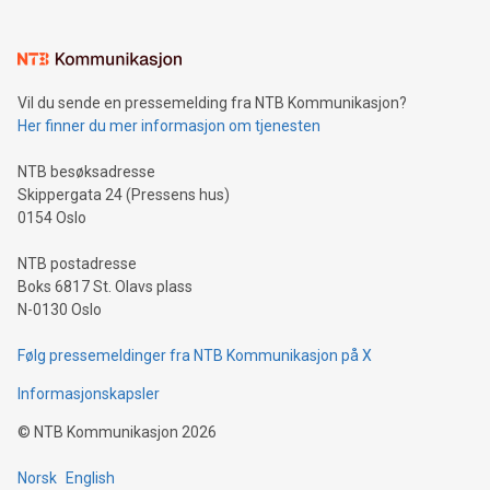
interacts with energy markets.Sustainable Innovations:
Learn about our efforts to promote sustainability in Bitcoin
mining.Sound Money: Discover how tamper-proof currency
can enhance stability.Efficient Payment Rails: See how fast,
neutral payment systems support humanitarian
Vil du sende en pressemelding fra NTB Kommunikasjon?
projects.Carbon Footprint: Compare Bitcoin's environmental
Her finner du mer informasjon om tjenesten
impact with traditional banking. "We're excited to host this
event and dive into the critical topics of Bitcoin
NTB besøksadresse
Skippergata 24 (Pressens hus)
0154 Oslo
NTB postadresse
Boks 6817 St. Olavs plass
N-0130 Oslo
Følg pressemeldinger fra NTB Kommunikasjon på X
Informasjonskapsler
©
NTB Kommunikasjon
2026
Norsk
English