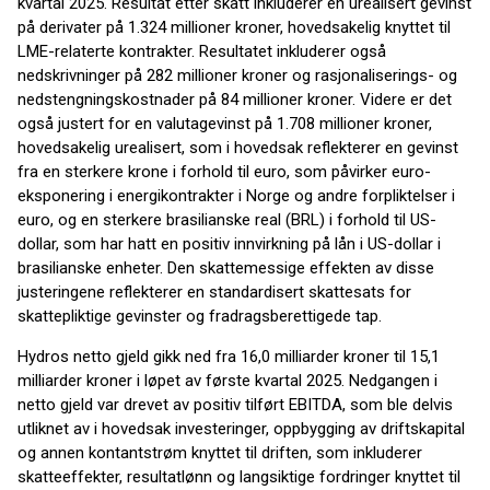
kvartal 2025. Resultat etter skatt inkluderer en urealisert gevinst
på derivater på 1.324 millioner kroner, hovedsakelig knyttet til
LME-relaterte kontrakter. Resultatet inkluderer også
nedskrivninger på 282 millioner kroner og rasjonaliserings- og
nedstengningskostnader på 84 millioner kroner. Videre er det
også justert for en valutagevinst på 1.708 millioner kroner,
hovedsakelig urealisert, som i hovedsak reflekterer en gevinst
fra en sterkere krone i forhold til euro, som påvirker euro-
eksponering i energikontrakter i Norge og andre forpliktelser i
euro, og en sterkere brasilianske real (BRL) i forhold til US-
dollar, som har hatt en positiv innvirkning på lån i US-dollar i
brasilianske enheter. Den skattemessige effekten av disse
justeringene reflekterer en standardisert skattesats for
skattepliktige gevinster og fradragsberettigede tap.
Hydros netto gjeld gikk ned fra 16,0 milliarder kroner til 15,1
milliarder kroner i løpet av første kvartal 2025. Nedgangen i
netto gjeld var drevet av positiv tilført EBITDA, som ble delvis
utliknet av i hovedsak investeringer, oppbygging av driftskapital
og annen kontantstrøm knyttet til driften, som inkluderer
skatteeffekter, resultatlønn og langsiktige fordringer knyttet til