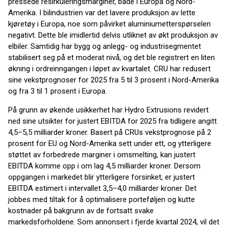
pressede resirkuleringsmarginer, både i Europa og Nord-
Amerika. I bilindustrien var det lavere produksjon av lette
kjøretøy i Europa, noe som påvirket aluminiumetterspørselen
negativt. Dette ble imidlertid delvis utliknet av økt produksjon av
elbiler. Samtidig har bygg og anlegg- og industrisegmentet
stabilisert seg på et moderat nivå, og det ble registrert en liten
økning i ordreinngangen i løpet av kvartalet. CRU har redusert
sine vekstprognoser for 2025 fra 5 til 3 prosent i Nord-Amerika
og fra 3 til 1 prosent i Europa.
På grunn av økende usikkerhet har Hydro Extrusions revidert
ned sine utsikter for justert EBITDA for 2025 fra tidligere angitt
4,5–5,5 milliarder kroner. Basert på CRUs vekstprognose på 2
prosent for EU og Nord-Amerika sett under ett, og ytterligere
støttet av forbedrede marginer i omsmelting, kan justert
EBITDA komme opp i om lag 4,5 milliarder kroner. Dersom
oppgangen i markedet blir ytterligere forsinket, er justert
EBITDA estimert i intervallet 3,5–4,0 milliarder kroner. Det
jobbes med tiltak for å optimalisere porteføljen og kutte
kostnader på bakgrunn av de fortsatt svake
markedsforholdene. Som annonsert i fjerde kvartal 2024, vil det