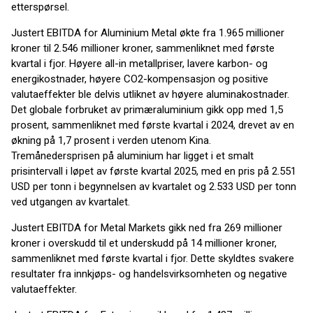
etterspørsel.
Justert EBITDA for Aluminium Metal økte fra 1.965 millioner
kroner til 2.546 millioner kroner, sammenliknet med første
kvartal i fjor. Høyere all-in metallpriser, lavere karbon- og
energikostnader, høyere CO2-kompensasjon og positive
valutaeffekter ble delvis utliknet av høyere aluminakostnader.
Det globale forbruket av primæraluminium gikk opp med 1,5
prosent, sammenliknet med første kvartal i 2024, drevet av en
økning på 1,7 prosent i verden utenom Kina.
Tremånedersprisen på aluminium har ligget i et smalt
prisintervall i løpet av første kvartal 2025, med en pris på 2.551
USD per tonn i begynnelsen av kvartalet og 2.533 USD per tonn
ved utgangen av kvartalet.
Justert EBITDA for Metal Markets gikk ned fra 269 millioner
kroner i overskudd til et underskudd på 14 millioner kroner,
sammenliknet med første kvartal i fjor. Dette skyldtes svakere
resultater fra innkjøps- og handelsvirksomheten og negative
valutaeffekter.