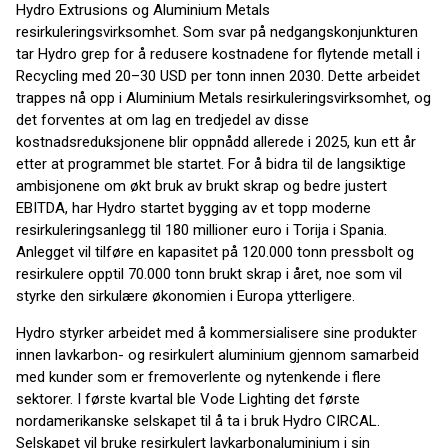
Hydro Extrusions og Aluminium Metals
resirkuleringsvirksomhet. Som svar på nedgangskonjunkturen
tar Hydro grep for å redusere kostnadene for flytende metall i
Recycling med 20–30 USD per tonn innen 2030. Dette arbeidet
trappes nå opp i Aluminium Metals resirkuleringsvirksomhet, og
det forventes at om lag en tredjedel av disse
kostnadsreduksjonene blir oppnådd allerede i 2025, kun ett år
etter at programmet ble startet. For å bidra til de langsiktige
ambisjonene om økt bruk av brukt skrap og bedre justert
EBITDA, har Hydro startet bygging av et topp moderne
resirkuleringsanlegg til 180 millioner euro i Torija i Spania.
Anlegget vil tilføre en kapasitet på 120.000 tonn pressbolt og
resirkulere opptil 70.000 tonn brukt skrap i året, noe som vil
styrke den sirkulære økonomien i Europa ytterligere.
Hydro styrker arbeidet med å kommersialisere sine produkter
innen lavkarbon- og resirkulert aluminium gjennom samarbeid
med kunder som er fremoverlente og nytenkende i flere
sektorer. I første kvartal ble Vode Lighting det første
nordamerikanske selskapet til å ta i bruk Hydro CIRCAL.
Selskapet vil bruke resirkulert lavkarbonaluminium i sin