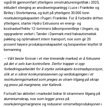
også bli gjennomført ytterligere omstruktureringstiltak i 2025,
inkludert stenging av anodiseringsanlegg i Luce i Frankrike og
Birtley i Storbritannia, og kutt på ytterligere 30.000 tonn
resirkuleringskapasitet i Puget i Frankrike. For å forbedre driften
ytterligere, starter Hydro Extrusions en energi- og
kostnadseffektiv 12-tommers bilkomponentlinje i Ungarn, og
oppgraderer verket i Tønder i Danmark med halvautomatisk
pakking og optimalisert intern transport, noe som gir 20
prosent høyere produksjonskapasitet og besparelser knyttet til
bemanning.
– Vårt beste forsvar i et mer krevende marked, er å fokusere
på det vi selv kan kontrollere. Derfor trapper vi opp
forbedringsarbeidet for å styrke selskapets kostnadsposisjon,
slik at vi sikrer konkurranseevnen og verdiskapingen i et
resirkuleringsmarked som preges av stram tilgang på skrap
og press på marginene, sier Kallevik.
Fortsatt lav aktivitet i markedet bidrar til strammere tilgang på
aluminiumskrap, noe som legger press på
resirkuleringsmarginene og reduserer omsmelteproduksjonen i