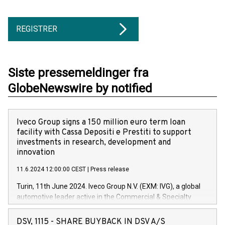
REGISTRER
Siste pressemeldinger fra
GlobeNewswire by notified
Iveco Group signs a 150 million euro term loan
facility with Cassa Depositi e Prestiti to support
investments in research, development and
innovation
11.6.2024 12:00:00 CEST
|
Press release
Turin, 11th June 2024. Iveco Group N.V. (EXM: IVG), a global
automotive leader active in the Commercial & Specialty
Vehicles, Powertrain and related Financial Services arenas,
has successfully signed a term loan facility of 150 million
DSV, 1115 - SHARE BUYBACK IN DSV A/S