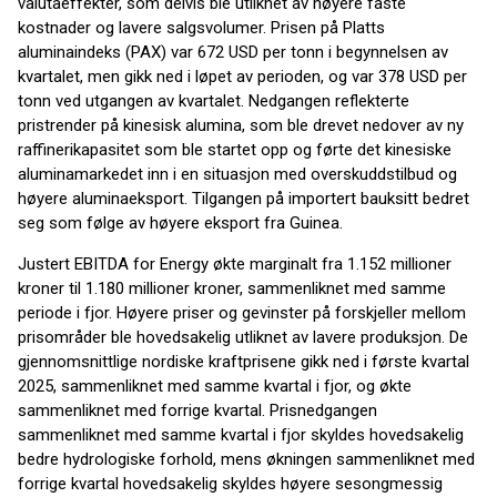
valutaeffekter, som delvis ble utliknet av høyere faste
kostnader og lavere salgsvolumer. Prisen på Platts
aluminaindeks (PAX) var 672 USD per tonn i begynnelsen av
kvartalet, men gikk ned i løpet av perioden, og var 378 USD per
tonn ved utgangen av kvartalet. Nedgangen reflekterte
pristrender på kinesisk alumina, som ble drevet nedover av ny
raffinerikapasitet som ble startet opp og førte det kinesiske
aluminamarkedet inn i en situasjon med overskuddstilbud og
høyere aluminaeksport. Tilgangen på importert bauksitt bedret
seg som følge av høyere eksport fra Guinea.
Justert EBITDA for Energy økte marginalt fra 1.152 millioner
kroner til 1.180 millioner kroner, sammenliknet med samme
periode i fjor. Høyere priser og gevinster på forskjeller mellom
prisområder ble hovedsakelig utliknet av lavere produksjon. De
gjennomsnittlige nordiske kraftprisene gikk ned i første kvartal
2025, sammenliknet med samme kvartal i fjor, og økte
sammenliknet med forrige kvartal. Prisnedgangen
sammenliknet med samme kvartal i fjor skyldes hovedsakelig
bedre hydrologiske forhold, mens økningen sammenliknet med
forrige kvartal hovedsakelig skyldes høyere sesongmessig