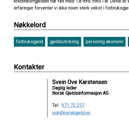
kredittkortgjelden har falt med 1,8 mrd. hittil i år. Dette er
erfaringer forventer vi ikke noen sterk vekst i forbruksg
Nøkkelord
forbruksgjeld
gjeldsutvikling
personlig økonomi
Kontakter
Svein Ove Karstensen
Daglig leder
Norsk Gjeldsinformasjon AS
Tel:
971 72 257
sok@norskgjeld.no