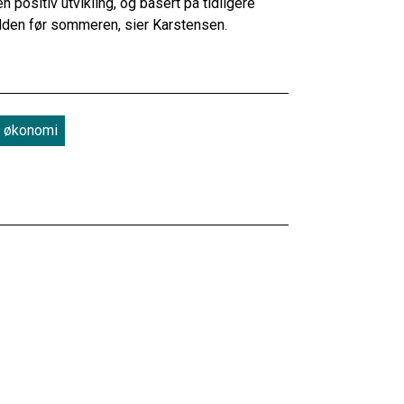
 en positiv utvikling, og basert på tidligere
jelden før sommeren, sier Karstensen.
økonomi