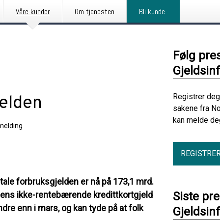
Våre kunder
Om tjenesten
Bli kunde
Følg pre
Gjeldsin
Registrer deg
jelden
sakene fra No
kan melde deg
melding
REGISTRE
otale forbruksgjelden er nå på 173,1 mrd.
mens ikke-rentebærende kredittkortgjeld
Siste pr
dre enn i mars, og kan tyde på at folk
Gjeldsin