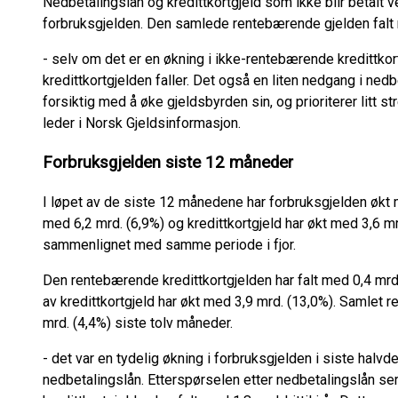
Nedbetalingslån og kredittkortgjeld som ikke blir betalt v
forbruksgjelden. Den samlede rentebærende gjelden falt m
- selv om det er en økning i ikke-rentebærende kredittkor
kredittkortgjelden faller. Det også en liten nedgang i nedbe
forsiktig med å øke gjeldsbyrden sin, og prioriterer litt s
leder i Norsk Gjeldsinformasjon.
Forbruksgjelden siste 12 måneder
I løpet av de siste 12 månedene har forbruksgjelden økt 
med 6,2 mrd. (6,9%) og kredittkortgjeld har økt med 3,6 mr
sammenlignet med samme periode i fjor.
Den rentebærende kredittkortgjelden har falt med 0,4 mrd
av kredittkortgjeld har økt med 3,9 mrd. (13,0%). Samlet 
mrd. (4,4%) siste tolv måneder.
- det var en tydelig økning i forbruksgjelden i siste halvdel
nedbetalingslån. Etterspørselen etter nedbetalingslån se