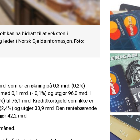
t kan ha bidratt til at veksten i
g leder i Norsk Gjeldsinformasjon.
Foto:
mrd. som er en økning på 0,3 mrd. (0,2%)
ed 0,1 mrd. (- 0,1%) og utgjør 96,0 mrd. I
) til 76,1 mrd. Kredittkortgjeld som ikke er
. (2,4%) og utgjør 33,9 mrd. Den rentebærende
jør 42,2 mrd.
 måned.