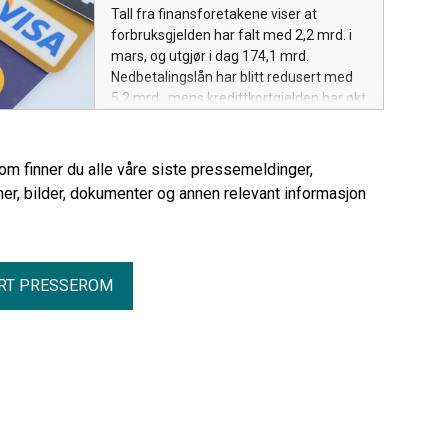
Tall fra finansforetakene viser at
forbruksgjelden har falt med 2,2 mrd. i
mars, og utgjør i dag 174,1 mrd.
Nedbetalingslån har blitt redusert med
5,2 mrd., mens kredittkortgjelden har økt
med 2,9 mrd. Mye av nedgangen i
nedbetalingslån skyldes endringer i
rapporteringen fra en del finansforetak.
rom finner du alle våre siste pressemeldinger,
er, bilder, dokumenter og annen relevant informasjon
RT PRESSEROM