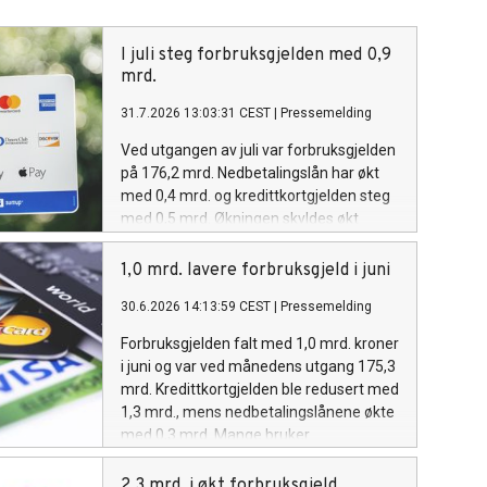
I juli steg forbruksgjelden med 0,9
mrd.
31.7.2026 13:03:31 CEST
|
Pressemelding
Ved utgangen av juli var forbruksgjelden
på 176,2 mrd. Nedbetalingslån har økt
med 0,4 mrd. og kredittkortgjelden steg
med 0,5 mrd. Økningen skyldes økt
forbruk i feriemåneden juli.
1,0 mrd. lavere forbruksgjeld i juni
30.6.2026 14:13:59 CEST
|
Pressemelding
Forbruksgjelden falt med 1,0 mrd. kroner
i juni og var ved månedens utgang 175,3
mrd. Kredittkortgjelden ble redusert med
1,3 mrd., mens nedbetalingslånene økte
med 0,3 mrd. Mange bruker
feriepengene til å nedbetale
kredittkortgjeld for å ha bedre likviditet i
2,3 mrd. i økt forbruksgjeld