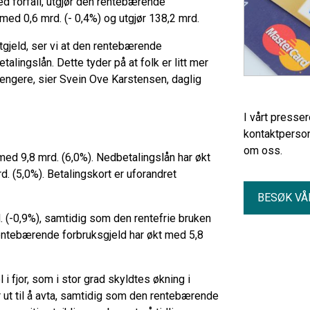
ed forfall, utgjør den rentebærende
ed 0,6 mrd. (- 0,4%) og utgjør 138,2 mrd.
tgjeld, ser vi at den rentebærende
talingslån. Dette tyder på at folk er litt mer
trengere, sier Svein Ove Karstensen, daglig
I vårt presse
kontaktperson
om oss.
med 9,8 mrd. (6,0%). Nedbetalingslån har økt
d. (5,0%). Betalingskort er uforandret
BESØK VÅ
. (-0,9%), samtidig som den rentefrie bruken
rentebærende forbruksgjeld har økt med 5,8
 i fjor, som i stor grad skyldtes økning i
r ut til å avta, samtidig som den rentebærende