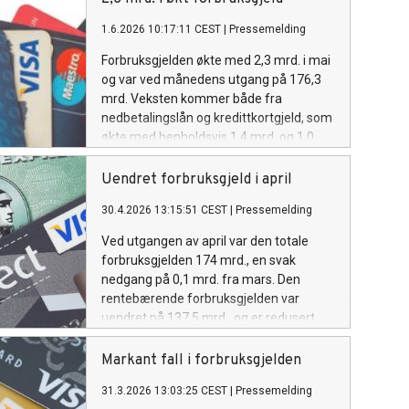
sommerferien.
1.6.2026 10:17:11 CEST
|
Pressemelding
Forbruksgjelden økte med 2,3 mrd. i mai
og var ved månedens utgang på 176,3
mrd. Veksten kommer både fra
nedbetalingslån og kredittkortgjeld, som
økte med henholdsvis 1,4 mrd. og 1,0
mrd. Økningene skyldes høy bruk av
kredittkort og en del refinansiering av
Uendret forbruksgjeld i april
rentebærende kredittkortgjeld til
30.4.2026 13:15:51 CEST
|
Pressemelding
nedbetalingslån.
Ved utgangen av april var den totale
forbruksgjelden 174 mrd., en svak
nedgang på 0,1 mrd. fra mars. Den
rentebærende forbruksgjelden var
uendret på 137,5 mrd., og er redusert
med 0,7 mrd. de siste tolv månedene.
Markant fall i forbruksgjelden
31.3.2026 13:03:25 CEST
|
Pressemelding