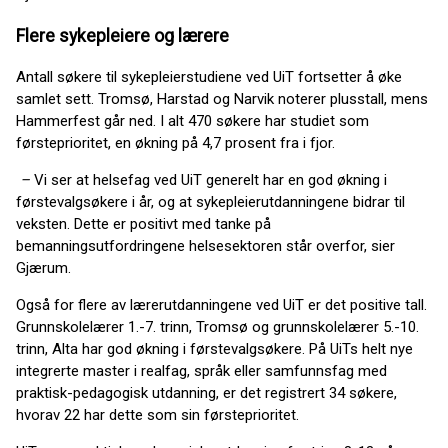
Flere sykepleiere og lærere
Antall søkere til sykepleierstudiene ved UiT fortsetter å øke
samlet sett. Tromsø, Harstad og Narvik noterer plusstall, mens
Hammerfest går ned. I alt 470 søkere har studiet som
førsteprioritet, en økning på 4,7 prosent fra i fjor.
–
Vi ser at helsefag ved UiT generelt har en god økning i
førstevalgsøkere i år, og at sykepleierutdanningene bidrar til
veksten. Dette er positivt med tanke på
bemanningsutfordringene helsesektoren står overfor, sier
Gjærum.
Også for flere av lærerutdanningene ved UiT er det positive tall.
Grunnskolelærer 1.-7. trinn, Tromsø og grunnskolelærer 5.-10.
trinn, Alta har god økning i førstevalgsøkere. På UiTs helt nye
integrerte master i realfag, språk eller samfunnsfag med
praktisk-pedagogisk utdanning, er det registrert 34 søkere,
hvorav 22 har dette som sin førsteprioritet.