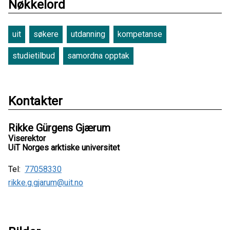
Nøkkelord
uit
søkere
utdanning
kompetanse
studietilbud
samordna opptak
Kontakter
Rikke Gürgens Gjærum
Viserektor
UiT Norges arktiske universitet
Tel:
77058330
rikke.g.gjarum@uit.no