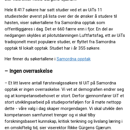
Hele 8.417 søkere har satt studier ved et av UiTs 11
studiesteder øverst på lista over der de ønsker å studere til
høsten, viser søkertallene fra Samordna opptak som
offentliggjøres i dag. Det er 660 færre enn i fjor. En del av
nedgangen skyldes at pilotutdanningen Luftfartsfag, ett av UiTs
tradisjonelt mest populære studier, er flyttet fra Samordna
opptak til lokalt opptak. Studiet har i år 355 søkere.
Her finner du søkertallene i
Samordna opptak
– Ingen overraskelse
– Et litt lavere antall førstevalgssøkere til UiT på Samordna
opptak er ingen overraskelse. Vi vet at demografien endrer seg
og at kompetansebehovet er stort. Derfor gjennomfører UiT et
stort utviklingsarbeid på studieporteføljen for å møte nettopp
dette - våre valg i dag skaper morgendagen. Vi skal utvikle den
kompetansen samfunnet trenger og vi skal tilby
forskningsbasert kunnskap, kritisk tenkning og livslang læring i
en omskiftelig tid, sier viserektor Rikke Gürgens Gjærum.