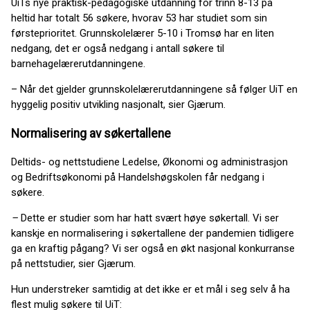
UiTs nye praktisk-pedagogiske utdanning for trinn 8-13 på
heltid har totalt 56 søkere, hvorav 53 har studiet som sin
førsteprioritet. Grunnskolelærer 5-10 i Tromsø har en liten
nedgang, det er også nedgang i antall søkere til
barnehagelærerutdanningene.
– Når det gjelder grunnskolelærerutdanningene så følger UiT en
hyggelig positiv utvikling nasjonalt, sier Gjærum.
Normalisering av søkertallene
Deltids- og nettstudiene Ledelse, Økonomi og administrasjon
og Bedriftsøkonomi på Handelshøgskolen får nedgang i
søkere.
–
Dette er studier som har hatt svært høye søkertall. Vi ser
kanskje en normalisering i søkertallene der pandemien tidligere
ga en kraftig pågang? Vi ser også en økt nasjonal konkurranse
på nettstudier, sier Gjærum.
Hun understreker samtidig at det ikke er et mål i seg selv å ha
flest mulig søkere til UiT: