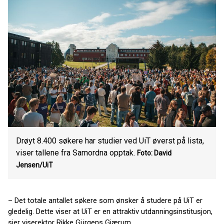
Drøyt 8.400 søkere har studier ved UiT øverst på lista,
viser tallene fra Samordna opptak.
Foto: David
Jensen/UiT
– Det totale antallet søkere som ønsker å studere på UiT er
gledelig. Dette viser at UiT er en attraktiv utdanningsinstitusjon,
sier viserektor Rikke Gürgens Gjærum.