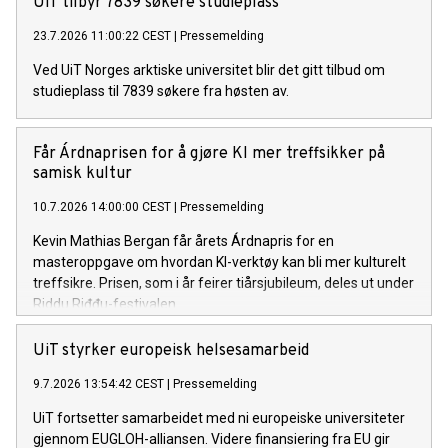
UiT tilbyr 7839 søkere studieplass
23.7.2026 11:00:22 CEST
|
Pressemelding
Ved UiT Norges arktiske universitet blir det gitt tilbud om
studieplass til 7839 søkere fra høsten av.
Får Árdnaprisen for å gjøre KI mer treffsikker på
samisk kultur
10.7.2026 14:00:00 CEST
|
Pressemelding
Kevin Mathias Bergan får årets Árdnapris for en
masteroppgave om hvordan KI-verktøy kan bli mer kulturelt
treffsikre. Prisen, som i år feirer tiårsjubileum, deles ut under
Riddu Riđđu-festivalen.
UiT styrker europeisk helsesamarbeid
9.7.2026 13:54:42 CEST
|
Pressemelding
UiT fortsetter samarbeidet med ni europeiske universiteter
gjennom EUGLOH-alliansen. Videre finansiering fra EU gir