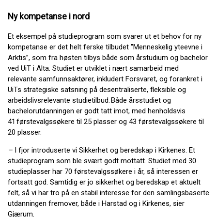
Ny kompetanse i nord
Et eksempel på studieprogram som svarer ut et behov for ny
kompetanse er det helt ferske tilbudet "Menneskelig yteevne i
Arktis”, som fra høsten tilbys både som årstudium og bachelor
ved UiT i Alta. Studiet er utviklet i nært samarbeid med
relevante samfunnsaktører, inkludert Forsvaret, og forankret i
UiTs strategiske satsning på desentraliserte, fleksible og
arbeidslivsrelevante studietilbud. Både årsstudiet og
bachelorutdanningen er godt tatt imot, med henholdsvis
41 førstevalgssøkere til 25 plasser og 43 førstevalgssøkere til
20 plasser.
–
I fjor introduserte vi Sikkerhet og beredskap i Kirkenes. Et
studieprogram som ble svært godt mottatt. Studiet med 30
studieplasser har 70 førstevalgssøkere i år, så interessen er
fortsatt god. Samtidig er jo sikkerhet og beredskap et aktuelt
felt, så vi har tro på en stabil interesse for den samlingsbaserte
utdanningen fremover, både i Harstad og i Kirkenes, sier
Gjærum.