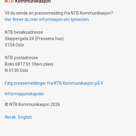
mining.Sound Money: Discover how tamper-proof currency
can enhance stability.Efficient Payment Rails: See how fast,
neutral payment systems support humanitarian
Vil du sende en pressemelding fra NTB Kommunikasjon?
projects.Carbon Footprint: Compare Bitcoin's environmental
Her finner du mer informasjon om tjenesten
impact with traditional banking. "We're excited to host this
event and dive into the critical topics of Bitcoin
NTB besøksadresse
Skippergata 24 (Pressens hus)
0154 Oslo
NTB postadresse
Boks 6817 St. Olavs plass
N-0130 Oslo
Følg pressemeldinger fra NTB Kommunikasjon på X
Informasjonskapsler
©
NTB Kommunikasjon
2026
Norsk
English