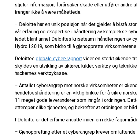
stjeler informasjon, forårsaker skade eller utfører andre u
trenger ikke å være målrettede.
– Deloitte har en unik posisjon når det gjelder å bistå s
vår erfaring og ekspertise i håndtering av komplekse cybe
ledet blant annet Deloittes kriseteam i håndteringen av
Hydro i 2019, som bidro til å gjenopprette virksomhetene
Deloittes
globale cyber-rapport
viser en sterkt økende tr
skyldes en utvikling av aktører, kilder, verktøy og teknikker
hackernes verktøykasse.
– Antallet cyberangrep mot norske virksomheter er økend
hendelseshåndtering er en viktig brikke for å sikre norske
11 meget gode leverandører som inngår i ordningen. Dette
etterspør slike tjenester, og bekrefter at ordningen er båd
I Deloitte er det erfarne ansatte innen en rekke fagområde
– Gjenoppretting etter et cyberangrep krever omfattende 