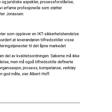
e og juridiske aspekter, prosessforståelse,
i erfarne profesjonelle som støtter
tter Jonassen.
heter som opplever en IKT-sikkerhetshendelse
rdert at leverandøren tilfredsstiller visse
eringstjenester til det åpne markedet.
 en del av kvalitetsordningen. Søkerne må ikke
else, men må også tilfredsstille definerte
t organisasjon, prosess, kompetanse, verktøy
en god måte, sier Albert-Hoff.