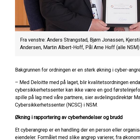
Fra venstre: Anders Strangstad, Bjørn Jonassen, Kjersti
Andersen, Martin Albert-Hoff, Pål Arne Hoff (alle NSM)
Bakgrunnen for ordningen er en sterk økning i cyber-angr
– Med Deloitte med på laget, blir kvalitetsordningen end
cybersikkerhetssenter kan ikke være en god førstelinjefo
spille på lag med våre partnere, sier avdelingsdirektør M
Cybersikkerhetssenter (NCSC) i NSM.
Økning i rapportering av cyberhendelser og brudd
Et cyberangrep er en handling der en person eller organisa
eiendeler. Formålet med slike angrep varierer, fra økonomis