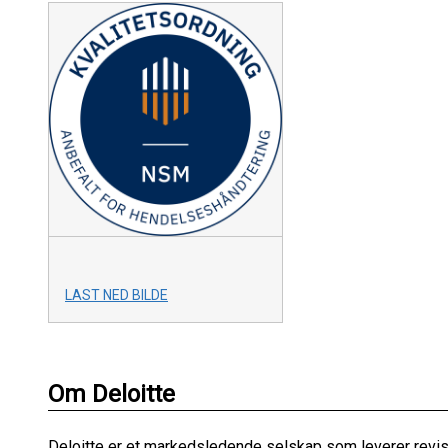
LAST NED BILDE
Om Deloitte
Deloitte er et markedsledende selskap som leverer revisjo