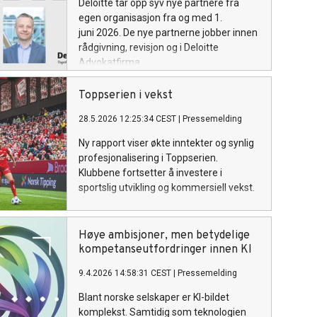
Deloitte tar opp syv nye partnere fra
egen organisasjon fra og med 1.
juni 2026. De nye partnerne jobber innen
rådgivning, revisjon og i Deloitte
Advokatfirma.
Toppserien i vekst
28.5.2026 12:25:34 CEST
|
Pressemelding
Ny rapport viser økte inntekter og synlig
profesjonalisering i Toppserien.
Klubbene fortsetter å investere i
sportslig utvikling og kommersiell vekst.
Høye ambisjoner, men betydelige
kompetanseutfordringer innen KI
9.4.2026 14:58:31 CEST
|
Pressemelding
Blant norske selskaper er KI-bildet
komplekst. Samtidig som teknologien