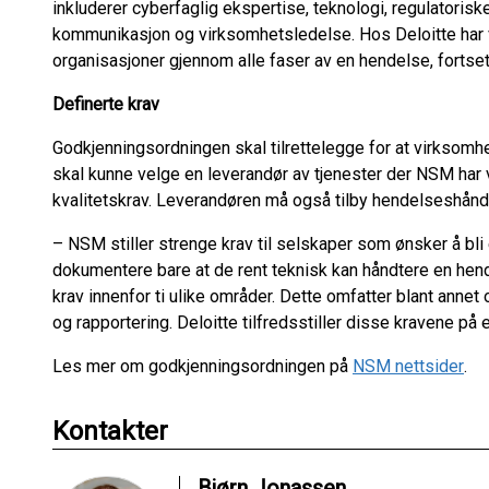
inkluderer cyberfaglig ekspertise, teknologi, regulatorisk
kommunikasjon og virksomhetsledelse. Hos Deloitte har v
organisasjoner gjennom alle faser av en hendelse, fortse
Definerte krav
Godkjenningsordningen skal tilrettelegge for at virksom
skal kunne velge en leverandør av tjenester der NSM har vu
kvalitetskrav. Leverandøren må også tilby hendelseshåndt
– NSM stiller strenge krav til selskaper som ønsker å bli
dokumentere bare at de rent teknisk kan håndtere en hend
krav innenfor ti ulike områder. Dette omfatter blant anne
og rapportering. Deloitte tilfredsstiller disse kravene på 
Les mer om godkjenningsordningen på
NSM nettsider
.
Kontakter
Bjørn Jonassen