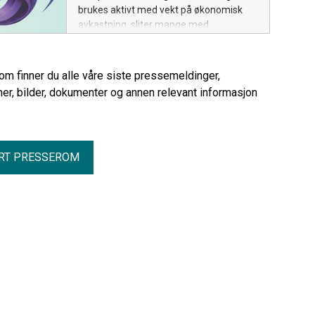
brukes aktivt med vekt på økonomisk
avkastning, sliter mange med
kompetansemangel og liten
endringsvilje.
rom finner du alle våre siste pressemeldinger,
er, bilder, dokumenter og annen relevant informasjon
RT PRESSEROM