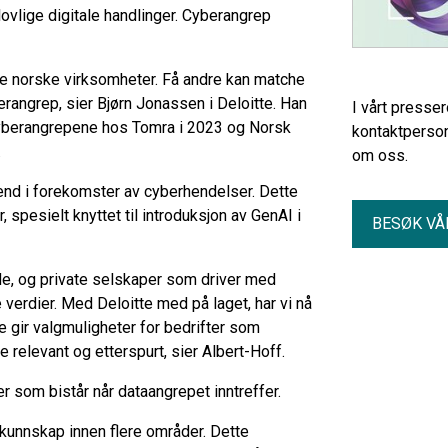
lovlige digitale handlinger. Cyberangrep
tore norske virksomheter. Få andre kan matche
rangrep, sier Bjørn Jonassen i Deloitte. Han
I vårt presse
 cyberangrepene hos Tomra i 2023 og Norsk
kontaktperson
.
om oss.
end i forekomster av cyberhendelser. Dette
, spesielt knyttet til introduksjon av GenAI i
BESØK VÅ
e, og private selskaper som driver med
 verdier. Med Deloitte med på laget, har vi nå
 gir valgmuligheter for bedrifter som
e relevant og etterspurt, sier Albert-Hoff.
r som bistår når dataangrepet inntreffer.
kunnskap innen flere områder. Dette