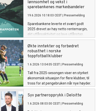
lønnsomhet og vekst i
sparebankenes markedsandeler
19.6.2026 10:18:03 CEST
|
Pressemelding
Sparebankene leverte et svært godt
2025 drevet av høy netto rentemargin,
økt utlånsaktivitet og lave utlånstap.
Egenkapitalavkastningen for
sparebankene endte på 12,4 prosent,
Økte inntekter og forbedret
godt over det historiske snittet.
robusthet i norske
toppfotballklubber
1.6.2026 13:04:05 CEST
|
Pressemelding
Tall fra 2025-sesongen viser en styrket
økonomisk situasjon for flere klubber, til
tross for at pengebruken når nye høyder.
Syv partneropprykk i Deloitte
1.6.2026 08:03:00 CEST
|
Pressemelding