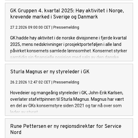
GK Gruppen 4. kvartal 2025: Høy aktivitet i Norge,
krevende marked i Sverige og Danmark
27.2.2026 09:00:00 CET
|
Pressemelding
GK hadde høy aktivitet i de norske divisjonene i fjerde kvartal
2025, mens nedskrivninger i prosjektporteføljen i alle land
påvirket konsernets samlede lønnsomhet. Konsernet styrker
samtidig sin finansielle posisjon med salg av den danske
virksomheten, og går inn i 2026 med en solid ordrereserve,
økende etterspørsel etter flerfaglige oppdrag og vekst innen
Sturla Magnus er ny styreleder i GK
byggautomasjon og ROT-prosjekter.
26.2.2026 12:47:02 CET
|
Pressemelding
Hovedeier og mangeårig styreleder i GK, John-Erik Karlsen,
overlater stafettpinnen til Sturla Magnus. Magnus har vært
en del av GKs konsernstyre siden 2021 og tar nå over som
leder av styret.
Rune Pettersen er ny regionsdirektør for Service
Nord