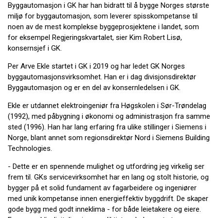
Byggautomasjon i GK har han bidratt til å bygge Norges største
miljø for byggautomasjon, som leverer spisskompetanse til
noen av de mest komplekse byggeprosjektene i landet, som
for eksempel Regjeringskvartalet, sier Kim Robert Lisø,
konsernsjef i GK.
Per Arve Ekle startet i GK i 2019 og har ledet GK Norges
byggautomasjonsvirksomhet. Han er i dag divisjonsdirektør
Byggautomasjon og er en del av konsernledelsen i GK.
Ekle er utdannet elektroingeniør fra Høgskolen i Sør-Trøndelag
(1992), med påbygning i økonomi og administrasjon fra samme
sted (1996). Han har lang erfaring fra ulike stillinger i Siemens i
Norge, blant annet som regionsdirektør Nord i Siemens Building
Technologies.
- Dette er en spennende mulighet og utfordring jeg virkelig ser
frem til. GKs servicevirksomhet har en lang og stolt historie, og
bygger på et solid fundament av fagarbeidere og ingeniører
med unik kompetanse innen energieffektiv byggdrift. De skaper
gode bygg med godt inneklima - for både leietakere og eiere.