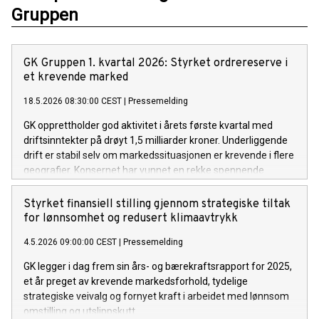
Gruppen
GK Gruppen 1. kvartal 2026: Styrket ordrereserve i
et krevende marked
18.5.2026 08:30:00 CEST
|
Pressemelding
GK opprettholder god aktivitet i årets første kvartal med
driftsinntekter på drøyt 1,5 milliarder kroner. Underliggende
drift er stabil selv om markedssituasjonen er krevende i flere
geografier. Konsernet har vunnet en rekke spennende
prosjekter i kvartalet og ordrereserven er styrket.
Styrket finansiell stilling gjennom strategiske tiltak
for lønnsomhet og redusert klimaavtrykk
4.5.2026 09:00:00 CEST
|
Pressemelding
GK legger i dag frem sin års- og bærekraftsrapport for 2025,
et år preget av krevende markedsforhold, tydelige
strategiske veivalg og fornyet kraft i arbeidet med lønnsom
omstilling og utslippskutt.