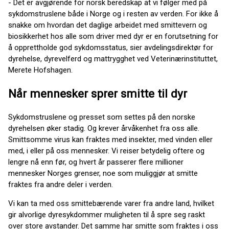
- Det er avgjørende for norsk beredskap at vi følger med på
sykdomstruslene både i Norge og i resten av verden. For ikke å
snakke om hvordan det daglige arbeidet med smittevern og
biosikkerhet hos alle som driver med dyr er en forutsetning for
å opprettholde god sykdomsstatus, sier avdelingsdirektør for
dyrehelse, dyrevelferd og mattrygghet ved Veterinærinstituttet,
Merete Hofshagen.
Når mennesker sprer smitte til dyr
Sykdomstruslene og presset som settes på den norske
dyrehelsen øker stadig. Og krever årvåkenhet fra oss alle.
Smittsomme virus kan fraktes med insekter, med vinden eller
med, i eller på oss mennesker. Vi reiser betydelig oftere og
lengre nå enn før, og hvert år passerer flere millioner
mennesker Norges grenser, noe som muliggjør at smitte
fraktes fra andre deler i verden.
Vi kan ta med oss smittebærende varer fra andre land, hvilket
gir alvorlige dyresykdommer muligheten til å spre seg raskt
over store avstander. Det samme har smitte som fraktes i oss