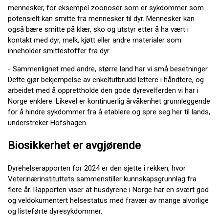
mennesker, for eksempel zoonoser som er sykdommer som
potensielt kan smitte fra mennesker til dyr. Mennesker kan
også bære smitte på klær, sko og utstyr etter å ha vært i
kontakt med dyr, melk, kjøtt eller andre materialer som
inneholder smittestoffer fra dyr.
- Sammenlignet med andre, større land har vi små besetninger.
Dette gjør bekjempelse av enkeltutbrudd lettere i håndtere, og
arbeidet med å opprettholde den gode dyrevelferden vi har i
Norge enklere. Likevel er kontinuerlig årvåkenhet grunnleggende
for å hindre sykdommer fra å etablere og spre seg her til lands,
understreker Hofshagen.
Biosikkerhet er avgjørende
Dyrehelserapporten for 2024 er den sjette i rekken, hvor
Veterinærinstituttets sammenstiller kunnskapsgrunnlag fra
flere år. Rapporten viser at husdyrene i Norge har en svært god
og veldokumentert helsestatus med fravær av mange alvorlige
og listeførte dyresykdommer.