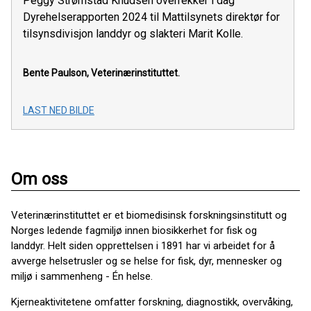
Peggy Strømstad Knudsen overrekker i dag
Dyrehelserapporten 2024 til Mattilsynets direktør for
tilsynsdivisjon landdyr og slakteri Marit Kolle.
Bente Paulson, Veterinærinstituttet.
LAST NED BILDE
Om oss
Veterinærinstituttet er et biomedisinsk forskningsinstitutt og
Norges ledende fagmiljø innen biosikkerhet for fisk og
landdyr. Helt siden opprettelsen i 1891 har vi arbeidet for å
avverge helsetrusler og se helse for fisk, dyr, mennesker og
miljø i sammenheng - Én helse.
Kjerneaktivitetene omfatter forskning, diagnostikk, overvåking,