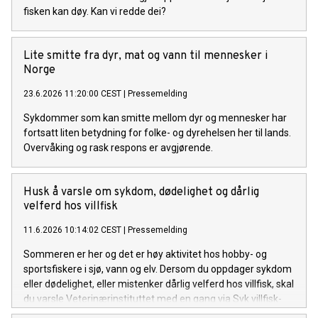
fisken kan døy. Kan vi redde dei?
Lite smitte fra dyr, mat og vann til mennesker i
Norge
23.6.2026 11:20:00 CEST
|
Pressemelding
Sykdommer som kan smitte mellom dyr og mennesker har
fortsatt liten betydning for folke- og dyrehelsen her til lands.
Overvåking og rask respons er avgjørende.
Husk å varsle om sykdom, dødelighet og dårlig
velferd hos villfisk
11.6.2026 10:14:02 CEST
|
Pressemelding
Sommeren er her og det er høy aktivitet hos hobby- og
sportsfiskere i sjø, vann og elv. Dersom du oppdager sykdom
eller dødelighet, eller mistenker dårlig velferd hos villfisk, skal
du varsle Veterinærinstituttet med en gang via Syk villfisk-
portalen.