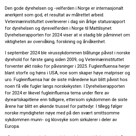
Den gode dyrehelsen og -velferden i Norge er internasjonalt
anerkjent som god, et resultat av målrettet arbeid.
Veterinærinstituttet overleverer i dag sin årlige statusrapport
for dyrehelsen og dyrevelferden i Norge til Mattilsynet.
Dyrehelserapporten for 2024 viser at vi stadig blir påminnet om
viktigheten av overvåking, forskning og årvåkenhet.
I september 2024 ble virussykdommen blåtunge påvist i norske
dyrehold for første gang siden 2009, og Veterinærinstituttet
forventer økt risiko for påvisninger i 2025. Fugleinfluensa herjer
blant storfe og høns i USA, noe som skaper høye matpriser og
uro. Fugleinfluensa har de siste månedene kun blitt påvist hos
noen få ville fugler langs norskekysten. I Dyrehelserapporten
for 2024 er likevel fugleinfluensa tema under flere av
dyreartskapitlene enn tidligere, ettersom sykdommen de siste
årene har blitt en økende trussel for pattedyr. I tillegg følger
norske myndigheter nøye med på den svært smittsomme
sykdommen munn- og klovsyke som sirkulerer i deler av
Europa.