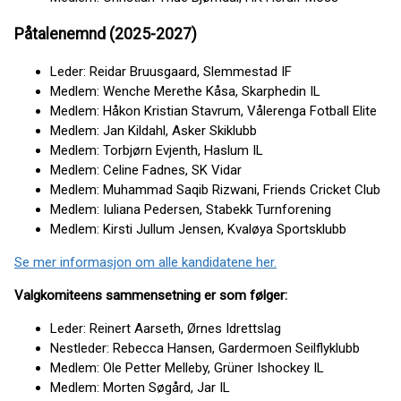
Påtalenemnd (2025-2027)
Leder: Reidar Bruusgaard, Slemmestad IF
Medlem: Wenche Merethe Kåsa, Skarphedin IL
Medlem: Håkon Kristian Stavrum, Vålerenga Fotball Elite
Medlem: Jan Kildahl, Asker Skiklubb
Medlem: Torbjørn Evjenth, Haslum IL
Medlem: Celine Fadnes, SK Vidar
Medlem: Muhammad Saqib Rizwani, Friends Cricket Club
Medlem: Iuliana Pedersen, Stabekk Turnforening
Medlem: Kirsti Jullum Jensen, Kvaløya Sportsklubb
Se mer informasjon om alle kandidatene her.
Valgkomiteens sammensetning er som følger:
Leder: Reinert Aarseth, Ørnes Idrettslag
Nestleder: Rebecca Hansen, Gardermoen Seilflyklubb
Medlem: Ole Petter Melleby, Grüner Ishockey IL
Medlem: Morten Søgård, Jar IL