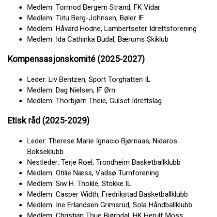
Medlem: Tormod Bergem Strand, FK Vidar
Medlem: Tiitu Berg-Johnsen, Bøler IF
Medlem: Håvard Hodne, Lambertseter Idrettsforening
Medlem: Ida Cathinka Budal, Bærums Skiklub
Kompensasjonskomité (2025-2027)
Leder: Liv Bentzen, Sport Torghatten IL
Medlem: Dag Nielsen, IF Ørn
Medlem: Thorbjørn Theie, Gulset Idrettslag
Etisk råd (2025-2029)
Leder: Therese Marie Ignacio Bjørnaas, Nidaros
Bokseklubb
Nestleder: Terje Roel, Trondheim Basketballklubb
Medlem: Otilie Næss, Vadsø Turnforening
Medlem: Siw H. Thokle, Stokke IL
Medlem: Casper Width, Fredrikstad Basketballklubb
Medlem: Ine Erlandsen Grimsrud, Sola Håndballklubb
Medlem: Christian Thue Bjørndal, HK Herulf Moss