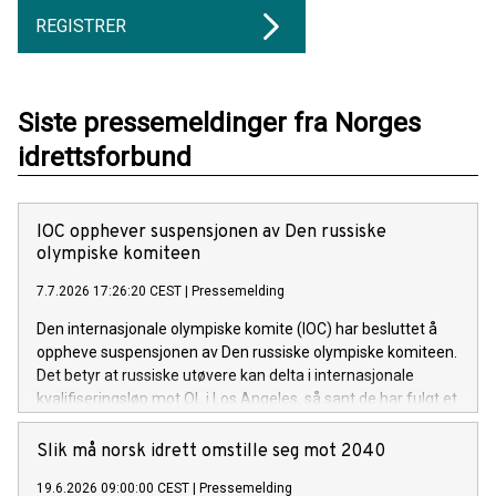
REGISTRER
Siste pressemeldinger fra Norges
idrettsforbund
IOC opphever suspensjonen av Den russiske
olympiske komiteen
7.7.2026 17:26:20 CEST
|
Pressemelding
Den internasjonale olympiske komite (IOC) har besluttet å
oppheve suspensjonen av Den russiske olympiske komiteen.
Det betyr at russiske utøvere kan delta i internasjonale
kvalifiseringsløp mot OL i Los Angeles, så sant de har fulgt et
troverdig anti-doping regime.
Slik må norsk idrett omstille seg mot 2040
19.6.2026 09:00:00 CEST
|
Pressemelding