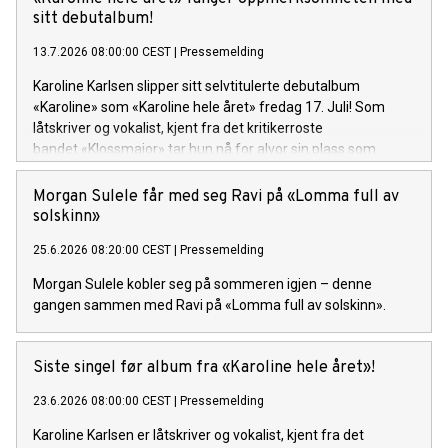
sitt debutalbum!
13.7.2026 08:00:00 CEST
|
Pressemelding
Karoline Karlsen slipper sitt selvtitulerte debutalbum
«Karoline» som «Karoline hele året» fredag 17. Juli! Som
låtskriver og vokalist, kjent fra det kritikerroste
bandet «Klossmajor» tar hun nå for alvor sin plass som
soloartist. Lytteren inviteres inn i et personlig og ujålete
univers fullt av varme, humor og ærlighet.
Morgan Sulele får med seg Ravi på «Lomma full av
solskinn»
25.6.2026 08:20:00 CEST
|
Pressemelding
Morgan Sulele kobler seg på sommeren igjen – denne
gangen sammen med Ravi på «Lomma full av solskinn».
Siste singel før album fra «Karoline hele året»!
23.6.2026 08:00:00 CEST
|
Pressemelding
Karoline Karlsen er låtskriver og vokalist, kjent fra det