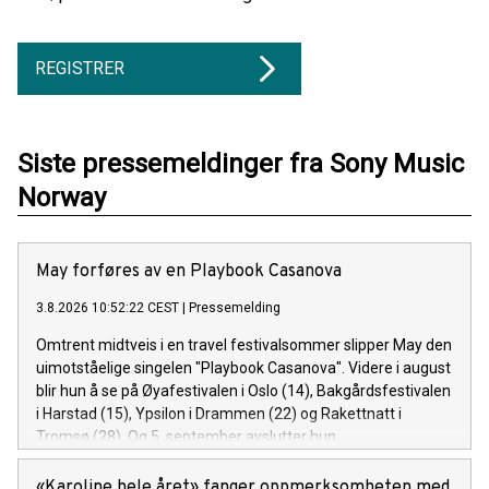
REGISTRER
Siste pressemeldinger fra Sony Music
Norway
May forføres av en Playbook Casanova
3.8.2026 10:52:22 CEST
|
Pressemelding
Omtrent midtveis i en travel festivalsommer slipper May den
uimotståelige singelen "Playbook Casanova". Videre i august
blir hun å se på Øyafestivalen i Oslo (14), Bakgårdsfestivalen
i Harstad (15), Ypsilon i Drammen (22) og Rakettnatt i
Tromsø (28). Og 5. september avslutter hun
festivalsesongen med Spirefest i Ålesund.
«Karoline hele året» fanger oppmerksomheten med