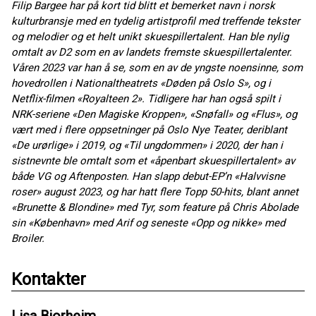
Filip Bargee har på kort tid blitt et bemerket navn i norsk
kulturbransje med en tydelig artistprofil med treffende tekster
og melodier og et helt unikt skuespillertalent. Han ble nylig
omtalt av D2 som en av landets fremste skuespillertalenter.
Våren 2023 var han å se, som en av de yngste noensinne, som
hovedrollen i Nationaltheatrets «Døden på Oslo S», og i
Netflix-filmen «Royalteen 2». Tidligere har han også spilt i
NRK-seriene «Den Magiske Kroppen», «Snøfall» og «Flus», og
vært med i flere oppsetninger på Oslo Nye Teater, deriblant
«De urørlige» i 2019, og «Til ungdommen» i 2020, der han i
sistnevnte ble omtalt som et «åpenbart skuespillertalent» av
både VG og Aftenposten. Han slapp debut-EP’n «Halvvisne
roser» august 2023, og har hatt flere Topp 50-hits, blant annet
«Brunette & Blondine» med Tyr, som feature på Chris Abolade
sin «København» med Arif og seneste «Opp og nikke» med
Broiler.
Kontakter