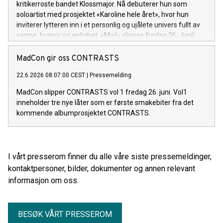
kritikerroste bandet Klossmajor. Nå debuterer hun som
soloartist med prosjektet «Karoline hele året», hvor hun
inviterer lytteren inn i et personlig og ujålete univers fullt av
varme, humor og ærlighet. «Mail» slippes fredag 26. Juni!
MadCon gir oss CONTRASTS
22.6.2026 08:07:00 CEST
|
Pressemelding
MadCon slipper CONTRASTS vol 1 fredag 26. juni. Vol1
inneholder tre nye låter som er første smakebiter fra det
kommende albumprosjektet CONTRASTS.
I vårt presserom finner du alle våre siste pressemeldinger,
kontaktpersoner, bilder, dokumenter og annen relevant
informasjon om oss.
BESØK VÅRT PRESSEROM