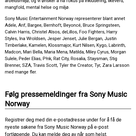
arbeidsmiljø, og vi ønsker å ha fokus på inkludering, likeverd,
mangfold, mental helse og miljø.
Sony Music Entertainment Norway representerer blant annet
Adele, Arif, Bargee, Bernhoft, Beyoncé, Bruce Springsteen,
Calvin Harris, Christel Alsos, deLillos, Foo Fighters, Harry
Styles, Ina Wroldsen, Jesper Jenset, Julie Bergan, Justin
Timberlake, Kamelen, Klossmajor, Kurt Nilsen, Kygo, Labrinth,
Madcon, Mari Bella, Maria Mena, Matilda, Miley Cyrus, Morgan
Sulele, Peder Elias, P!nk, Rat City, Rosalia, Staysman, Stig
Brenner, SZA, Travis Scott, Tyler the Creator, Tyr, Zara Larsson
med mange fler.
Følg pressemeldinger fra Sony Music
Norway
Registrer deg med din e-postadresse under for å få de
nyeste sakene fra Sony Music Norway på e-post
fortløpende. Du kan melde deg av når som helst.