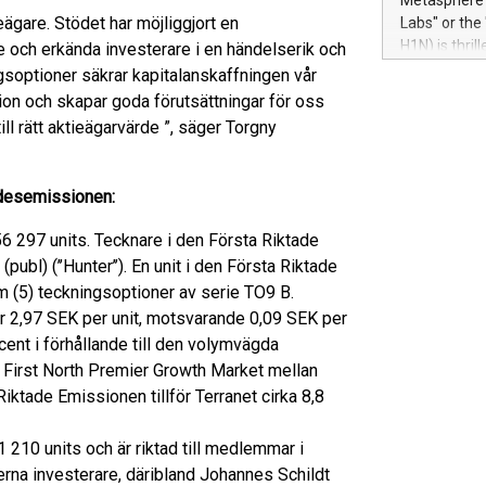
Metasphere L
their data a
eägare. Stödet har möjliggjort en
Labs" or th
customers mo
H1N) is thri
e och erkända investerare i en händelserik och
Marketers can
Green Bitcoi
ngsoptioner säkrar kapitalanskaffningen vår
natural lang
2024 at 2 p.
ition och skapar goda förutsättningar för oss
to join the 
ill rätt aktieägarvärde ”, säger Torgny
the fundame
how Bitcoin 
Innovations:
ädesemissionen:
Bitcoin min
enhance stab
 297 units. Tecknare i den Första Riktade
payment sys
ubl) (’’Hunter’’). En unit i den Första Riktade
Compare Bitc
em (5) teckningsoptioner av serie TO9 B.
"We're excite
r 2,97 SEK per unit, motsvarande 0,09 SEK per
Bitcoin
cent i förhållande till den volymvägda
First North Premier Growth Market mellan
iktade Emissionen tillför Terranet cirka 8,8
210 units och är riktad till medlemmar i
erna investerare, däribland Johannes Schildt