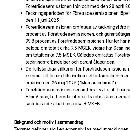
Företrädesemissionen från och med den 28 april 2
Teckningsperioden för Företrädesemissionen löper 
den 11 juni 2025.
Företrädesemissionen omfattas av teckningsförbin
procent av Företrädesemissionen, och garantiåtag
99,8 procent av Företrädesemissionen. Hunter har in
belopp om totalt cirka 7,5 MSEK, vidare har Scan in
om totalt cirka 7,5 MSEK. Således omfattas Företrä
teckningsförbindelser och garantiåtaganden.
De fullständiga villkoren för Företrädesemissionen, 
kommer att finnas tillgängliga i ett informations
omkring den 26 maj 2025 (”Memorandumet”).
Företrädesemissionen genomförs i syfte att finansi
BlincVision, förbereda inför en framtida kommersiali
räntebärande skuld om cirka 8 MSEK.
Bakgrund och motiv i sammandrag
Terranet befinner sig i en expansiv fas med utvecklingen