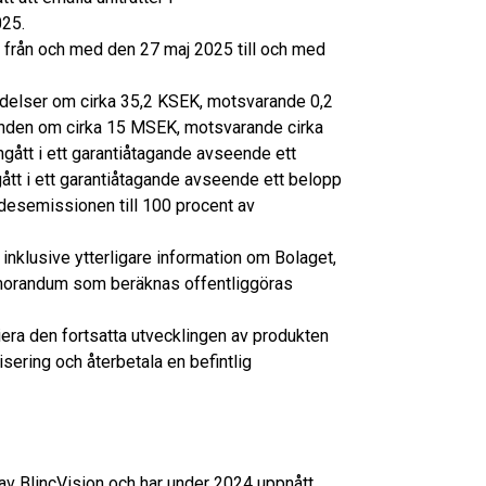
025.
från och med den 27 maj 2025 till och med
delser om cirka 35,2 KSEK, motsvarande 0,2
anden om cirka 15 MSEK, motsvarande cirka
gått i ett garantiåtagande avseende ett
gått i ett garantiåtagande avseende ett belopp
desemissionen till 100 procent av
inklusive ytterligare information om Bolaget,
memorandum som beräknas offentliggöras
era den fortsatta utvecklingen av produkten
sering och återbetala en befintlig
 av BlincVision och har under 2024 uppnått