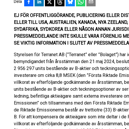
Dela
EJ FÖR OFFENTLIGGÖRANDE, PUBLICERING ELLER DISTR
ELLER TILL USA, AUSTRALIEN, KANADA, NYA ZEELAND
SYDAFRIKA, SYDKOREA ELLER NÅGON ANNAN JURISDI
PRESSMEDDELANDE INTE SKULLE VARA FÖRENLIG ME
SE VIKTIG INFORMATION I SLUTET AV PRESSMEDDELA
Styrelsen för Terranet AB (”Terranet” eller ”Bolaget”) har
bemyndigandet från årsstämman den 21 maj 2024, besluta
2 956 297 units bestående av B-aktier och teckningsoptione
investerare om cirka 8,8 MSEK (den ”Första Riktade Emissi
villkorat av efterföljande godkännande av årsstämman, b
units bestående av B-aktier och teckningsoptioner av ser
ledning, befintliga aktieägare samt externa investerare 
Emissionen” och tillsammans med den Första Riktade Emis
de Riktade Emissionerna består av trettiotre (33) B-aktie
B. För att kompensera de aktieägare som inte deltar i de 
villkorat av efterföljande godkännande av årsstämman, bes