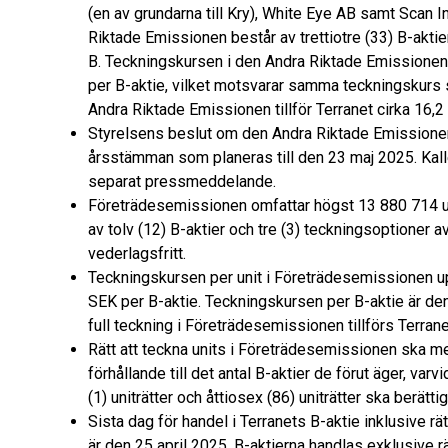
(en av grundarna till Kry), White Eye AB samt Scan Inv
Riktade Emissionen består av trettiotre (33) B-akti
B. Teckningskursen i den Andra Riktade Emissionen
per B-aktie, vilket motsvarar samma teckningskurs
Andra Riktade Emissionen tillför Terranet cirka 16
Styrelsens beslut om den Andra Riktade Emissionen
årsstämman som planeras till den 23 maj 2025. Kall
separat pressmeddelande.
Företrädesemissionen omfattar högst 13 880 714 un
av tolv (12) B-aktier och tre (3) teckningsoptioner
vederlagsfritt.
Teckningskursen per unit i Företrädesemissionen up
SEK per B-aktie. Teckningskursen per B-aktie är d
full teckning i Företrädesemissionen tillförs Terra
Rätt att teckna units i Företrädesemissionen ska me
förhållande till det antal B-aktier de förut äger, varvi
(1) uniträtter och åttiosex (86) uniträtter ska berättiga
Sista dag för handel i Terranets B-aktie inklusive rä
är den 25 april 2025. B-aktierna handlas exklusive rätt