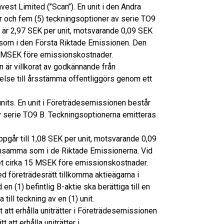
est Limited (’’Scan’’). En unit i den Andra
er och fem (5) teckningsoptioner av serie TO9
 är 2,97 SEK per unit, motsvarande 0,09 SEK
 som i den Första Riktade Emissionen. Den
,2 MSEK före emissionskostnader.
 är villkorat av godkännande från
else till årsstämma offentliggörs genom ett
its. En unit i Företrädesemissionen består
 av serie TO9 B. Teckningsoptionerna emitteras
pgår till 1,08 SEK per unit, motsvarande 0,09
ensamma som i de Riktade Emissionerna. Vid
net cirka 15 MSEK före emissionskostnader.
d företrädesrätt tillkomma aktieägarna i
d en (1) befintlig B-aktie ska berättiga till en
 till teckning av en (1) unit.
tt att erhålla uniträtter i Företrädesemissionen
 att erhålla uniträtter i