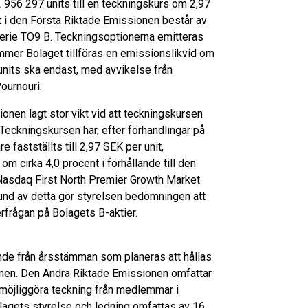
956 297 units till en teckningskurs om 2,97
t i den Första Riktade Emissionen består av
 serie TO9 B. Teckningsoptionerna emitteras
mer Bolaget tillföras en emissionslikvid om
units ska endast, med avvikelse från
ournouri.
onen lagt stor vikt vid att teckningskursen
 Teckningskursen har, efter förhandlingar på
 fastställts till 2,97 SEK per unit,
m cirka 4,0 procent i förhållande till den
Nasdaq First North Premier Growth Market
und av detta gör styrelsen bedömningen att
frågan på Bolagets B-aktier.
nande från årsstämman som planeras att hållas
nen. Den Andra Riktade Emissionen omfattar
, möjliggöra teckning från medlemmar i
agets styrelse och ledning omfattas av 16