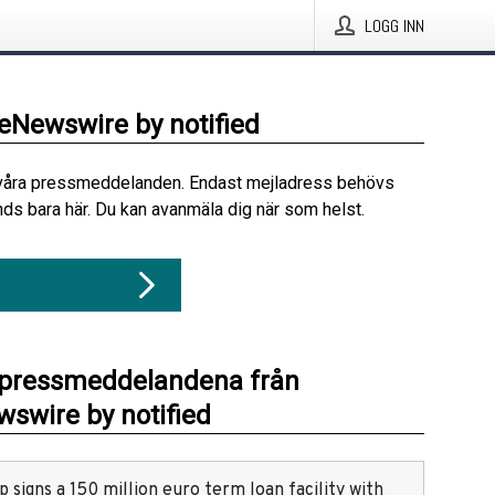
LOGG INN
beNewswire by notified
våra pressmeddelanden. Endast mejladress behövs
ds bara här. Du kan avanmäla dig när som helst.
 pressmeddelandena från
swire by notified
 signs a 150 million euro term loan facility with