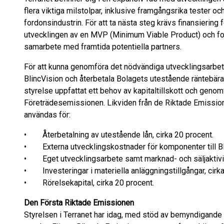
flera viktiga milstolpar, inklusive framgångsrika tester 
fordonsindustrin. För att ta nästa steg krävs finansiering f
utvecklingen av en MVP (Minimum Viable Product) och for
samarbete med framtida potentiella partners.
För att kunna genomföra det nödvändiga utvecklingsarbet
BlincVision och återbetala Bolagets utestående räntebär
styrelse uppfattat ett behov av kapitaltillskott och geno
Företrädesemissionen. Likviden från de Riktade Emissi
användas för:
• Återbetalning av utestående lån, cirka 20 procent.
• Externa utvecklingskostnader för komponenter till Bli
• Eget utvecklingsarbete samt marknad- och säljaktivitet
• Investeringar i materiella anläggningstillgångar, cirka
• Rörelsekapital, cirka 20 procent.
Den Första Riktade Emissionen
Styrelsen i Terranet har idag, med stöd av bemyndigande