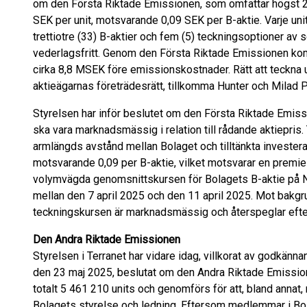
om den Första Riktade Emissionen, som omfattar högst 2 
SEK per unit, motsvarande 0,09 SEK per B-aktie. Varje uni
trettiotre (33) B-aktier och fem (5) teckningsoptioner av
vederlagsfritt. Genom den Första Riktade Emissionen kom
cirka 8,8 MSEK före emissionskostnader. Rätt att teckna 
aktieägarnas företrädesrätt, tillkomma Hunter och Milad P
Styrelsen har inför beslutet om den Första Riktade Emissi
ska vara marknadsmässig i relation till rådande aktiepris.
armlängds avstånd mellan Bolaget och tilltänkta investerare
motsvarande 0,09 per B-aktie, vilket motsvarar en premie o
volymvägda genomsnittskursen för Bolagets B-aktie på 
mellan den 7 april 2025 och den 11 april 2025. Mot bakgr
teckningskursen är marknadsmässig och återspeglar efter
Den Andra Riktade Emissionen
Styrelsen i Terranet har vidare idag, villkorat av godkän
den 23 maj 2025, beslutat om den Andra Riktade Emissio
totalt 5 461 210 units och genomförs för att, bland annat
Bolagets styrelse och ledning. Eftersom medlemmar i Bol