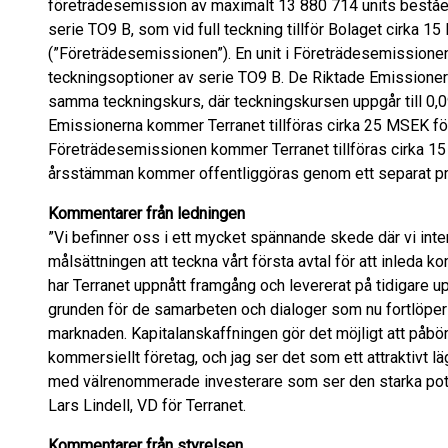
företrädesemission av maximalt 13 880 714 units beståe
serie TO9 B, som vid full teckning tillför Bolaget cirka
(”Företrädesemissionen”). En unit i Företrädesemissionen 
teckningsoptioner av serie TO9 B. De Riktade Emissione
samma teckningskurs, där teckningskursen uppgår till 0,
Emissionerna kommer Terranet tillföras cirka 25 MSEK för
Företrädesemissionen kommer Terranet tillföras cirka 15
årsstämman kommer offentliggöras genom ett separat 
Kommentarer från ledningen
”Vi befinner oss i ett mycket spännande skede där vi int
målsättningen att teckna vårt första avtal för att inleda 
har Terranet uppnått framgång och levererat på tidigare up
grunden för de samarbeten och dialoger som nu fortlöper 
marknaden. Kapitalanskaffningen gör det möjligt att påbörj
kommersiellt företag, och jag ser det som ett attraktivt lä
med välrenommerade investerare som ser den starka pote
Lars Lindell, VD för Terranet.
Kommentarer från styrelsen