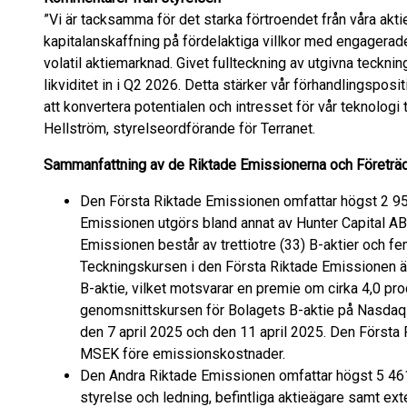
”Vi är tacksamma för det starka förtroendet från våra akti
kapitalanskaffning på fördelaktiga villkor med engagerad
volatil aktiemarknad. Givet fullteckning av utgivna teckni
likviditet in i Q2 2026. Detta stärker vår förhandlingspos
att konvertera potentialen och intresset för vår teknologi t
Hellström, styrelseordförande för Terranet.
Sammanfattning av de Riktade Emissionerna och Företr
Den Första Riktade Emissionen omfattar högst 2 956
Emissionen utgörs bland annat av Hunter Capital AB (p
Emissionen består av trettiotre (33) B-aktier och f
Teckningskursen i den Första Riktade Emissionen ä
B-aktie, vilket motsvarar en premie om cirka 4,0 pro
genomsnittskursen för Bolagets B-aktie på Nasdaq 
den 7 april 2025 och den 11 april 2025. Den Första R
MSEK före emissionskostnader.
Den Andra Riktade Emissionen omfattar högst 5 461 
styrelse och ledning, befintliga aktieägare samt ext