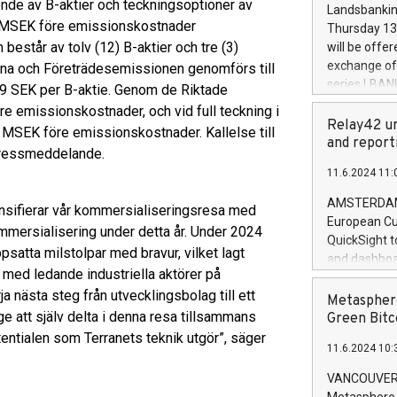
the rules on
nde av B-aktier och teckningsoptioner av
Landsbankinn
the Commiss
 15 MSEK före emissionskostnader
Thursday 13 
to as the Sa
består av tolv (12) B-aktier och tre (3)
will be offe
backAverage
exchange off
rna och Företrädesemissionen genomförs till
days 1-2547
series LBANK
09 SEK per B-aktie. Genom de Riktade
20247,0001,
covered bon
e emissionskostnader, och vid full teckning i
20245,0001,
price of the
Relay42 un
 MSEK före emissionskostnader. Kallelse till
June20243,0
20 June 202
and report
20244,0001,
pressmeddelande.
with stable 
11.6.2024 11:
Markets will
+354 410 73
AMSTERDAM, 
ensifierar vår kommersialiseringsresa med
European Cu
kommersialisering under detta år. Under 2024
QuickSight t
psatta milstolpar med bravur, vilket lagt
and dashboa
med ledande industriella aktörer på
customer da
a nästa steg från utvecklingsbolag till ett
to dive deep
Metasphere
the performa
ge att själv delta i denna resa tillsammans
Green Bitc
paid, and ow
ntialen som Terranets teknik utgör”, säger
11.6.2024 10:
module, in p
module inclu
VANCOUVER, 
Relay42 Insi