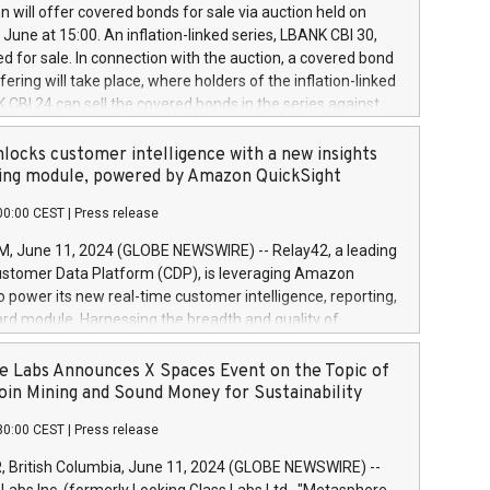
 share buyback programmes set out in MAR article 5) and
 will offer covered bonds for sale via auction held on
ion Delegated Regulation (EU) 2016/1052, also referred
June at 15:00. An inflation-linked series, LBANK CBI 30,
fe Harbour rules. Trading dayNumber of shares bought
red for sale. In connection with the auction, a covered bond
 transaction priceAmount DKKAccumulated trading for
ering will take place, where holders of the inflation-linked
8,1001,023.01489,100,86026:3 June
 CBI 24 can sell the covered bonds in the series against
050.597,354,13027:4 June
ds bought in the above-mentioned auction. The clean
055.705,278,50028:6
 bonds is predefined at 99,594. Expected settlement date is
locks customer intelligence with a new insights
001,096.273,288,81029:7 June
4. Covered bonds issued by Landsbankinn are rated A+
ing module, powered by Amazon QuickSight
106.174,424,68
outlook by S&P Global Ratings. Landsbankinn Capital
00:00 CEST
|
Press release
 manage the auction. For further information, please call
30 or email verdbrefamidlun@landsbankinn.is.
June 11, 2024 (GLOBE NEWSWIRE) -- Relay42, a leading
stomer Data Platform (CDP), is leveraging Amazon
o power its new real-time customer intelligence, reporting,
rd module. Harnessing the breadth and quality of
ta, the new Insights module empowers marketing teams
 into customer behaviors and gain invaluable insights into
 Labs Announces X Spaces Event on the Topic of
nce of their marketing programs across all online, offline,
oin Mining and Sound Money for Sustainability
ned marketing channels. Preview of the Relay42 Insights
30:00 CEST
|
Press release
re-beta version Key capabilities of the Relay42 Insights
de: Deep insights into customer behaviors: With the
British Columbia, June 11, 2024 (GLOBE NEWSWIRE) --
ghts module, marketers can ask unlimited questions about