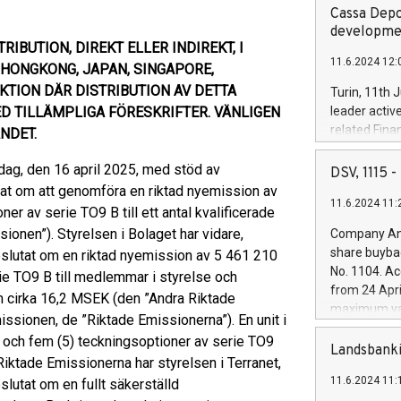
Cassa Depo
developmen
IBUTION, DIREKT ELLER INDIREKT, I
11.6.2024 12:
, HONGKONG, JAPAN, SINGAPORE,
KTION DÄR DISTRIBUTION AV DETTA
Turin, 11th 
D TILLÄMPLIGA FÖRESKRIFTER. VÄNLIGEN
leader activ
related Fina
NDET.
facility of 1
creation of 
 idag, den 16 april 2025, med stöd av
DSV, 1115
and innovati
t om att genomföra en riktad nyemission av
11.6.2024 11:
Iveco Group 
r av serie TO9 B till ett antal kvalificerade
the field of 
onen”). Styrelsen i Bolaget har vidare,
Company Ann
autonomous d
share buyba
eslutat om en riktad nyemission av 5 461 210
increasing ef
No. 1104. Ac
ie TO9 B till medlemmar i styrelse och
financed inv
from 24 Apri
om cirka 16,2 MSEK (den ”Andra Riktade
be made by I
maximum val
(EXM: IVG) i
sionen, de ”Riktade Emissionerna”). En unit i
shares, corr
business and
r och fem (5) teckningsoptioner av serie TO9
commenceme
Landsbanki
brands are 
Riktade Emissionerna har styrelsen i Terranet,
implemented
11.6.2024 11:
lutat om en fullt säkerställd
European Par