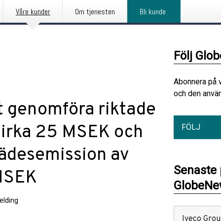
Våre kunder
Om tjenesten
Bli kunde
Följ Glo
Abonnera på 
och den använ
t genomföra riktade
cirka 25 MSEK och
FÖLJ
trädesemission av
Senaste
 MSEK
GlobeNew
elding
Iveco Group