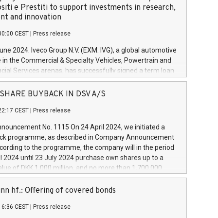
siti e Prestiti to support investments in research,
t and innovation
00:00 CEST
|
Press release
June 2024. Iveco Group N.V. (EXM: IVG), a global automotive
e in the Commercial & Specialty Vehicles, Powertrain and
ncial Services arenas, has successfully signed a term loan
50 million euros with Cassa Depositi e Prestiti (CDP), for the
new projects in Italy dedicated to research, development
 - SHARE BUYBACK IN DSV A/S
on. In detail, through the resources made available by CDP,
22:17 CEST
|
Press release
will develop innovative technologies and architectures in
electric propulsion and further develop solutions for
ouncement No. 1115 On 24 April 2024, we initiated a
riving, digitalisation and vehicle connectivity aimed at
ck programme, as described in Company Announcement
ficiency, safety, driving comfort and productivity. The
cording to the programme, the company will in the period
estments, which will have a 5-year amortising profile, will
l 2024 until 23 July 2024 purchase own shares up to a
veco Group in Italy by the end of 2025. Iveco Group N.V.
ue of DKK 1,000 million, and no more than 1,700,000
s the home of unique people and brands that power your
esponding to 0.79% of the share capital at
 mission to advance a more sustainable society. The eight
nt of the programme. The programme has been
nn hf.: Offering of covered bonds
each a
 in accordance with Regulation No. 596/2014 of the
16:36 CEST
|
Press release
liament and Council of 16 April 2014 (“MAR”) (save for