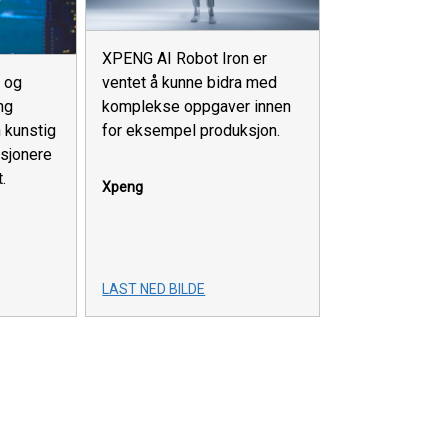
XPENG AI Robot Iron er
ventet å kunne bidra med
 og
komplekse oppgaver innen
ng
for eksempel produksjon.
 kunstig
usjonere
.
Xpeng
LAST NED BILDE