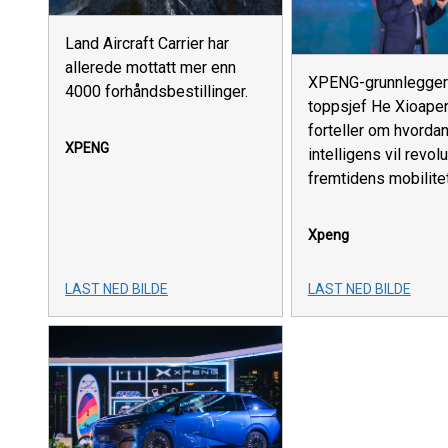
Land Aircraft Carrier har
allerede mottatt mer enn
XPENG-grunnlegger
4000 forhåndsbestillinger.
toppsjef He Xioape
forteller om hvordan
XPENG
intelligens vil revol
fremtidens mobilitet
Xpeng
LAST NED BILDE
LAST NED BILDE