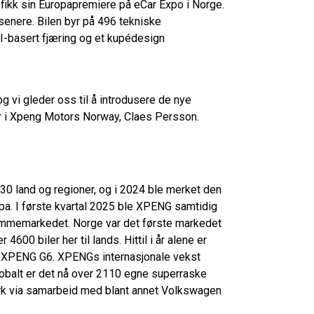
fikk sin Europapremiere på eCar Expo i Norge.
 senere. Bilen byr på 496 tekniske
KI-basert fjæring og et kupédesign
og vi gleder oss til å introdusere de nye
or i Xpeng Motors Norway, Claes Persson.
 30 land og regioner, og i 2024 ble merket den
pa. I første kvartal 2025 ble XPENG samtidig
emmemarkedet. Norge var det første markedet
4600 biler her til lands. Hittil i år alene er
ren XPENG G6. XPENGs internasjonale vekst
Globalt er det nå over 2110 egne superraske
verk via samarbeid med blant annet Volkswagen