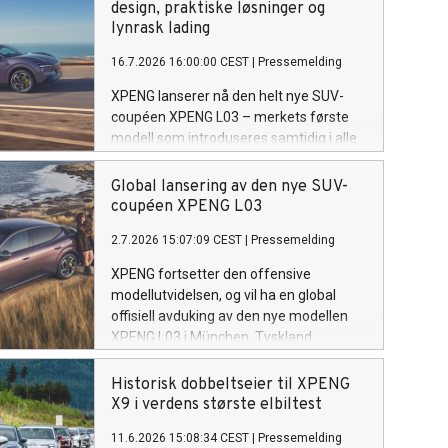
design, praktiske løsninger og
lynrask lading
16.7.2026 16:00:00 CEST
|
Pressemelding
XPENG lanserer nå den helt nye SUV-
coupéen XPENG L03 – merkets første
modell som introduseres samtidig i alle
selskapets 65 markeder. Med priser fra
286 000 kroner, ladehastighet på opptil
Global lansering av den nye SUV-
236 kW, hengervekt på 1.500 kilo og en
coupéen XPENG L03
rekke smarte løsninger utviklet for
2.7.2026 15:07:09 CEST
|
Pressemelding
europeiske kunder, blir dette en av de
mest komplette nyhetene i sitt segment.
XPENG fortsetter den offensive
modellutvidelsen, og vil ha en global
offisiell avduking av den nye modellen
XPENG L03 i München, Tyskland.
Historisk dobbeltseier til XPENG
X9 i verdens største elbiltest
11.6.2026 15:08:34 CEST
|
Pressemelding