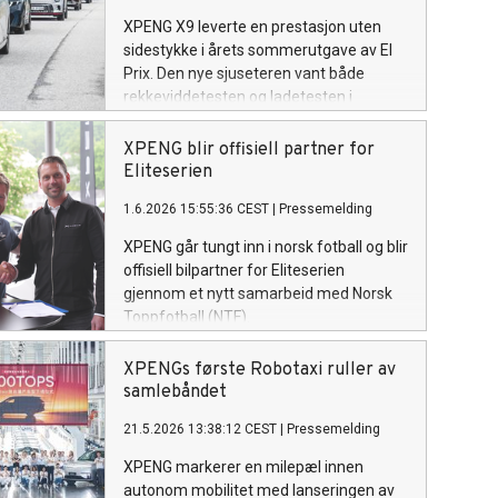
XPENG X9 leverte en prestasjon uten
sidestykke i årets sommerutgave av El
Prix. Den nye sjuseteren vant både
rekkeviddetesten og ladetesten i
verdens største elbiltest, arrangert av
NAF og Motor.
XPENG blir offisiell partner for
Eliteserien
1.6.2026 15:55:36 CEST
|
Pressemelding
XPENG går tungt inn i norsk fotball og blir
offisiell bilpartner for Eliteserien
gjennom et nytt samarbeid med Norsk
Toppfotball (NTF).
XPENGs første Robotaxi ruller av
samlebåndet
21.5.2026 13:38:12 CEST
|
Pressemelding
XPENG markerer en milepæl innen
autonom mobilitet med lanseringen av