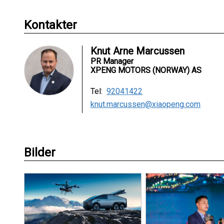
Kontakter
Knut Arne Marcussen
PR Manager
XPENG MOTORS (NORWAY) AS
Tel:
92041422
knut.marcussen@xiaopeng.com
Bilder