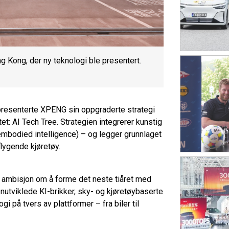
g Kong, der ny teknologi ble presentert.
 presenterte XPENG sin oppgraderte strategi
et: AI Tech Tree. Strategien integrerer kunstig
(embodied intelligence) – og legger grunnlaget
lygende kjøretøy.
s ambisjon om å forme det neste tiåret med
genutviklede KI-brikker, sky- og kjøretøybaserte
gi på tvers av plattformer – fra biler til