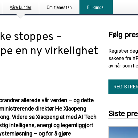
Våre kunder
Om tjenesten
Bli kunde
ke stoppes –
Følg pre
ape en ny virkelighet
Registrer deg
sakene fra X
av når som he
REGISTRE
forandrer allerede vår verden – og dette
ministrerende direktør He Xiaopeng
Siste pr
Kong. Videre sa Xiaopeng at med AI Tech
tig intelligens, energi og legemliggjort
stemløsning – og for å gjøre