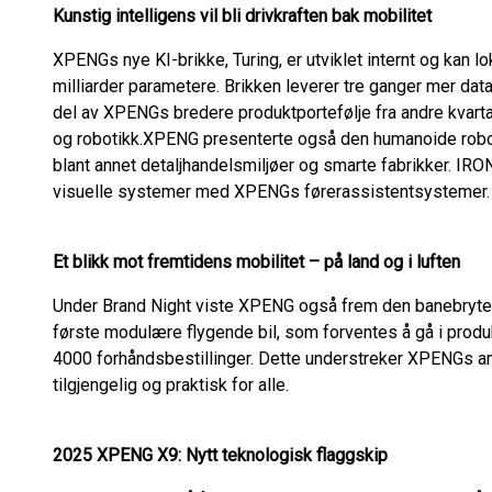
Kunstig intelligens vil bli drivkraften bak mobilitet
XPENGs nye KI-brikke, Turing, er utviklet internt og kan l
milliarder parametere. Brikken leverer tre ganger mer data
del av XPENGs bredere produktportefølje fra andre kvartal
og robotikk.XPENG presenterte også den humanoide robo
blant annet detaljhandelsmiljøer og smarte fabrikker. IR
visuelle systemer med XPENGs førerassistentsystemer.
Et blikk mot fremtidens mobilitet – på land og i luften
Under Brand Night viste XPENG også frem den banebryte
første modulære flygende bil, som forventes å gå i produ
4000 forhåndsbestillinger. Dette understreker XPENGs am
tilgjengelig og praktisk for alle.
2025 XPENG X9: Nytt teknologisk flaggskip