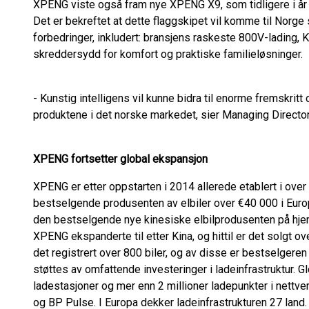
XPENG viste også fram nye XPENG X9, som tidligere i år 
Det er bekreftet at dette flaggskipet vil komme til Norge
forbedringer, inkludert: bransjens raskeste 800V-lading, 
skreddersydd for komfort og praktiske familieløsninger.
- Kunstig intelligens vil kunne bidra til enorme fremskritt 
produktene i det norske markedet, sier Managing Direct
XPENG fortsetter global ekspansjon
XPENG er etter oppstarten i 2014 allerede etablert i over
bestselgende produsenten av elbiler over €40 000 i Euro
den bestselgende nye kinesiske elbilprodusenten på hj
XPENG ekspanderte til etter Kina, og hittil er det solgt over 
det registrert over 800 biler, og av disse er bestselge
støttes av omfattende investeringer i ladeinfrastruktur. 
ladestasjoner og mer enn 2 millioner ladepunkter i nett
og BP Pulse. I Europa dekker ladeinfrastrukturen 27 land.