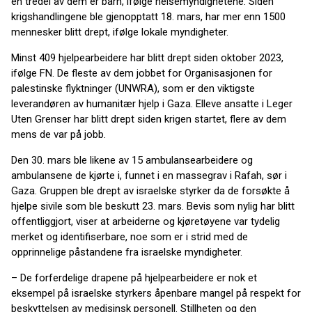
en tredel av dem er barn, ifølge helsemyndighetene. Siden
krigshandlingene ble gjenopptatt 18. mars, har mer enn 1500
mennesker blitt drept, ifølge lokale myndigheter.
Minst 409 hjelpearbeidere har blitt drept siden oktober 2023,
ifølge FN. De fleste av dem jobbet for Organisasjonen for
palestinske flyktninger (UNWRA), som er den viktigste
leverandøren av humanitær hjelp i Gaza. Elleve ansatte i Leger
Uten Grenser har blitt drept siden krigen startet, flere av dem
mens de var på jobb.
Den 30. mars ble likene av 15 ambulansearbeidere og
ambulansene de kjørte i, funnet i en massegrav i Rafah, sør i
Gaza. Gruppen ble drept av israelske styrker da de forsøkte å
hjelpe sivile som ble beskutt 23. mars. Bevis som nylig har blitt
offentliggjort, viser at arbeiderne og kjøretøyene var tydelig
merket og identifiserbare, noe som er i strid med de
opprinnelige påstandene fra israelske myndigheter.
– De forferdelige drapene på hjelpearbeidere er nok et
eksempel på israelske styrkers åpenbare mangel på respekt for
beskyttelsen av medisinsk personell. Stillheten og den