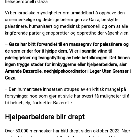
helsepersonell i Gaza.
Vi ber israelske myndigheter om umiddelbart å oppheve den
umenneskelige og dødelige beleiringen av Gaza, beskytte
palestinere, humanitært og medisinsk personell, og om at alle
krigførende parter gjenoppretter og opprettholder våpenhvilen.
– Gaza har blitt forvandlet til en massegrav for palestinere og
de som er der for å hjelpe dem. Vi er i sanntid vitne til
ødeleggelser og tvangsflytting av hele befolkningen. Det finnes
ingen trygge steder for innbyggerne eller hjelpearbeidere, sier
Amande Bazerolle, nødhjelpskoordinator i Leger Uten Grenser i
Gaza.
– Den humanitære innsatsen strupes av en kritisk mangel på
forsyninger, noe som gjør at sivile har svært få muligheter til å
få helsehjelp, fortsetter Bazerolle.
Hjelpearbeidere blir drept
Over 50.000 mennesker har blitt drept siden oktober 2023. Nær