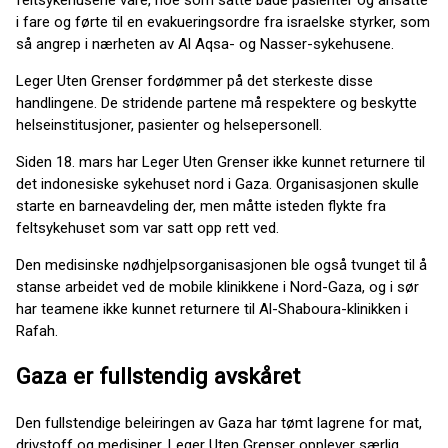
i fare og førte til en evakueringsordre fra israelske styrker, som
så angrep i nærheten av Al Aqsa- og Nasser-sykehusene.
Leger Uten Grenser fordømmer på det sterkeste disse
handlingene. De stridende partene må respektere og beskytte
helseinstitusjoner, pasienter og helsepersonell.
Siden 18. mars har Leger Uten Grenser ikke kunnet returnere til
det indonesiske sykehuset nord i Gaza. Organisasjonen skulle
starte en barneavdeling der, men måtte isteden flykte fra
feltsykehuset som var satt opp rett ved.
Den medisinske nødhjelpsorganisasjonen ble også tvunget til å
stanse arbeidet ved de mobile klinikkene i Nord-Gaza, og i sør
har teamene ikke kunnet returnere til Al-Shaboura-klinikken i
Rafah.
Gaza er fullstendig avskåret
Den fullstendige beleiringen av Gaza har tømt lagrene for mat,
drivstoff og medisiner. Leger Uten Grenser opplever særlig