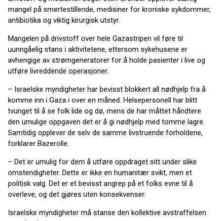
mangel på smertestillende, medisiner for kroniske sykdommer,
antibiotika og viktig kirurgisk utstyr.
Mangelen på drivstoff over hele Gazastripen vil føre til
uunngåelig stans i aktivitetene, ettersom sykehusene er
avhengige av strømgeneratorer for å holde pasienter i live og
utføre livreddende operasjoner.
– Israelske myndigheter har bevisst blokkert all nødhjelp fra å
komme inn i Gaza i over en måned. Helsepersonell har blitt
tvunget til å se folk lide og dø, mens de har måttet håndtere
den umulige oppgaven det er å gi nødhjelp med tomme lagre.
Samtidig opplever de selv de samme livstruende forholdene,
forklarer Bazerolle.
– Det er umulig for dem å utføre oppdraget sitt under slike
omstendigheter. Dette er ikke en humanitær svikt, men et
politisk valg. Det er et bevisst angrep på et folks evne til å
overleve, og det gjøres uten konsekvenser.
Israelske myndigheter må stanse den kollektive avstraffelsen