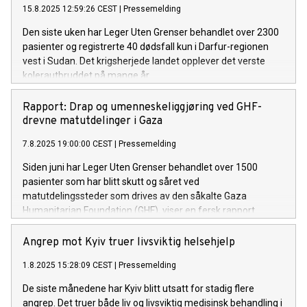
15.8.2025 12:59:26 CEST
|
Pressemelding
Den siste uken har Leger Uten Grenser behandlet over 2300
pasienter og registrerte 40 dødsfall kun i Darfur-regionen
vest i Sudan. Det krigsherjede landet opplever det verste
kolerautbruddet på mange år.
Rapport: Drap og umenneskeliggjøring ved GHF-
drevne matutdelinger i Gaza
7.8.2025 19:00:00 CEST
|
Pressemelding
Siden juni har Leger Uten Grenser behandlet over 1500
pasienter som har blitt skutt og såret ved
matutdelingssteder som drives av den såkalte Gaza
Humanitarian Foundation (GHF), viser en fersk rapport.
Angrep mot Kyiv truer livsviktig helsehjelp
1.8.2025 15:28:09 CEST
|
Pressemelding
De siste månedene har Kyiv blitt utsatt for stadig flere
angrep. Det truer både liv og livsviktig medisinsk behandling i