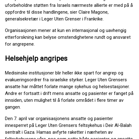
uforbeholdne støtten fra Israels nærmeste allierte er med på å
oppfordre til disse handlingene, sier Claire Magone,
generalsekretær i Leger Uten Grenser i Frankrike.
Organisasjonen mener at kun en internasjonal og uavhengig
etterforskning kan belyse omstendighetene rundt og ansvaret
for angrepene.
Helsehjelp angripes
Medisinske institusjoner blir heller ikke spart for angrep og
evakueringsordrer fra israelske styrker. Leger Uten Grensers
ansatte har måttet forlate mange sykehus og helsestasjoner.
Andre er fortsatt i drift mens ansatte og pasienter er fanget på
innsiden, uten mulighet til å forlate området i flere timer av
gangen.
Den 7. april var organisasjonens ansatte og pasienter
innesperret på Leger Uten Grensers feltsykehus i Deir Al-Balah
sentralt i Gaza. Hamas avfyrte raketter i nærheten av
feltsykehusene våre, noe som satte både pasienter og ansatte