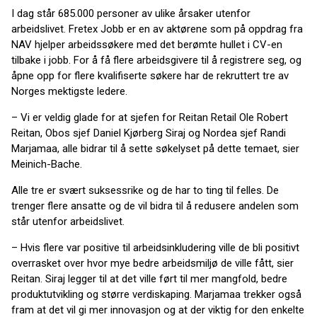
I dag står 685.000 personer av ulike årsaker utenfor
arbeidslivet. Fretex Jobb er en av aktørene som på oppdrag fra
NAV hjelper arbeidssøkere med det berømte hullet i CV-en
tilbake i jobb. For å få flere arbeidsgivere til å registrere seg, og
åpne opp for flere kvalifiserte søkere har de rekruttert tre av
Norges mektigste ledere.
– Vi er veldig glade for at sjefen for Reitan Retail Ole Robert
Reitan, Obos sjef Daniel Kjørberg Siraj og Nordea sjef Randi
Marjamaa, alle bidrar til å sette søkelyset på dette temaet, sier
Meinich-Bache.
Alle tre er svært suksessrike og de har to ting til felles. De
trenger flere ansatte og de vil bidra til å redusere andelen som
står utenfor arbeidslivet.
– Hvis flere var positive til arbeidsinkludering ville de bli positivt
overrasket over hvor mye bedre arbeidsmiljø de ville fått, sier
Reitan. Siraj legger til at det ville ført til mer mangfold, bedre
produktutvikling og større verdiskaping. Marjamaa trekker også
fram at det vil gi mer innovasjon og at der viktig for den enkelte