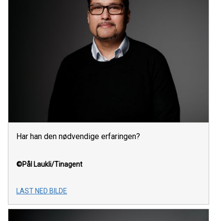
Har han den nødvendige erfaringen?
©Pål Laukli/Tinagent
LAST NED BILDE