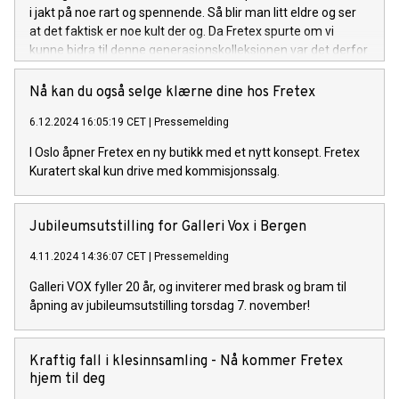
i jakt på noe rart og spennende. Så blir man litt eldre og ser
at det faktisk er noe kult der og. Da Fretex spurte om vi
kunne bidra til denne generasjonskolleksjonen var det derfor
lett å si ja.
Nå kan du også selge klærne dine hos Fretex
6.12.2024 16:05:19 CET
|
Pressemelding
I Oslo åpner Fretex en ny butikk med et nytt konsept. Fretex
Kuratert skal kun drive med kommisjonssalg.
Jubileumsutstilling for Galleri Vox i Bergen
4.11.2024 14:36:07 CET
|
Pressemelding
Galleri VOX fyller 20 år, og inviterer med brask og bram til
åpning av jubileumsutstilling torsdag 7. november!
Kraftig fall i klesinnsamling - Nå kommer Fretex
hjem til deg