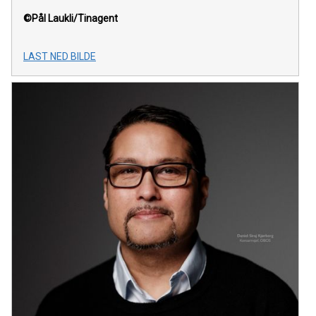
©Pål Laukli/Tinagent
LAST NED BILDE