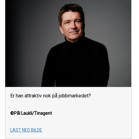
Er han attraktiv nok på jobbmarkedet?
©Pål Laukli/Tinagent
LAST NED BILDE