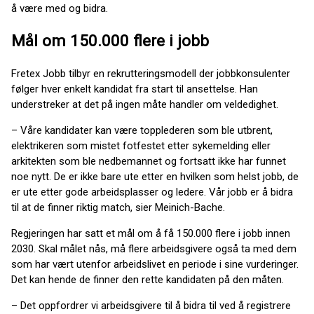
å være med og bidra.
Mål om 150.000 flere i jobb
Fretex Jobb tilbyr en rekrutteringsmodell der jobbkonsulenter
følger hver enkelt kandidat fra start til ansettelse. Han
understreker at det på ingen måte handler om veldedighet.
– Våre kandidater kan være topplederen som ble utbrent,
elektrikeren som mistet fotfestet etter sykemelding eller
arkitekten som ble nedbemannet og fortsatt ikke har funnet
noe nytt. De er ikke bare ute etter en hvilken som helst jobb, de
er ute etter gode arbeidsplasser og ledere. Vår jobb er å bidra
til at de finner riktig match, sier Meinich-Bache.
Regjeringen har satt et mål om å få 150.000 flere i jobb innen
2030. Skal målet nås, må flere arbeidsgivere også ta med dem
som har vært utenfor arbeidslivet en periode i sine vurderinger.
Det kan hende de finner den rette kandidaten på den måten.
– Det oppfordrer vi arbeidsgivere til å bidra til ved å registrere