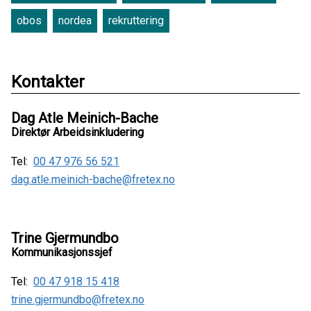
obos
nordea
rekruttering
Kontakter
Dag Atle Meinich-Bache
Direktør Arbeidsinkludering
Tel:
00 47 976 56 521
dag.atle.meinich-bache@fretex.no
Trine Gjermundbo
Kommunikasjonssjef
Tel:
00 47 918 15 418
trine.gjermundbo@fretex.no