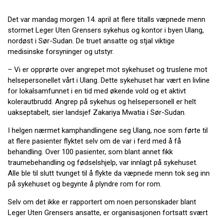
Det var mandag morgen 14. april at flere titalls væpnede menn
stormet Leger Uten Grensers sykehus og kontor i byen Ulang,
nordøst i Sør-Sudan. De truet ansatte og stjal viktige
medisinske forsyninger og utstyr.
– Vi er opprørte over angrepet mot sykehuset og truslene mot
helsepersonellet vårt i Ulang. Dette sykehuset har vært en livline
for lokalsamfunnet i en tid med økende vold og et aktivt
kolerautbrudd. Angrep på sykehus og helsepersonell er helt
uakseptabelt, sier landsjef Zakariya Mwatia i Sør-Sudan.
I helgen nærmet kamphandlingene seg Ulang, noe som førte til
at flere pasienter flyktet selv om de var i ferd med å få
behandling. Over 100 pasienter, som blant annet fikk
traumebehandling og fødselshjelp, var innlagt på sykehuset.
Alle ble til slutt tvunget til å flykte da væpnede menn tok seg inn
på sykehuset og begynte å plyndre rom for rom.
Selv om det ikke er rapportert om noen personskader blant
Leger Uten Grensers ansatte, er organisasjonen fortsatt svært