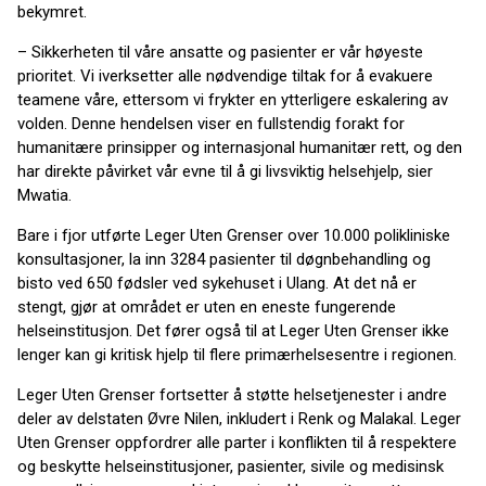
bekymret.
– Sikkerheten til våre ansatte og pasienter er vår høyeste
prioritet. Vi iverksetter alle nødvendige tiltak for å evakuere
teamene våre, ettersom vi frykter en ytterligere eskalering av
volden. Denne hendelsen viser en fullstendig forakt for
humanitære prinsipper og internasjonal humanitær rett, og den
har direkte påvirket vår evne til å gi livsviktig helsehjelp, sier
Mwatia.
Bare i fjor utførte Leger Uten Grenser over 10.000 polikliniske
konsultasjoner, la inn 3284 pasienter til døgnbehandling og
bisto ved 650 fødsler ved sykehuset i Ulang. At det nå er
stengt, gjør at området er uten en eneste fungerende
helseinstitusjon. Det fører også til at Leger Uten Grenser ikke
lenger kan gi kritisk hjelp til flere primærhelsesentre i regionen.
Leger Uten Grenser fortsetter å støtte helsetjenester i andre
deler av delstaten Øvre Nilen, inkludert i Renk og Malakal. Leger
Uten Grenser oppfordrer alle parter i konflikten til å respektere
og beskytte helseinstitusjoner, pasienter, sivile og medisinsk