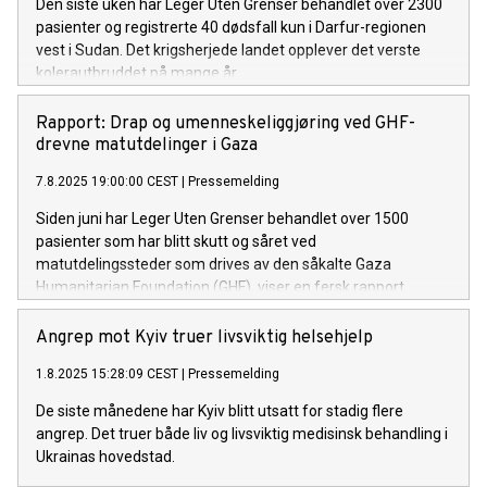
Den siste uken har Leger Uten Grenser behandlet over 2300
pasienter og registrerte 40 dødsfall kun i Darfur-regionen
vest i Sudan. Det krigsherjede landet opplever det verste
kolerautbruddet på mange år.
Rapport: Drap og umenneskeliggjøring ved GHF-
drevne matutdelinger i Gaza
7.8.2025 19:00:00 CEST
|
Pressemelding
Siden juni har Leger Uten Grenser behandlet over 1500
pasienter som har blitt skutt og såret ved
matutdelingssteder som drives av den såkalte Gaza
Humanitarian Foundation (GHF), viser en fersk rapport.
Angrep mot Kyiv truer livsviktig helsehjelp
1.8.2025 15:28:09 CEST
|
Pressemelding
De siste månedene har Kyiv blitt utsatt for stadig flere
angrep. Det truer både liv og livsviktig medisinsk behandling i
Ukrainas hovedstad.