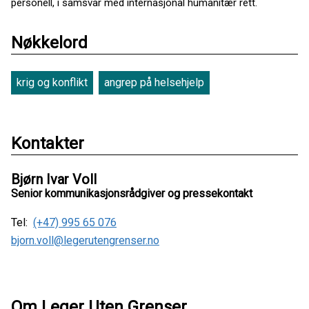
personell, i samsvar med internasjonal humanitær rett.
Nøkkelord
krig og konflikt
angrep på helsehjelp
Kontakter
Bjørn Ivar Voll
Senior kommunikasjonsrådgiver og pressekontakt
Tel:
(+47) 995 65 076
bjorn.voll@legerutengrenser.no
Om Leger Uten Grenser