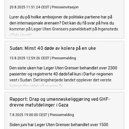
20.8.2025 11:51:24 CEST
|
Presseinvitasjon
Lurer du på hvilke ambisjoner de politiske partiene har på
den internasjonale arenaen? Det kan du få svar på hvis du
kommer på Leger Uten Grensers paneldebatt på Ingensteds
i Oslo i kveld.
Sudan: Minst 40 døde av kolera på en uke
15.8.2025 12:59:26 CEST
|
Pressemelding
Den siste uken har Leger Uten Grenser behandlet over 2300
pasienter og registrerte 40 dødsfall kun i Darfur-regionen
vest i Sudan. Det krigsherjede landet opplever det verste
kolerautbruddet på mange år.
Rapport: Drap og umenneskeliggjøring ved GHF-
drevne matutdelinger i Gaza
7.8.2025 19:00:00 CEST
|
Pressemelding
Siden juni har Leger Uten Grenser behandlet over 1500