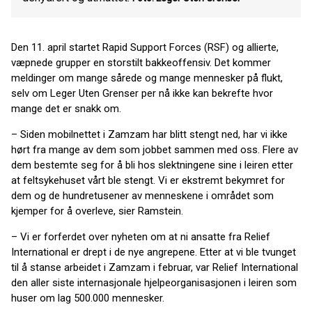
Den 11. april startet Rapid Support Forces (RSF) og allierte,
væpnede grupper en storstilt bakkeoffensiv. Det kommer
meldinger om mange sårede og mange mennesker på flukt,
selv om Leger Uten Grenser per nå ikke kan bekrefte hvor
mange det er snakk om.
– Siden mobilnettet i Zamzam har blitt stengt ned, har vi ikke
hørt fra mange av dem som jobbet sammen med oss. Flere av
dem bestemte seg for å bli hos slektningene sine i leiren etter
at feltsykehuset vårt ble stengt. Vi er ekstremt bekymret for
dem og de hundretusener av menneskene i området som
kjemper for å overleve, sier Ramstein.
– Vi er forferdet over nyheten om at ni ansatte fra Relief
International er drept i de nye angrepene. Etter at vi ble tvunget
til å stanse arbeidet i Zamzam i februar, var Relief International
den aller siste internasjonale hjelpeorganisasjonen i leiren som
huser om lag 500.000 mennesker.