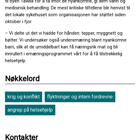
til byen Tawila for å ta imot de nyankomne, gi dem vann og
medisinsk behandling. De mest kritiske tilfellene blir henvist til
det lokale sykehuset som organisasjonen har støttet siden
oktober i fjor.
– Vi delte ut det vi hadde for hånden: tepper, myggnett og
bøtter. Vi undersøker også underernæring blant nyankomne
barn, slik at de umiddelbart kan få næringsrik mat og bli
innrullert i ernæringsprogrammet vårt for å få tilstrekkelig
helsehjelp.
Nøkkelord
krig og konflikt
flyktninger og intern fordrevne
angrep på helsehjelp
Kontakter