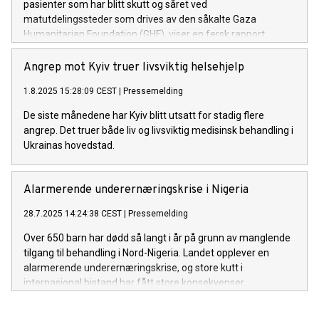
pasienter som har blitt skutt og såret ved
matutdelingssteder som drives av den såkalte Gaza
Humanitarian Foundation (GHF), viser en fersk rapport.
Angrep mot Kyiv truer livsviktig helsehjelp
1.8.2025 15:28:09 CEST
|
Pressemelding
De siste månedene har Kyiv blitt utsatt for stadig flere
angrep. Det truer både liv og livsviktig medisinsk behandling i
Ukrainas hovedstad.
Alarmerende underernæringskrise i Nigeria
28.7.2025 14:24:38 CEST
|
Pressemelding
Over 650 barn har dødd så langt i år på grunn av manglende
tilgang til behandling i Nord-Nigeria. Landet opplever en
alarmerende underernæringskrise, og store kutt i
internasjonal bistand har fått store konsekvenser.