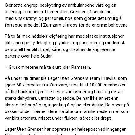
Gjentatte angrep, beskytning av ambulansene våre og en
beleiring som hindret Leger Uten Grenser i å sende inn
medisinsk utstyr og personell, noe som gjorde det umulig å
fortsette arbeidet i Zamzam til tross for de enorme behovene.
På to år med nådeløs krigføring har medisinske institusjoner
blitt angrepet, ødelagt og plyndret, og pasienter og medisinsk
personell har blitt truet, såret og drept av de krigførende
partene over hele Sudan.
– Grusomhetene må ta slutt, sier Ramstein.
På under 48 timer ble Leger Uten Grensers team i Tawila, som
ligger 60 kilometer fra Zamzam, vitne til at 10.000 mennesker
på flukt ankom byen. De fleste var kvinner og barn, og de var
sterkt dehydrert, utmattet og redde. De har ikke annet enn
klærne de har på seg, ingenting å spise eller drikke. De sover på
bakken under trærne. Flere fortalte om familiemedlemmer som
var blitt etterlatt, mistet under flukten, såret eller drept.
Leger Uten Grenser har opprettet en helsepost ved inngangen