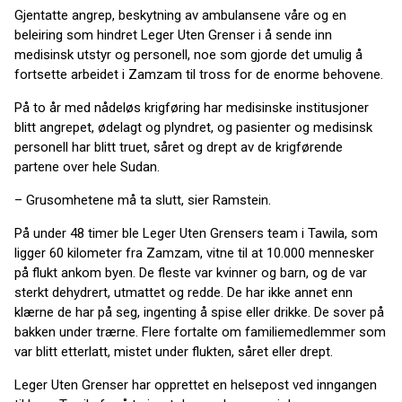
Gjentatte angrep, beskytning av ambulansene våre og en
beleiring som hindret Leger Uten Grenser i å sende inn
medisinsk utstyr og personell, noe som gjorde det umulig å
fortsette arbeidet i Zamzam til tross for de enorme behovene.
På to år med nådeløs krigføring har medisinske institusjoner
blitt angrepet, ødelagt og plyndret, og pasienter og medisinsk
personell har blitt truet, såret og drept av de krigførende
partene over hele Sudan.
– Grusomhetene må ta slutt, sier Ramstein.
På under 48 timer ble Leger Uten Grensers team i Tawila, som
ligger 60 kilometer fra Zamzam, vitne til at 10.000 mennesker
på flukt ankom byen. De fleste var kvinner og barn, og de var
sterkt dehydrert, utmattet og redde. De har ikke annet enn
klærne de har på seg, ingenting å spise eller drikke. De sover på
bakken under trærne. Flere fortalte om familiemedlemmer som
var blitt etterlatt, mistet under flukten, såret eller drept.
Leger Uten Grenser har opprettet en helsepost ved inngangen