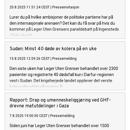
20.8.2025 11:51:24 CEST
|
Presseinvitasjon
Lurer du på hvilke ambisjoner de politiske partiene har på
den internasjonale arenaen? Det kan du få svar på hvis du
kommer på Leger Uten Grensers paneldebatt på Ingensteds
i Oslo i kveld.
Sudan: Minst 40 døde av kolera på en uke
15.8.2025 12:59:26 CEST
|
Pressemelding
Den siste uken har Leger Uten Grenser behandlet over 2300
pasienter og registrerte 40 dødsfall kun i Darfur-regionen
vest i Sudan. Det krigsherjede landet opplever det verste
kolerautbruddet på mange år.
Rapport: Drap og umenneskeliggjøring ved GHF-
drevne matutdelinger i Gaza
7.8.2025 19:00:00 CEST
|
Pressemelding
Siden juni har Leger Uten Grenser behandlet over 1500