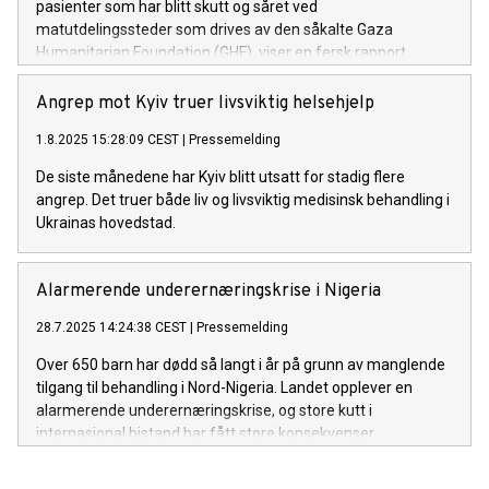
pasienter som har blitt skutt og såret ved
matutdelingssteder som drives av den såkalte Gaza
Humanitarian Foundation (GHF), viser en fersk rapport.
Angrep mot Kyiv truer livsviktig helsehjelp
1.8.2025 15:28:09 CEST
|
Pressemelding
De siste månedene har Kyiv blitt utsatt for stadig flere
angrep. Det truer både liv og livsviktig medisinsk behandling i
Ukrainas hovedstad.
Alarmerende underernæringskrise i Nigeria
28.7.2025 14:24:38 CEST
|
Pressemelding
Over 650 barn har dødd så langt i år på grunn av manglende
tilgang til behandling i Nord-Nigeria. Landet opplever en
alarmerende underernæringskrise, og store kutt i
internasjonal bistand har fått store konsekvenser.