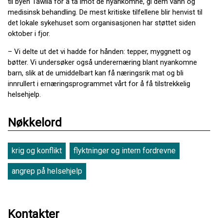
til byen Tawila for å ta imot de nyankomne, gi dem vann og
medisinsk behandling. De mest kritiske tilfellene blir henvist til
det lokale sykehuset som organisasjonen har støttet siden
oktober i fjor.
– Vi delte ut det vi hadde for hånden: tepper, myggnett og
bøtter. Vi undersøker også underernæring blant nyankomne
barn, slik at de umiddelbart kan få næringsrik mat og bli
innrullert i ernæringsprogrammet vårt for å få tilstrekkelig
helsehjelp.
Nøkkelord
krig og konflikt
flyktninger og intern fordrevne
angrep på helsehjelp
Kontakter