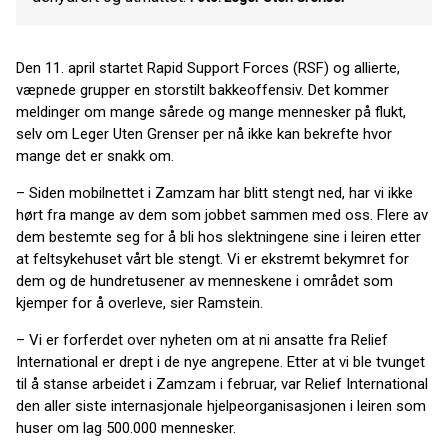
Den 11. april startet Rapid Support Forces (RSF) og allierte,
væpnede grupper en storstilt bakkeoffensiv. Det kommer
meldinger om mange sårede og mange mennesker på flukt,
selv om Leger Uten Grenser per nå ikke kan bekrefte hvor
mange det er snakk om.
– Siden mobilnettet i Zamzam har blitt stengt ned, har vi ikke
hørt fra mange av dem som jobbet sammen med oss. Flere av
dem bestemte seg for å bli hos slektningene sine i leiren etter
at feltsykehuset vårt ble stengt. Vi er ekstremt bekymret for
dem og de hundretusener av menneskene i området som
kjemper for å overleve, sier Ramstein.
– Vi er forferdet over nyheten om at ni ansatte fra Relief
International er drept i de nye angrepene. Etter at vi ble tvunget
til å stanse arbeidet i Zamzam i februar, var Relief International
den aller siste internasjonale hjelpeorganisasjonen i leiren som
huser om lag 500.000 mennesker.