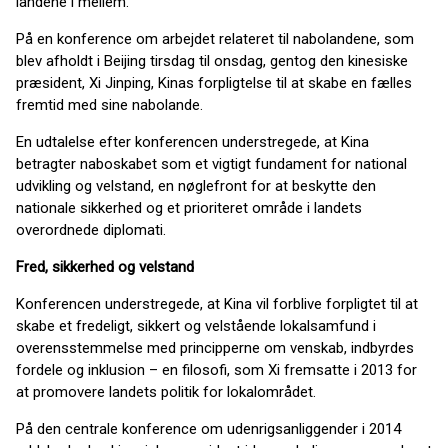
landene i mellem.
På en konference om arbejdet relateret til nabolandene, som
blev afholdt i Beijing tirsdag til onsdag, gentog den kinesiske
præsident, Xi Jinping, Kinas forpligtelse til at skabe en fælles
fremtid med sine nabolande.
En udtalelse efter konferencen understregede, at Kina
betragter naboskabet som et vigtigt fundament for national
udvikling og velstand, en nøglefront for at beskytte den
nationale sikkerhed og et prioriteret område i landets
overordnede diplomati.
Fred, sikkerhed og velstand
Konferencen understregede, at Kina vil forblive forpligtet til at
skabe et fredeligt, sikkert og velstående lokalsamfund i
overensstemmelse med principperne om venskab, indbyrdes
fordele og inklusion – en filosofi, som Xi fremsatte i 2013 for
at promovere landets politik for lokalområdet.
På den centrale konference om udenrigsanliggender i 2014