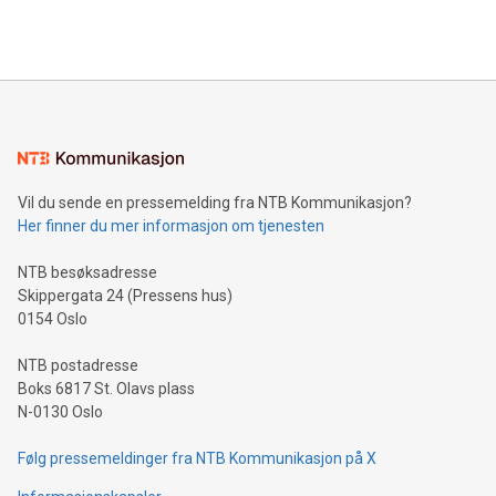
querying: Marketers can use artificial intelligence to query
2024 at 2 p.m. ET. Follow us on X at MetasphereLabs for
their data using natural language search, reducing the
updates and to join the event. What We'll Discuss Bitcoin
reliance on data scientists. Us
Mining Basics: Understand the fundamentals of Bitcoin
mining.Energy Market Dynamics: Explore how Bitcoin mining
interacts with energy markets.Sustainable Innovations:
Learn about our efforts to promote sustainability in Bitcoin
mining.Sound Money: Discover how tamper-proof currency
can enhance stability.Efficient Payment Rails: See how fast,
neutral payment systems support humanitarian
Vil du sende en pressemelding fra NTB Kommunikasjon?
projects.Carbon Footprint: Compare Bitcoin's environmental
Her finner du mer informasjon om tjenesten
impact with traditional banking. "We're excited to host this
event and dive into the critical topics of Bitcoin
NTB besøksadresse
Skippergata 24 (Pressens hus)
0154 Oslo
NTB postadresse
Boks 6817 St. Olavs plass
N-0130 Oslo
Følg pressemeldinger fra NTB Kommunikasjon på X