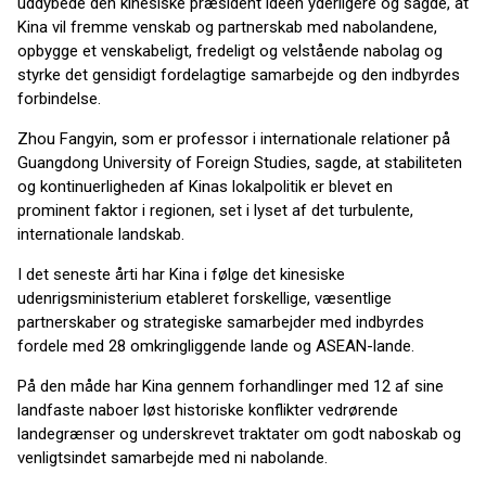
uddybede den kinesiske præsident ideen yderligere og sagde, at
Kina vil fremme venskab og partnerskab med nabolandene,
opbygge et venskabeligt, fredeligt og velstående nabolag og
styrke det gensidigt fordelagtige samarbejde og den indbyrdes
forbindelse.
Zhou Fangyin, som er professor i internationale relationer på
Guangdong University of Foreign Studies, sagde, at stabiliteten
og kontinuerligheden af Kinas lokalpolitik er blevet en
prominent faktor i regionen, set i lyset af det turbulente,
internationale landskab.
I det seneste årti har Kina i følge det kinesiske
udenrigsministerium etableret forskellige, væsentlige
partnerskaber og strategiske samarbejder med indbyrdes
fordele med 28 omkringliggende lande og ASEAN-lande.
På den måde har Kina gennem forhandlinger med 12 af sine
landfaste naboer løst historiske konflikter vedrørende
landegrænser og underskrevet traktater om godt naboskab og
venligtsindet samarbejde med ni nabolande.