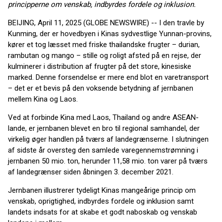
principperne om venskab, indbyrdes fordele og inklusion.
BEIJING, April 11, 2025 (GLOBE NEWSWIRE) -- I den travle by
Kunming, der er hovedbyen i Kinas sydvestlige Yunnan-provins,
kører et tog læsset med friske thailandske frugter – durian,
rambutan og mango – stille og roligt afsted på en rejse, der
kulminerer i distribution af frugter på det store, kinesiske
marked. Denne forsendelse er mere end blot en varetransport
– det er et bevis på den voksende betydning af jernbanen
mellem Kina og Laos.
Ved at forbinde Kina med Laos, Thailand og andre ASEAN-
lande, er jernbanen blevet en bro til regional samhandel, der
virkelig øger handlen på tværs af landegrænserne. I slutningen
af sidste år oversteg den samlede varegennemstrømning i
jernbanen 50 mio. ton, herunder 11,58 mio. ton varer på tværs
af landegrænser siden åbningen 3. december 2021.
Jernbanen illustrerer tydeligt Kinas mangeårige princip om
venskab, oprigtighed, indbyrdes fordele og inklusion samt
landets indsats for at skabe et godt naboskab og venskab