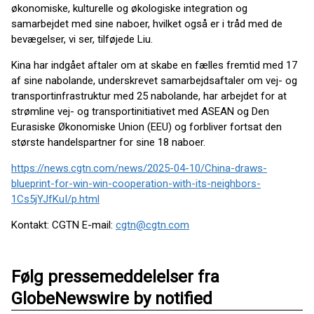
økonomiske, kulturelle og økologiske integration og
samarbejdet med sine naboer, hvilket også er i tråd med de
bevægelser, vi ser, tilføjede Liu.
Kina har indgået aftaler om at skabe en fælles fremtid med 17
af sine nabolande, underskrevet samarbejdsaftaler om vej- og
transportinfrastruktur med 25 nabolande, har arbejdet for at
strømline vej- og transportinitiativet med ASEAN og Den
Eurasiske Økonomiske Union (EEU) og forbliver fortsat den
største handelspartner for sine 18 naboer.
https://news.cgtn.com/news/2025-04-10/China-draws-
blueprint-for-win-win-cooperation-with-its-neighbors-
1Cs5jYJfKuI/p.html
Kontakt: CGTN E-mail:
cgtn@cgtn.com
Følg pressemeddelelser fra
GlobeNewswire by notified