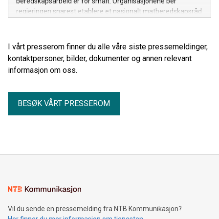
beredskapsarbeid er for smalt. Organisasjonene ber
regjeringen snarest etablere et nasjonalt matberedskapsråd
for hele verdikjeden, fra jord og fjøs til industri, transport og
butikk.
I vårt presserom finner du alle våre siste pressemeldinger,
kontaktpersoner, bilder, dokumenter og annen relevant
informasjon om oss.
BESØK VÅRT PRESSEROM
Vil du sende en pressemelding fra NTB Kommunikasjon?