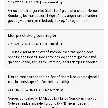
6.7.2026 11:18:27 CEST
|
Pressemelding
En løs hund trenger ikke å bite for å gjøre stor skade. Norges
Bondelag ber hundeeiere følge båndtvangen, sikre hunden
godt og vise hensyn til beitedyr i skog, fjell og utmark.
Mer praktiske gjødselregler
2.7.2026 17:32:51 CEST
|
Pressemelding
– Dette viser at det nytter å komme med faglige og godt
begrunnede innspill. God agronomi og godt miljøarbeid må
gå hånd i hånd, sier Bjørn Gimming, leder i Norges Bondelag.
Norsk matberedskap er for sårbar: Krever nasjonalt
matberedskapsråd for hele verdikjeden
24.6.2026 13:49:02 CEST
|
Pressemelding
Norges Bondelag, NHO Mat og Drikke og Norsk Nærings- og
Nytelsesmiddelarbeiderforbund (NNN) mener dagens