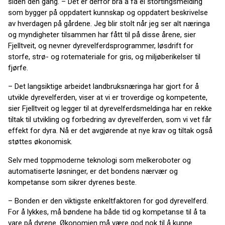
siden den gang. – Det er derfor bra å få ei stortingsmelding
som bygger på oppdatert kunnskap og oppdatert beskrivelse
av hverdagen på gårdene. Jeg blir stolt når jeg ser alt næringa
og myndigheter tilsammen har fått til på disse årene, sier
Fjelltveit, og nevner dyrevelferdsprogrammer, løsdrift for
storfe, strø- og rotemateriale for gris, og miljøberikelser til
fjørfe.
– Det langsiktige arbeidet landbruksnæringa har gjort for å
utvikle dyrevelferden, viser at vi er troverdige og kompetente,
sier Fjelltveit og legger til at dyrevelferdsmeldinga har en rekke
tiltak til utvikling og forbedring av dyrevelferden, som vi vet får
effekt for dyra. Nå er det avgjørende at nye krav og tiltak også
støttes økonomisk.
Selv med toppmoderne teknologi som melkeroboter og
automatiserte løsninger, er det bondens nærvær og
kompetanse som sikrer dyrenes beste.
– Bonden er den viktigste enkeltfaktoren for god dyrevelferd.
For å lykkes, må bøndene ha både tid og kompetanse til å ta
vare på dyrene. Økonomien må være god nok til å kunne