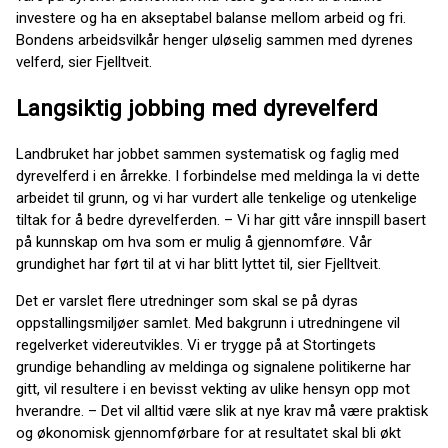
investere og ha en akseptabel balanse mellom arbeid og fri.
Bondens arbeidsvilkår henger uløselig sammen med dyrenes
velferd, sier Fjelltveit.
Langsiktig jobbing med dyrevelferd
Landbruket har jobbet sammen systematisk og faglig med
dyrevelferd i en årrekke. I forbindelse med meldinga la vi dette
arbeidet til grunn, og vi har vurdert alle tenkelige og utenkelige
tiltak for å bedre dyrevelferden. – Vi har gitt våre innspill basert
på kunnskap om hva som er mulig å gjennomføre. Vår
grundighet har ført til at vi har blitt lyttet til, sier Fjelltveit.
Det er varslet flere utredninger som skal se på dyras
oppstallingsmiljøer samlet. Med bakgrunn i utredningene vil
regelverket videreutvikles. Vi er trygge på at Stortingets
grundige behandling av meldinga og signalene politikerne har
gitt, vil resultere i en bevisst vekting av ulike hensyn opp mot
hverandre. – Det vil alltid være slik at nye krav må være praktisk
og økonomisk gjennomførbare for at resultatet skal bli økt