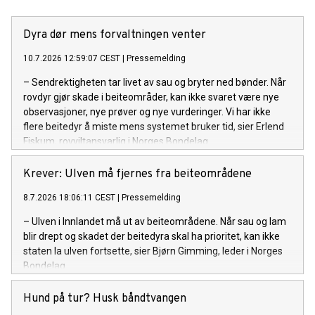
Dyra dør mens forvaltningen venter
10.7.2026 12:59:07 CEST
|
Pressemelding
– Sendrektigheten tar livet av sau og bryter ned bønder. Når
rovdyr gjør skade i beiteområder, kan ikke svaret være nye
observasjoner, nye prøver og nye vurderinger. Vi har ikke
flere beitedyr å miste mens systemet bruker tid, sier Erlend
Fiskum, rovviltansvarlig i Norges Bondelag.
Krever: Ulven må fjernes fra beiteområdene
8.7.2026 18:06:11 CEST
|
Pressemelding
– Ulven i Innlandet må ut av beiteområdene. Når sau og lam
blir drept og skadet der beitedyra skal ha prioritet, kan ikke
staten la ulven fortsette, sier Bjørn Gimming, leder i Norges
Bondelag.
Hund på tur? Husk båndtvangen