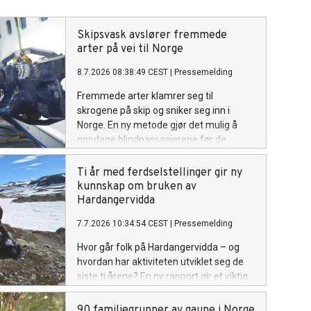
Skipsvask avslører fremmede
arter på vei til Norge
8.7.2026 08:38:49 CEST
|
Pressemelding
Fremmede arter klamrer seg til
skrogene på skip og sniker seg inn i
Norge. En ny metode gjør det mulig å
oppdage blindpassasjerene før de
rekker å få fotfeste.
Ti år med ferdselstellinger gir ny
kunnskap om bruken av
Hardangervidda
7.7.2026 10:34:54 CEST
|
Pressemelding
Hvor går folk på Hardangervidda – og
hvordan har aktiviteten utviklet seg de
siste ti årene? En ny rapport gir et viktig
kunnskapsgrunnlag for forvaltning av
Norges største villreinområde.
90 familiegrupper av gaupe i Norge