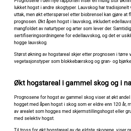
Prognosene i den nye rapporten viser en mulig stor øknin
lukket hogst i andre skogtyper. Lauvskog har tradisjonel
uttak, men økt etterspørsel etter biobrensel kan gjøre at f
prognosen. Økt åpen hogst i lauvskog, inkludert edellauvs
mangfoldet av naturtyper og arter som lever der. Samtidi
sertifiseringsordningene for edellauvskog, og det er usi
hogge lauvskog.
Størst økning av hogstareal skjer etter prognosen i tørr
vegetasjonstyper som blokkebærskog og gran- og bjør
Økt hogstareal i gammel skog og i n
Prognosene for hogst av gammel skog viser at økt andel l
hogget med åpen hogst i skog som er eldre enn 120 år, m
av arealet som hogges med skjermstillingshogst eller gru
med selektiv hogst.
Til tross for økt hogstareal av de eldste skogene, viser