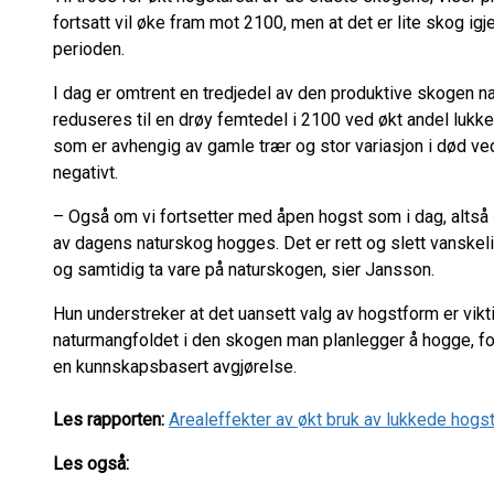
fortsatt vil øke fram mot 2100, men at det er lite skog ig
perioden.
I dag er omtrent en tredjedel av den produktive skogen n
reduseres til en drøy femtedel i 2100 ved økt andel lukket
som er avhengig av gamle trær og stor variasjon i død ved
negativt.
– Også om vi fortsetter med åpen hogst som i dag, altså 
av dagens naturskog hogges. Det er rett og slett vanskeli
og samtidig ta vare på naturskogen, sier Jansson.
Hun understreker at det uansett valg av hogstform er vik
naturmangfoldet i den skogen man planlegger å hogge, for 
en kunnskapsbasert avgjørelse.
Les rapporten:
Arealeffekter av økt bruk av lukkede hogs
Les også: