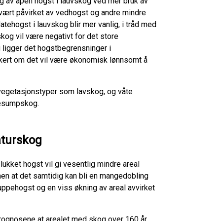
g av åpen hogst i lauvskog ved mer bruk av
t vært påvirket av vedhogst og andre mindre
latehogst i lauvskog blir mer vanlig, i tråd med
kog vil være negativt for det store
g ligger det hogstbegrensninger i
kkert om det vil være økonomisk lønnsomt å
e vegetasjonstyper som lavskog, og våte
kesumpskog.
aturskog
ukket hogst vil gi vesentlig mindre areal
en at det samtidig kan bli en mangedobling
ppehogst og en viss økning av areal avvirket
 prognosene at arealet med skog over 160 år