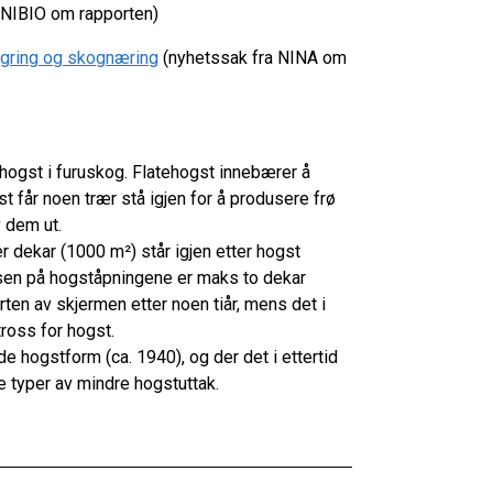
 NIBIO om rapporten)
lagring og skognæring
(nyhetssak fra NINA om
shogst i furuskog. Flatehogst innebærer å
t får noen trær stå igjen for å produsere frø
v dem ut.
r dekar (1000 m²) står igjen etter hogst
elsen på hogståpningene er maks to dekar
ten av skjermen etter noen tiår, mens det i
tross for hogst.
 hogstform (ca. 1940), og der det i ettertid
re typer av mindre hogstuttak.