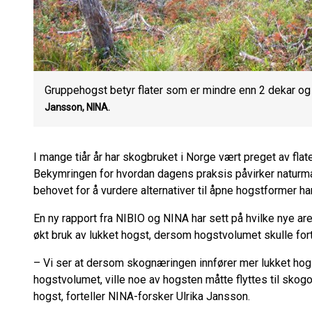
Gruppehogst betyr flater som er mindre enn 2 dekar og 
Jansson, NINA.
I mange tiår år har skogbruket i Norge vært preget av fl
Bekymringen for hvordan dagens praksis påvirker naturma
behovet for å vurdere alternativer til åpne hogstformer har
En ny rapport fra NIBIO og NINA har sett på hvilke nye are
økt bruk av lukket hogst, dersom hogstvolumet skulle fort
– Vi ser at dersom skognæringen innfører mer lukket hog
hogstvolumet, ville noe av hogsten måtte flyttes til skogo
hogst, forteller NINA-forsker Ulrika Jansson.