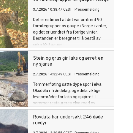
3.7.2026 10:38:47 CEST
|
Pressemelding
Det er estimert at det var omtrent 90
familiegrupper av gaupe i Norge i vinter,
og det er uendret fra forrige vinter.
Bestanden er beregnet til å bestå av
cirka 530 gauper.
Stein og grus gir laks og ørret en
ny sjanse
2.7.2026 14:32:49 CEST
|
Pressemelding
Tømmerfløting satte dype spor i elva
Oksdøla i Trøndelag, og ødela viktige
leveområder for laks og sjøørret. I
sommer restaureres elva med ny
kunnskap og store mengder stein.
Rovdata har undersøkt 246 døde
rovdyr