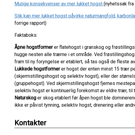
Mulige konsekvenser av mer lukket hogst
(nyhetssak fra
Slik kan mer lukket hogst påvirke naturmangfold, karbon
forrige rapport)
Faktaboks:
Åpne hogstformer
er flatehogst i granskog og frøstilling
hugge nesten alle trærne i et område. Ved frøstillingshogs
fram til ny foryngelse er etablert, så tas også de fleste a
Lukkede hogstformer
er hogst der enten minst 15 trær pe
(skjermstillingshogst og selektiv hogst), eller der størr
(gruppehogst). Ved skjermstillingshogst fjernes mestepar
selektiv hogst er kontinuerlig forekomst av eldre trær, til 
Naturskog
er skog etablert før åpen hogst ble dominerende
ikke er påvist tynning, selektiv hogst, drenering eller and
Kontakter