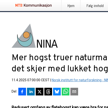
Hjem
Følg innhold
Mer hogst truer naturma
det skjer med lukket hog
11.4.2025 07:00:00 CEST
|
Norsk institutt for naturforskning - N
Del
Redusert omfang av flatehogst kan være bra for n