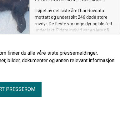
2.7.2026 13:39:55 CEST
|
Pressemelding
I løpet av det siste året har Rovdata
mottatt og undersøkt 246 døde store
rovdyr. De fleste var unge dyr og ble felt
under jakt. Eldste individ var en jerv på
minst 15 år.
rom finner du alle våre siste pressemeldinger,
er, bilder, dokumenter og annen relevant informasjon
RT PRESSEROM