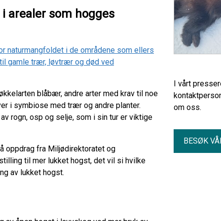
t i arealer som hogges
vt for naturmangfoldet i de områdene som ellers
til gamle trær, løvtrær og død ved
I vårt presse
kkelarten blåbær, andre arter med krav til noe
kontaktperson
er i symbiose med trær og andre planter.
om oss.
av rogn, osp og selje, som i sin tur er viktige
BESØK VÅ
å oppdrag fra Miljødirektoratet og
lling til mer lukket hogst, det vil si hvilke
ng av lukket hogst.