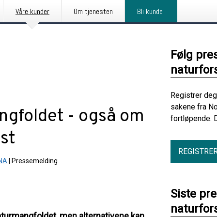
Våre kunder
Om tjenesten
Bli kunde
Følg pre
naturfor
Registrer deg
sakene fra No
ngfoldet - også om
fortløpende. 
st
REGISTRE
INA
|
Pressemelding
Siste pre
naturfor
aturmangfoldet, men alternativene kan