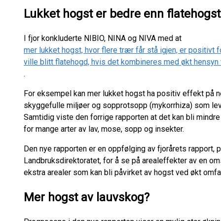
Lukket hogst er bedre enn flatehogs
I fjor konkluderte NIBIO, NINA og NIVA med at
mer lukket hogst, hvor flere trær får stå igjen, er positi
ville blitt flatehogd, hvis det kombineres med økt hensyn 
.
For eksempel kan mer lukket hogst ha positiv effekt på nø
skyggefulle miljøer og sopprotsopp (mykorrhiza) som lev
Samtidig viste den forrige rapporten at det kan bli mindre 
for mange arter av lav, mose, sopp og insekter.
Den nye rapporten er en oppfølging av fjorårets rapport, p
Landbruksdirektoratet, for å se på arealeffekter av en omsti
ekstra arealer som kan bli påvirket av hogst ved økt omfa
Mer hogst av lauvskog?