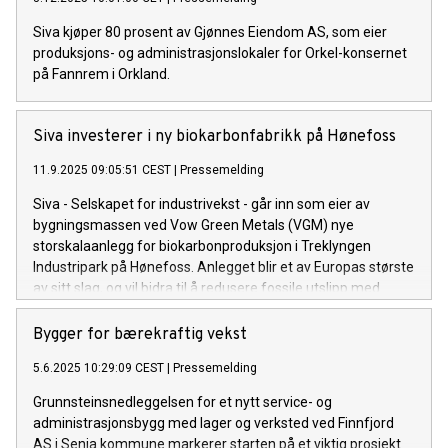
Siva kjøper 80 prosent av Gjønnes Eiendom AS, som eier
produksjons- og administrasjonslokaler for Orkel-konsernet
på Fannrem i Orkland.
Siva investerer i ny biokarbonfabrikk på Hønefoss
11.9.2025 09:05:51 CEST
|
Pressemelding
Siva - Selskapet for industrivekst - går inn som eier av
bygningsmassen ved Vow Green Metals (VGM) nye
storskalaanlegg for biokarbonproduksjon i Treklyngen
Industripark på Hønefoss. Anlegget blir et av Europas største
av sitt slag, og vil bidra til å redusere fossile utslipp med
opptil 100 000 tonn årlig.
Bygger for bærekraftig vekst
5.6.2025 10:29:09 CEST
|
Pressemelding
Grunnsteinsnedleggelsen for et nytt service- og
administrasjonsbygg med lager og verksted ved Finnfjord
AS i Senja kommune markerer starten på et viktig prosjekt