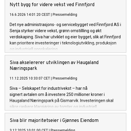
Nytt bygg for videre vekst ved Finnfjord
16.6.2026 14:01:20 CEST
|
Pressemelding
Det nye administrasjons- og servicebygget ved Finnfjord AS i
Senja styrker videre vekst, grønn omstillling og økt
verdiskaping. Siva har utviklet og eier bygget, slik at Finnfjord
kan prioritere investeringer i teknologiutvikling, produksjon
og industriell oppskalering.
Siva akselererer utviklingen av Haugaland
Næringspark
11.12.2025 10:33:07 CET
|
Pressemelding
Siva – Selskapet for industrivekst – har nå
signert avtalen om å investere 250 millioner kroner i
Haugaland Næringspark på Gismarvik. Investeringen skal
sikre raskere klargjøring av tomter og industriell
infrastruktur, og dermed senke terskelen for
nye, fremtidsrettede industrietableringer.
Siva blir majoritetseier i Gjønnes Eiendom
3.12.2025 10:01:00 CET
|
Pressemelding