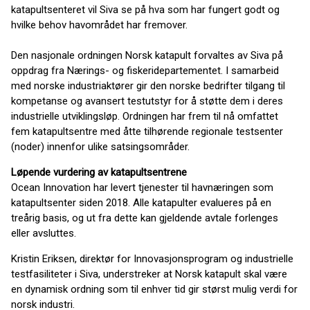
katapultsenteret vil Siva se på hva som har fungert godt og
hvilke behov havområdet har fremover.
Den nasjonale ordningen Norsk katapult forvaltes av Siva på
oppdrag fra Nærings- og fiskeridepartementet. I samarbeid
med norske industriaktører gir den norske bedrifter tilgang til
kompetanse og avansert testutstyr for å støtte dem i deres
industrielle utviklingsløp. Ordningen har frem til nå omfattet
fem katapultsentre med åtte tilhørende regionale testsenter
(noder) innenfor ulike satsingsområder.
Løpende vurdering av katapultsentrene
Ocean Innovation har levert tjenester til havnæringen som
katapultsenter siden 2018. Alle katapulter evalueres på en
treårig basis, og ut fra dette kan gjeldende avtale forlenges
eller avsluttes.
Kristin Eriksen, direktør for Innovasjonsprogram og industrielle
testfasiliteter i Siva, understreker at Norsk katapult skal være
en dynamisk ordning som til enhver tid gir størst mulig verdi for
norsk industri.