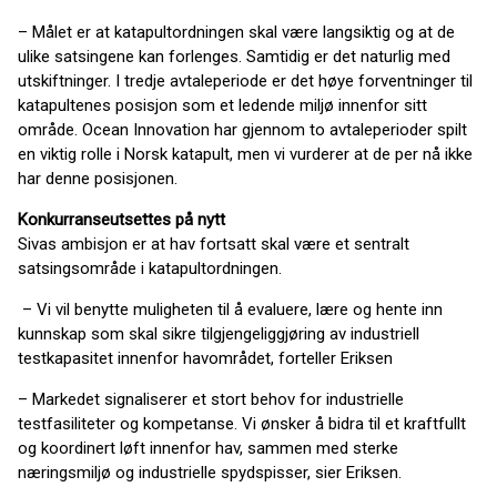
– Målet er at katapultordningen skal være langsiktig og at de
ulike satsingene kan forlenges. Samtidig er det naturlig med
utskiftninger. I tredje avtaleperiode er det høye forventninger til
katapultenes posisjon som et ledende miljø innenfor sitt
område. Ocean Innovation har gjennom to avtaleperioder spilt
en viktig rolle i Norsk katapult, men vi vurderer at de per nå ikke
har denne posisjonen.
Konkurranseutsettes på nytt
Sivas ambisjon er at hav fortsatt skal være et sentralt
satsingsområde i katapultordningen.
– Vi vil benytte muligheten til å evaluere, lære og hente inn
kunnskap som skal sikre tilgjengeliggjøring av industriell
testkapasitet innenfor havområdet, forteller Eriksen
– Markedet signaliserer et stort behov for industrielle
testfasiliteter og kompetanse. Vi ønsker å bidra til et kraftfullt
og koordinert løft innenfor hav, sammen med sterke
næringsmiljø og industrielle spydspisser, sier Eriksen.