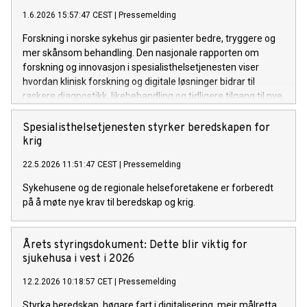
1.6.2026 15:57:47 CEST
|
Pressemelding
Forskning i norske sykehus gir pasienter bedre, tryggere og
mer skånsom behandling. Den nasjonale rapporten om
forskning og innovasjon i spesialisthelsetjenesten viser
hvordan klinisk forskning og digitale løsninger bidrar til
raskere diagnostikk, likebehandling og tidligere tilgang til nye
behandlingsmetoder.
Spesialisthelsetjenesten styrker beredskapen for
krig
22.5.2026 11:51:47 CEST
|
Pressemelding
Sykehusene og de regionale helseforetakene er forberedt
på å møte nye krav til beredskap og krig.
Årets styringsdokument: Dette blir viktig for
sjukehusa i vest i 2026
12.2.2026 10:18:57 CET
|
Pressemelding
Styrka beredskap, høgare fart i digitalisering, meir målretta