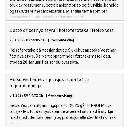
bruk av ressursane, betre pasientforløp og å utvikle, behalde
og rekruttere medarbeidarar. Det er alle tema som blir
viktige for sjukehusa på vestlandet i 2026.
Dette er dei nye styra i helseføretaka i Helse Vest
20.1.2026 09:59:05 CET
|
Pressemelding
Helseføretaka på Vestlandet og Sjukehusapoteka Vest har
fått nye styre. Dei vart oppnemnde i føretaksmøte i dag,
tysdag 20. januar. Her ser du oversikta.
Helse Vest heidrar prosjekt som løftar
legeutdanninga
9.1.2026 09:14:32 CET
|
Pressemelding
Helse Vest sin utdanningspris for 2025 går til PROFMED-
prosjektet, for det nyskapande arbeidet sitt med å styrkje
medisinstudentars læring og profesjonelle identitet i klinisk
praksis.