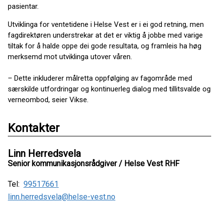
pasientar.
Utviklinga for ventetidene i Helse Vest er i ei god retning, men
fagdirektøren understrekar at det er viktig å jobbe med varige
tiltak for å halde oppe dei gode resultata, og framleis ha høg
merksemd mot utviklinga utover våren.
– Dette inkluderer målretta oppfølging av fagområde med
særskilde utfordringar og kontinuerleg dialog med tillitsvalde og
verneombod, seier Vikse.
Kontakter
Linn Herredsvela
Senior kommunikasjonsrådgiver / Helse Vest RHF
Tel:
99517661
linn.herredsvela@helse-vest.no