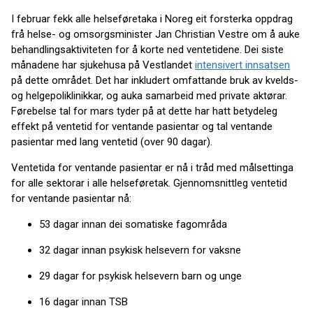
I februar fekk alle helseføretaka i Noreg eit forsterka oppdrag
frå helse- og omsorgsminister Jan Christian Vestre om å auke
behandlingsaktiviteten for å korte ned ventetidene. Dei siste
månadene har sjukehusa på Vestlandet
intensivert innsatsen
på dette området. Det har inkludert omfattande bruk av kvelds-
og helgepoliklinikkar, og auka samarbeid med private aktørar.
Førebelse tal for mars tyder på at dette har hatt betydeleg
effekt på ventetid for ventande pasientar og tal ventande
pasientar med lang ventetid (over 90 dagar).
Ventetida for ventande pasientar er nå i tråd med målsettinga
for alle sektorar i alle helseføretak. Gjennomsnittleg ventetid
for ventande pasientar nå:
53 dagar innan dei somatiske fagområda
32 dagar innan psykisk helsevern for vaksne
29 dagar for psykisk helsevern barn og unge
16 dagar innan TSB