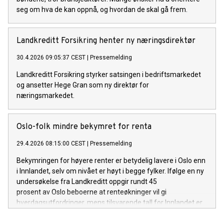
seg om hva de kan oppnå, og hvordan de skal gå frem.
Landkreditt Forsikring henter ny næringsdirektør
30.4.2026 09:05:37 CEST
|
Pressemelding
Landkreditt Forsikring styrker satsingen i bedriftsmarkedet
og ansetter Hege Gran som ny direktør for
næringsmarkedet.
Oslo-folk mindre bekymret for renta
29.4.2026 08:15:00 CEST
|
Pressemelding
Bekymringen for høyere renter er betydelig lavere i Oslo enn
i Innlandet, selv om nivået er høyt i begge fylker. Ifølge en ny
undersøkelse fra Landkreditt oppgir rundt 45
prosent av Oslo beboerne at renteøkninger vil gi
hverdagsutfordringer, mens tilsvarende tall for Innlandet er
60 prosent.