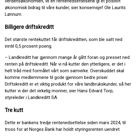
verdensøkonomien, vil en rentenedsettelsene gi et positivt
økonomisk bidrag til våre kunder, sier konsernsjef Ole Laurits
Lønnum.
Billigere driftskreditt
Det største rentekuttet får driftskreditten, som ble satt ned
inntil 0,5 prosent poeng.
– Landkreditt har gjennom mange år gått foran og presset ned
renten på driftskreditt. Når vi nå kutter den ytterligere, er det i
helt tråd med formålet vårt som samvirke. Overskuddet skal
komme medlemmene til gode gjennom bedre priser.
Driftskreditt er et viktig produkt for våre landbrukskunder, så her
kutter vi der det virkelig monner, sier Hans Edvard Torp,
styreleder i Landkreditt SA.
Tre kutt
Dette er bankens tredje rentenedsettelse siden mars 2024, til
tross for at Norges Bank har holdt styringsrenten uendret.