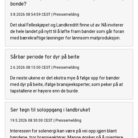
bonde?
3.8.2026 08:54:59 CEST
|
Pressemelding
Det skal Felleskjøpet og Landkreditt finne ut av. Nå inviterer
de hele landet på nytt til å løfte fram bønder som går foran
med bærekraftige løsninger for lønnsom matproduksjon.
Sårbar periode for dyr på beite
2.6.2026 08:15:00 CEST
|
Pressemelding
De neste ukene er det ekstra mye å følge opp for bønder
med dyr på beite, ifølge bransjeeksperter, som peker på at
tapstallene er høyere enn de burde.
Ser tegn til soloppgang i landbruket
19.5.2026 08:30:00 CEST
|
Pressemelding
Interessen for solenergi kan være på vei opp igjen blant
bøndene, tror bransjeaktører. Mange ønsker nå å orientere