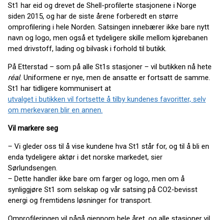
St1 har eid og drevet de Shell-profilerte stasjonene i Norge
siden 2015, og har de siste årene forberedt en større
omprofilering i hele Norden. Satsingen innebærer ikke bare nytt
navn og logo, men også et tydeligere skille mellom kjørebanen
med drivstoff, lading og bilvask i forhold til butikk.
På Etterstad – som på alle St1s stasjoner – vil butikken nå hete
réal
. Uniformene er nye, men de ansatte er fortsatt de samme.
St1 har tidligere kommunisert at
utvalget i butikken vil fortsette å tilby kundenes favoritter, selv
om merkevaren blir en annen.
Vil markere seg
– Vi gleder oss til å vise kundene hva St1 står for, og til å bli en
enda tydeligere aktør i det norske markedet, sier
Sørlundsengen.
– Dette handler ikke bare om farger og logo, men om å
synliggjøre St1 som selskap og vår satsing på CO2-bevisst
energi og fremtidens løsninger for transport.
Omprofileringen vil pågå gjennom hele året, og alle stasjoner vil