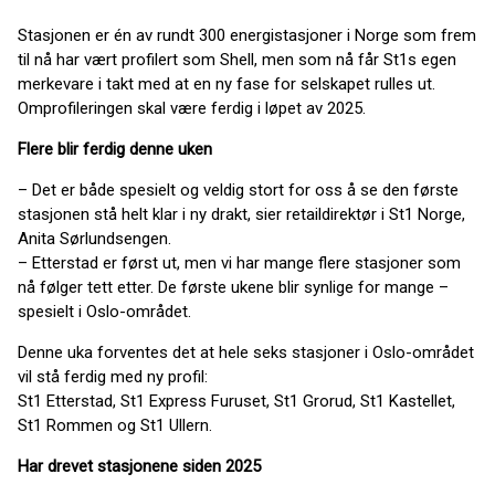
Stasjonen er én av rundt 300 energistasjoner i Norge som frem
til nå har vært profilert som Shell, men som nå får St1s egen
merkevare i takt med at en ny fase for selskapet rulles ut.
Omprofileringen skal være ferdig i løpet av 2025.
Flere blir ferdig denne uken
– Det er både spesielt og veldig stort for oss å se den første
stasjonen stå helt klar i ny drakt, sier retaildirektør i St1 Norge,
Anita Sørlundsengen.
– Etterstad er først ut, men vi har mange flere stasjoner som
nå følger tett etter. De første ukene blir synlige for mange –
spesielt i Oslo-området.
Denne uka forventes det at hele seks stasjoner i Oslo-området
vil stå ferdig med ny profil:
St1 Etterstad, St1 Express Furuset, St1 Grorud, St1 Kastellet,
St1 Rommen og St1 Ullern.
Har drevet stasjonene siden 2025