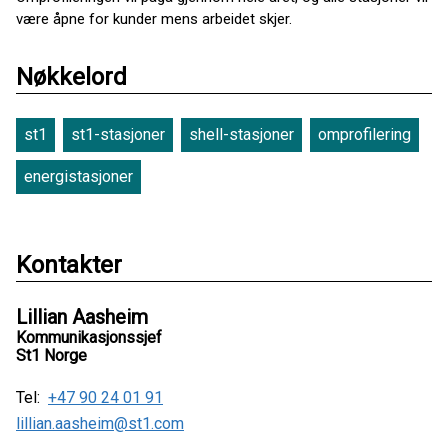
være åpne for kunder mens arbeidet skjer.
Nøkkelord
st1
st1-stasjoner
shell-stasjoner
omprofilering
energistasjoner
Kontakter
Lillian Aasheim
Kommunikasjonssjef
St1 Norge
Tel:
+47 90 24 01 91
lillian.aasheim@st1.com