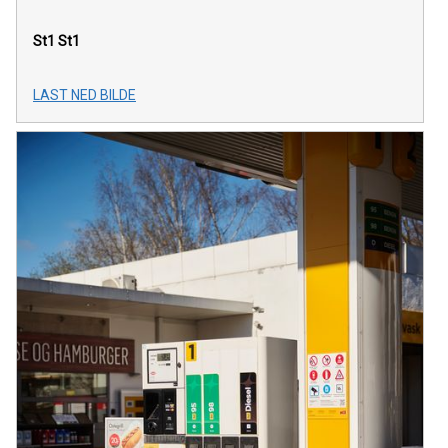
St1
St1
LAST NED BILDE