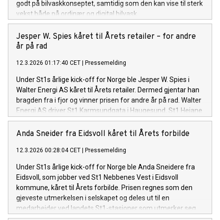
godt på bilvaskkonseptet, samtidig som den kan vise til sterk
vekst både på ordinær og digital bilvask.
Jesper W. Spies kåret til Årets retailer – for andre
år på rad
12.3.2026 01:17:40 CET
|
Pressemelding
Under St1s årlige kick-off for Norge ble Jesper W. Spies i
Walter Energi AS kåret til Årets retailer. Dermed gjentar han
bragden fra i fjor og vinner prisen for andre år på rad. Walter
Energi AS driver St1 Karmsundgata i Haugesund, St1 Heiane
på Stord og St1 Karmøy i Kopervik.
Anda Sneider fra Eidsvoll kåret til Årets forbilde
12.3.2026 00:28:04 CET
|
Pressemelding
Under St1s årlige kick-off for Norge ble Anda Sneidere fra
Eidsvoll, som jobber ved St1 Nebbenes Vest i Eidsvoll
kommune, kåret til Årets forbilde. Prisen regnes som den
gjeveste utmerkelsen i selskapet og deles ut til en
medarbeider ved landets St1-stasjoner som utmerker seg
som en foregangsperson og et tydelig forbilde for kolleger.