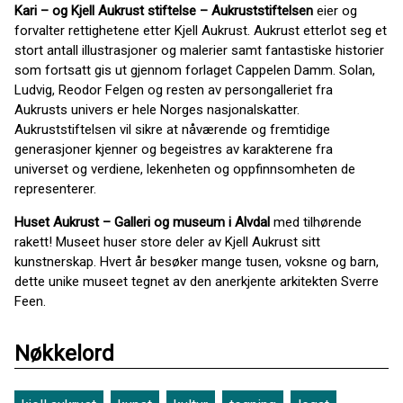
Kari – og Kjell Aukrust stiftelse – Aukruststiftelsen
eier og
forvalter rettighetene etter Kjell Aukrust. Aukrust etterlot seg et
stort antall illustrasjoner og malerier samt fantastiske historier
som fortsatt gis ut gjennom forlaget Cappelen Damm. Solan,
Ludvig, Reodor Felgen og resten av persongalleriet fra
Aukrusts univers er hele Norges nasjonalskatter.
Aukruststiftelsen vil sikre at nåværende og fremtidige
generasjoner kjenner og begeistres av karakterene fra
universet og verdiene, lekenheten og oppfinnsomheten de
representerer.
Huset Aukrust – Galleri og museum i Alvdal
med tilhørende
rakett! Museet huser store deler av Kjell Aukrust sitt
kunstnerskap. Hvert år besøker mange tusen, voksne og barn,
dette unike museet tegnet av den anerkjente arkitekten Sverre
Feen.
Nøkkelord