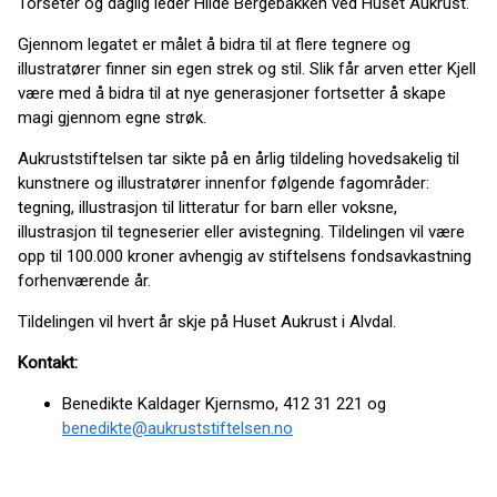
Torseter og daglig leder Hilde Bergebakken ved Huset Aukrust.
Gjennom legatet er målet å bidra til at flere tegnere og
illustratører finner sin egen strek og stil. Slik får arven etter Kjell
være med å bidra til at nye generasjoner fortsetter å skape
magi gjennom egne strøk.
Aukruststiftelsen tar sikte på en årlig tildeling hovedsakelig til
kunstnere og illustratører innenfor følgende fagområder:
tegning, illustrasjon til litteratur for barn eller voksne,
illustrasjon til tegneserier eller avistegning. Tildelingen vil være
opp til 100.000 kroner avhengig av stiftelsens fondsavkastning
forhenværende år.
Tildelingen vil hvert år skje på Huset Aukrust i Alvdal.
Kontakt:
Benedikte Kaldager Kjernsmo, 412 31 221 og
benedikte@aukruststiftelsen.no