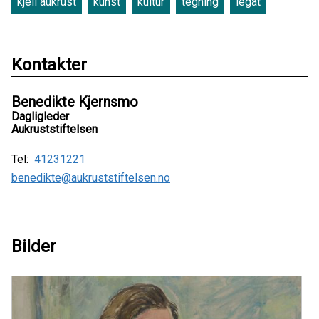
kjell aukrust
kunst
kultur
tegning
legat
Kontakter
Benedikte Kjernsmo
Dagligleder
Aukruststiftelsen
Tel:
41231221
benedikte@aukruststiftelsen.no
Bilder