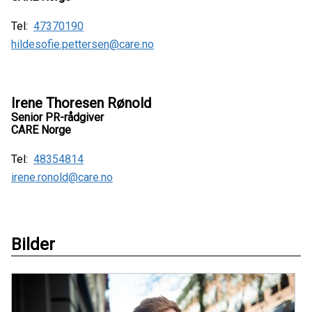
Tel:
47370190
hildesofie.pettersen@care.no
Irene Thoresen Rønold
Senior PR-rådgiver
CARE Norge
Tel:
48354814
irene.ronold@care.no
Bilder