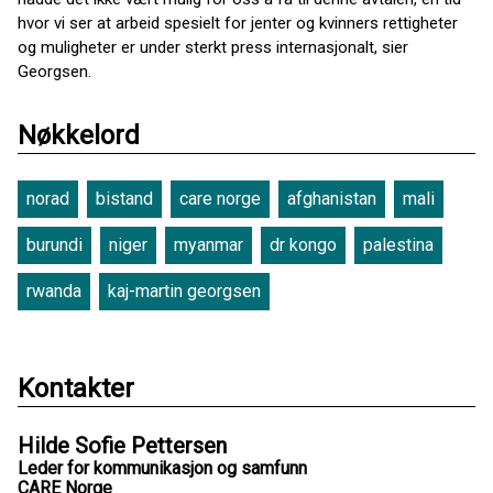
hvor vi ser at arbeid spesielt for jenter og kvinners rettigheter
og muligheter er under sterkt press internasjonalt, sier
Georgsen.
Nøkkelord
norad
bistand
care norge
afghanistan
mali
burundi
niger
myanmar
dr kongo
palestina
rwanda
kaj-martin georgsen
Kontakter
Hilde Sofie Pettersen
Leder for kommunikasjon og samfunn
CARE Norge