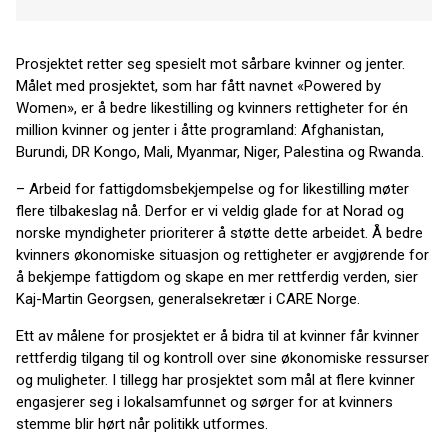
Prosjektet retter seg spesielt mot sårbare kvinner og jenter.
Målet med prosjektet, som har fått navnet «Powered by
Women», er å bedre likestilling og kvinners rettigheter for én
million kvinner og jenter i åtte programland: Afghanistan,
Burundi, DR Kongo, Mali, Myanmar, Niger, Palestina og Rwanda.
– Arbeid for fattigdomsbekjempelse og for likestilling møter
flere tilbakeslag nå. Derfor er vi veldig glade for at Norad og
norske myndigheter prioriterer å støtte dette arbeidet. Å bedre
kvinners økonomiske situasjon og rettigheter er avgjørende for
å bekjempe fattigdom og skape en mer rettferdig verden, sier
Kaj-Martin Georgsen, generalsekretær i CARE Norge.
Ett av målene for prosjektet er å bidra til at kvinner får kvinner
rettferdig tilgang til og kontroll over sine økonomiske ressurser
og muligheter. I tillegg har prosjektet som mål at flere kvinner
engasjerer seg i lokalsamfunnet og sørger for at kvinners
stemme blir hørt når politikk utformes.