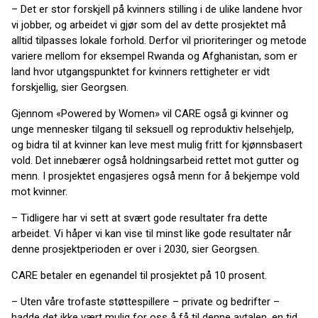
– Det er stor forskjell på kvinners stilling i de ulike landene hvor
vi jobber, og arbeidet vi gjør som del av dette prosjektet må
alltid tilpasses lokale forhold. Derfor vil prioriteringer og metode
variere mellom for eksempel Rwanda og Afghanistan, som er
land hvor utgangspunktet for kvinners rettigheter er vidt
forskjellig, sier Georgsen.
Gjennom «Powered by Women» vil CARE også gi kvinner og
unge mennesker tilgang til seksuell og reproduktiv helsehjelp,
og bidra til at kvinner kan leve mest mulig fritt for kjønnsbasert
vold. Det innebærer også holdningsarbeid rettet mot gutter og
menn. I prosjektet engasjeres også menn for å bekjempe vold
mot kvinner.
– Tidligere har vi sett at svært gode resultater fra dette
arbeidet. Vi håper vi kan vise til minst like gode resultater når
denne prosjektperioden er over i 2030, sier Georgsen.
CARE betaler en egenandel til prosjektet på 10 prosent.
– Uten våre trofaste støttespillere – private og bedrifter –
hadde det ikke vært mulig for oss å få til denne avtalen, en tid