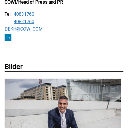
COWI/Head of Press and PR
Tel:
40831760
40831760
DEKH@COWI.COM
Bilder