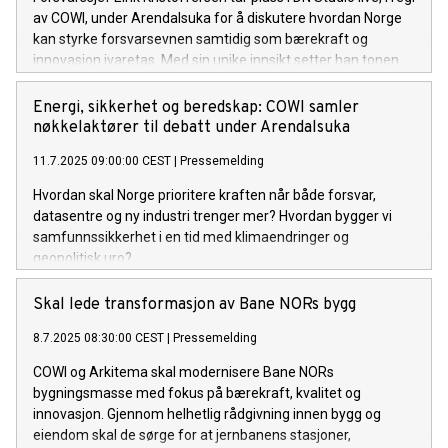
av COWI, under Arendalsuka for å diskutere hvordan Norge
kan styrke forsvarsevnen samtidig som bærekraft og
innovasjon ivaretas. Med sin unike innsikt setter han tonen
for en viktig samtale om fremtidens samfunnssikkerhet.
Energi, sikkerhet og beredskap: COWI samler
nøkkelaktører til debatt under Arendalsuka
11.7.2025 09:00:00 CEST
|
Pressemelding
Hvordan skal Norge prioritere kraften når både forsvar,
datasentre og ny industri trenger mer? Hvordan bygger vi
samfunnssikkerhet i en tid med klimaendringer og
geopolitisk uro?
Skal lede transformasjon av Bane NORs bygg
8.7.2025 08:30:00 CEST
|
Pressemelding
COWI og Arkitema skal modernisere Bane NORs
bygningsmasse med fokus på bærekraft, kvalitet og
innovasjon. Gjennom helhetlig rådgivning innen bygg og
eiendom skal de sørge for at jernbanens stasjoner,