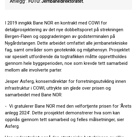
Anlegg".
FOTO: Jernbanedirektoratet.
I 2019 inngikk Bane NOR en kontrakt med COWI for
detaljprosjektering av det nye dobbeltsporet på strekningen
Bergen-Fløen og oppgraderingen av godsterminalen på
Nygårdstangen. Dette arbeidet omfattet alle jernbanetekniske
fag, samt områder som geoteknikk og miljøhensyn. Prosjektet
var spesielt utfordrende da togtrafikken måtte opprettholdes
gjennom hele byggeperioden, noe som krevde tett samarbeid
mellom alle involverte parter.​
Jesper Asferg, konserndirektør for forretningsutvikling innen
infrastruktur i COWI, uttrykte sin glede over prisen og
samarbeidet med Bane NOR:​
- Vi gratulerer Bane NOR med den velfortjente prisen for 'Årets
anlegg 2024'. Dette prosjektet demonstrerer hva som kan
oppnås gjennom tett samarbeid og felles målsetninger, sier
Asferg.