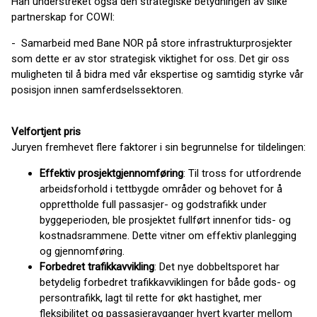
Han understreket også den strategiske betydningen av slike
partnerskap for COWI:​
- Samarbeid med Bane NOR på store infrastrukturprosjekter
som dette er av stor strategisk viktighet for oss. Det gir oss
muligheten til å bidra med vår ekspertise og samtidig styrke vår
posisjon innen samferdselssektoren.
Velfortjent pris
Juryen fremhevet flere faktorer i sin begrunnelse for tildelingen:​
Effektiv prosjektgjennomføring
: Til tross for utfordrende
arbeidsforhold i tettbygde områder og behovet for å
opprettholde full passasjer- og godstrafikk under
byggeperioden, ble prosjektet fullført innenfor tids- og
kostnadsrammene. Dette vitner om effektiv planlegging
og gjennomføring.
Forbedret trafikkavvikling
: Det nye dobbeltsporet har
betydelig forbedret trafikkavviklingen for både gods- og
persontrafikk, lagt til rette for økt hastighet, mer
fleksibilitet og passasjeravganger hvert kvarter mellom