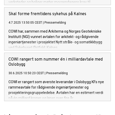
verksteder og boliger møter morgendagens krav til
funksjonalitet, klima og miljø.
Skal forme fremtidens sykehus på Kalnes
4.7.2025 13:50:05 CEST
|
Pressemelding
COWI har, sammen med Arkitema og Norges Geotekniske
Institutt (NGI) vunnet avtalen for arkitekt- og rådgivende
ingeniørtjenester i prosjektet Nytt stråle- og somatikkbygg
ved Sykehuset Østfold, Kalnes.
COWI rangert som nummer én i milliardavtale med
Oslobygg
30.6.2025 10:50:23 CEST
|
Pressemelding
COWI er rangert som øverste leverandør i Oslobygg KFs nye
rammeavtale for rådgivende ingeniørtjenester og
prosjekteringsgruppeledelse. Avtalen har en estimert verdi
på én milliard kroner og løper over fire år.