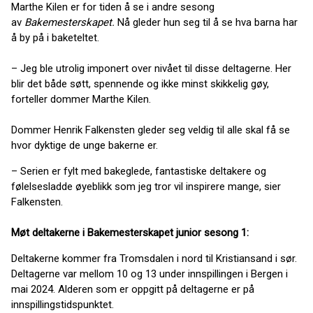
Marthe Kilen er for tiden å se i andre sesong
av
Bakemesterskapet.
Nå gleder hun seg til å se hva barna har
å by på i baketeltet.
– Jeg ble utrolig imponert over nivået til disse deltagerne. Her
blir det både søtt, spennende og ikke minst skikkelig gøy,
forteller dommer Marthe Kilen.
Dommer Henrik Falkensten gleder seg veldig til alle skal få se
hvor dyktige de unge bakerne er.
– Serien er fylt med bakeglede, fantastiske deltakere og
følelsesladde øyeblikk som jeg tror vil inspirere mange, sier
Falkensten.
Møt deltakerne i Bakemesterskapet junior sesong 1:
Deltakerne kommer fra Tromsdalen i nord til Kristiansand i sør.
Deltagerne var mellom 10 og 13 under innspillingen i Bergen i
mai 2024. Alderen som er oppgitt på deltagerne er på
innspillingstidspunktet.