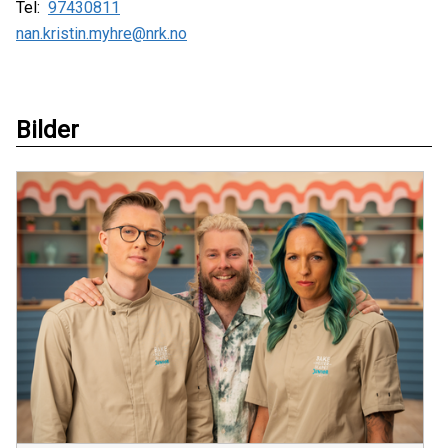
Tel:
97430811
nan.kristin.myhre@nrk.no
Bilder