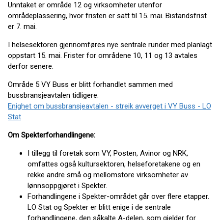
Unntaket er område 12 og virksomheter utenfor
områdeplassering, hvor fristen er satt til 15. mai. Bistandsfrist
er 7. mai.
I helsesektoren gjennomføres nye sentrale runder med planlagt
oppstart 15. mai. Frister for områdene 10, 11 og 13 avtales
derfor senere.
Område 5 VY Buss er blitt forhandlet sammen med
bussbransjeavtalen tidligere.
Enighet om bussbransjeavtalen - streik avverget i VY Buss - LO
Stat
Om Spekterforhandlingene:
I tillegg til foretak som VY, Posten, Avinor og NRK,
omfattes også kultursektoren, helseforetakene og en
rekke andre små og mellomstore virksomheter av
lønnsoppgjøret i Spekter.
Forhandlingene i Spekter-området går over flere etapper.
LO Stat og Spekter er blitt enige i de sentrale
forhandlingene, den såkalte A-delen, som gjelder for