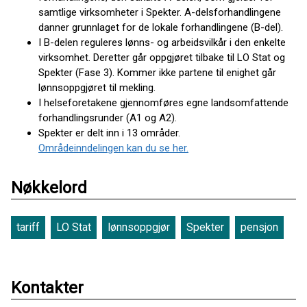
samtlige virksomheter i Spekter. A-delsforhandlingene
danner grunnlaget for de lokale forhandlingene (B-del).
I B-delen reguleres lønns- og arbeidsvilkår i den enkelte
virksomhet. Deretter går oppgjøret tilbake til LO Stat og
Spekter (Fase 3). Kommer ikke partene til enighet går
lønnsoppgjøret til mekling.
I helseforetakene gjennomføres egne landsomfattende
forhandlingsrunder (A1 og A2).
Spekter er delt inn i 13 områder.
Områdeinndelingen kan du se her.
Nøkkelord
tariff
LO Stat
lønnsoppgjør
Spekter
pensjon
Kontakter