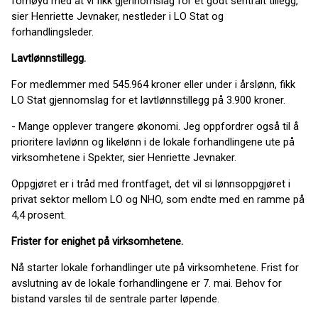
fornøyd med at vi fikk gjennomslag for et godt sentralt tillegg,
sier Henriette Jevnaker, nestleder i LO Stat og
forhandlingsleder.
Lavtlønnstillegg.
For medlemmer med 545.964 kroner eller under i årslønn, fikk
LO Stat gjennomslag for et lavtlønnstillegg på 3.900 kroner.
- Mange opplever trangere økonomi. Jeg oppfordrer også til å
prioritere lavlønn og likelønn i de lokale forhandlingene ute på
virksomhetene i Spekter, sier Henriette Jevnaker.
Oppgjøret er i tråd med frontfaget, det vil si lønnsoppgjøret i
privat sektor mellom LO og NHO, som endte med en ramme på
4,4 prosent.
Frister for enighet på virksomhetene.
Nå starter lokale forhandlinger ute på virksomhetene. Frist for
avslutning av de lokale forhandlingene er 7. mai. Behov for
bistand varsles til de sentrale parter løpende.