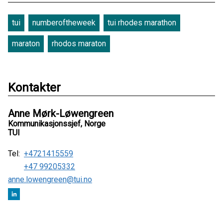
tui
numberoftheweek
tui rhodes marathon
maraton
rhodos maraton
Kontakter
Anne Mørk-Løwengreen
Kommunikasjonssjef, Norge
TUI
Tel:
+4721415559
+47 99205332
anne.lowengreen@tui.no