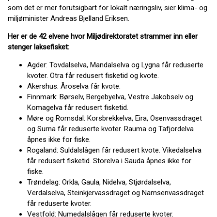
som det er mer forutsigbart for lokalt næringsliv, sier klima- og
miljøminister Andreas Bjelland Eriksen.
Her er de 42 elvene hvor Miljødirektoratet strammer inn eller
stenger laksefisket:
Agder: Tovdalselva, Mandalselva og Lygna får reduserte
kvoter. Otra får redusert fisketid og kvote.
Akershus: Åroselva får kvote.
Finnmark: Børselv, Bergebyelva, Vestre Jakobselv og
Komagelva får redusert fisketid.
Møre og Romsdal: Korsbrekkelva, Eira, Osenvassdraget
og Surna får reduserte kvoter. Rauma og Tafjordelva
åpnes ikke for fiske.
Rogaland: Suldalslågen får redusert kvote. Vikedalselva
får redusert fisketid. Storelva i Sauda åpnes ikke for
fiske.
Trøndelag: Orkla, Gaula, Nidelva, Stjørdalselva,
Verdalselva, Steinkjervassdraget og Namsenvassdraget
får reduserte kvoter.
Vestfold: Numedalslågen får reduserte kvoter.