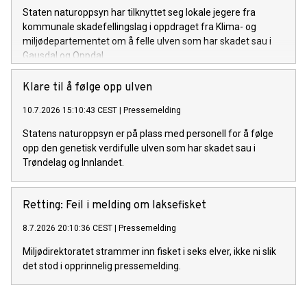
Staten naturoppsyn har tilknyttet seg lokale jegere fra
kommunale skadefellingslag i oppdraget fra Klima- og
miljødepartementet om å felle ulven som har skadet sau i
Gausdal og Oppdal.
Klare til å følge opp ulven
10.7.2026 15:10:43 CEST
|
Pressemelding
Statens naturoppsyn er på plass med personell for å følge
opp den genetisk verdifulle ulven som har skadet sau i
Trøndelag og Innlandet.
Retting: Feil i melding om laksefisket
8.7.2026 20:10:36 CEST
|
Pressemelding
Miljødirektoratet strammer inn fisket i seks elver, ikke ni slik
det stod i opprinnelig pressemelding.