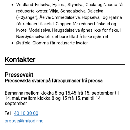
Vestland: Eidselva, Hjalma, Stynelva, Gaula og Nausta får
reduserte kvoter. Vikja, Songdalselva, Daleelva
(Høyanger), Åelva/Ommedalselva, Hopselva, og Hjalma
får redusert fisketid. Gloppen får redusert fisketid og
kvote. Modalselva, Haugsdalselva åpnes ikke for fiske. I
Nærøydalselva blir det bare tillatt å fiske sjøørret.
Østfold: Glomma får reduserte kvoter.
Kontakter
Pressevakt
Pressevakta svarer på førespurnader frå pressa
Bemanna mellom klokka 8 og 15.45 frå 15. september til
14. mai, mellom klokka 8 og 15 frå 15. mai til 14.
september.
Tel:
40 10 38 00
presse@miljodir.no