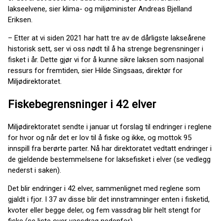
lakseelvene, sier klima- og miljøminister Andreas Bjelland
Eriksen.
– Etter at vi siden 2021 har hatt tre av de dårligste lakseårene
historisk sett, ser vi oss nødt til å ha strenge begrensninger i
fisket i år. Dette gjør vi for å kunne sikre laksen som nasjonal
ressurs for fremtiden, sier Hilde Singsaas, direktør for
Miljødirektoratet.
Fiskebegrensninger i 42 elver
Miljødirektoratet sendte i januar ut forslag til endringer i reglene
for hvor og når det er lov til å fiske og ikke, og mottok 95
innspill fra berørte parter. Nå har direktoratet vedtatt endringer i
de gjeldende bestemmelsene for laksefisket i elver (se vedlegg
nederst i saken).
Det blir endringer i 42 elver, sammenlignet med reglene som
gjaldt i fjor. I 37 av disse blir det innstramninger enten i fisketid,
kvoter eller begge deler, og fem vassdrag blir helt stengt for