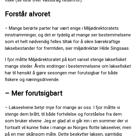
fiske (se liste over vassdrag nedenfor).
Forstår alvoret
– Mange berørte parter har vært enige i Miljødirektoratets
innstramminger, og det er tydelig at mange ser bestemmelsene
som et helt nødvendig felles tiltak for å sikre bærekraftige
laksebestander for fremtiden, sier miljødirektør Hilde Singsaas.
I fjor måtte Miljødirektoratet på kort varsel stenge laksefisket
mange steder. Årets endringer i bestemmelsene om laksefisket
har til hensikt å gjøre sesongen mer forutsigbar for både
fiskere og næringsdrivende.
– Mer forutsigbart
– Lakseelvene betyr mye for mange av oss. I fjor måtte vi
stenge dem brått, til både fortvilelse og forståelse fra dem
som bruker elvene. Jeg er glad at vi går inn i en sommer der vi
fortsatt vil kunne fiske i mange av Norges flotte lakseelver, men
på en mer skånsom måte. Dette beskytter laksen, samtidig