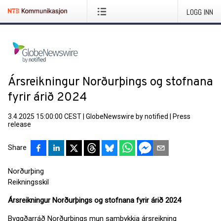
LOGG INN
Ársreikningur Norðurþings og stofnana
fyrir árið 2024
3.4.2025 15:00:00 CEST
|
GlobeNewswire by notified
|
Press
release
Share
Norðurþing
Reikningsskil
Ársreikningur Norðurþings og stofnana fyrir árið 2024
Byggðarráð Norðurþings mun samþykkja ársreikning