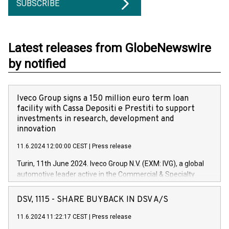
SUBSCRIBE
Latest releases from GlobeNewswire
by notified
Iveco Group signs a 150 million euro term loan
facility with Cassa Depositi e Prestiti to support
investments in research, development and
innovation
11.6.2024 12:00:00 CEST
|
Press release
Turin, 11th June 2024. Iveco Group N.V. (EXM: IVG), a global
automotive leader active in the Commercial & Specialty
Vehicles, Powertrain and related Financial Services arenas,
has successfully signed a term loan facility of 150 million
DSV, 1115 - SHARE BUYBACK IN DSV A/S
euros with Cassa Depositi e Prestiti (CDP), for the creation of
new projects in Italy dedicated to research, development and
11.6.2024 11:22:17 CEST
|
Press release
innovation. In detail, through the resources made available