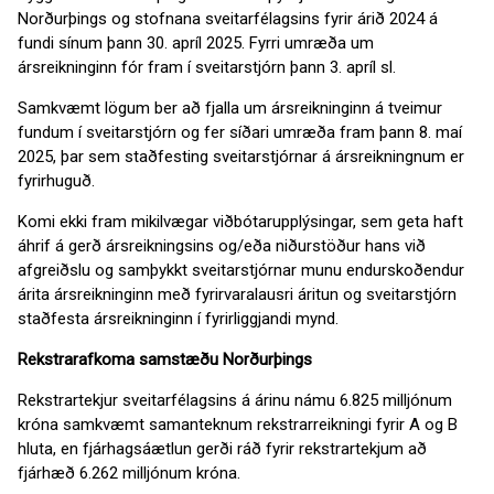
Norðurþings og stofnana sveitarfélagsins fyrir árið 2024 á
fundi sínum þann 30. apríl 2025. Fyrri umræða um
ársreikninginn fór fram í sveitarstjórn þann 3. apríl sl.
Samkvæmt lögum ber að fjalla um ársreikninginn á tveimur
fundum í sveitarstjórn og fer síðari umræða fram þann 8. maí
2025, þar sem staðfesting sveitarstjórnar á ársreikningnum er
fyrirhuguð.
Komi ekki fram mikilvægar viðbótarupplýsingar, sem geta haft
áhrif á gerð ársreikningsins og/eða niðurstöður hans við
afgreiðslu og samþykkt sveitarstjórnar munu endurskoðendur
árita ársreikninginn með fyrirvaralausri áritun og sveitarstjórn
staðfesta ársreikninginn í fyrirliggjandi mynd.
Rekstrarafkoma samstæðu Norðurþings
Rekstrartekjur sveitarfélagsins á árinu námu 6.825 milljónum
króna samkvæmt samanteknum rekstrarreikningi fyrir A og B
hluta, en fjárhagsáætlun gerði ráð fyrir rekstrartekjum að
fjárhæð 6.262 milljónum króna.