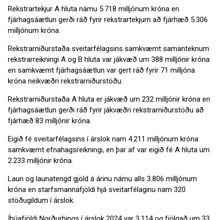
Rekstrartekjur A hluta námu 5.718 milljónum króna en
fjárhagsáætlun gerði ráð fyrir rekstrartekjum að fjárhæð 5.306
milljónum króna.
Rekstrarniðurstaða sveitarfélagsins samkvæmt samanteknum
rekstrarreikningi A og B hluta var jákvæð um 388 milljónir króna
en samkvæmt fjárhagsáætlun var gert ráð fyrir 71 milljóna
króna neikvæðri rekstrarniðurstöðu.
Rekstrarniðurstaða A hluta er jákvæð um 232 milljónir króna en
fjárhagsáætlun gerði ráð fyrir jákvæðri rekstrarniðurstöðu að
fjárhæð 83 milljónir króna.
Eigið fé sveitarfélagsins í árslok nam 4.211 milljónum króna
samkvæmt efnahagsreikningi, en þar af var eigið fé A hluta um
2.233 milljónir króna.
Laun og launatengd gjöld á árinu námu alls 3.806 milljónum
króna en starfsmannafjöldi hjá sveitarfélaginu nam 320
stöðugildum í árslok.
Íbúafjöldi Norðurþings í árslok 2024 var 3.114 og fjölgað um 33