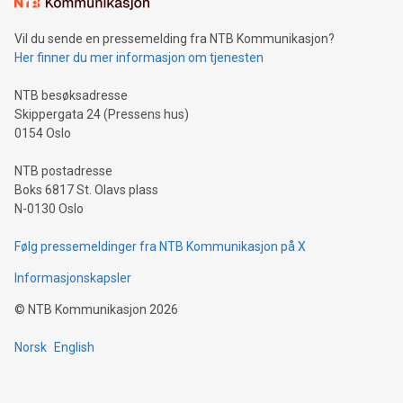
mining.Sound Money: Discover how tamper-proof currency
can enhance stability.Efficient Payment Rails: See how fast,
neutral payment systems support humanitarian
Vil du sende en pressemelding fra NTB Kommunikasjon?
projects.Carbon Footprint: Compare Bitcoin's environmental
Her finner du mer informasjon om tjenesten
impact with traditional banking. "We're excited to host this
event and dive into the critical topics of Bitcoin
NTB besøksadresse
Skippergata 24 (Pressens hus)
0154 Oslo
NTB postadresse
Boks 6817 St. Olavs plass
N-0130 Oslo
Følg pressemeldinger fra NTB Kommunikasjon på X
Informasjonskapsler
©
NTB Kommunikasjon
2026
Norsk
English