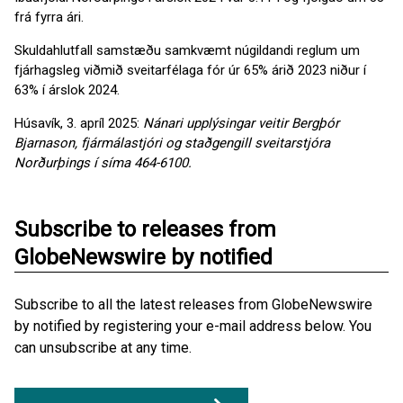
frá fyrra ári.
Skuldahlutfall samstæðu samkvæmt núgildandi reglum um
fjárhagsleg viðmið sveitarfélaga fór úr 65% árið 2023 niður í
63% í árslok 2024.
Húsavík, 3. apríl 2025:
Nánari upplýsingar veitir Bergþór
Bjarnason, fjármálastjóri og staðgengill sveitarstjóra
Norðurþings í síma 464-6100.
Subscribe to releases from
GlobeNewswire by notified
Subscribe to all the latest releases from GlobeNewswire
by notified by registering your e-mail address below. You
can unsubscribe at any time.