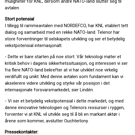
muligheter for KNL, dersom andre NATO-land slutter seg til
avtalen.
Stort potensial
I tillegg til rammeavtalen med NORDEFCO, har KNL etablert tett
dialog og samarbeid med en rekke NATO-land. Telenor har
store forventninger til selskapets utvikling og ser et betydelig
vekstpotensial internasjonalt.
- Dette er bare starten på noe stort. Vår teknologi møter et
kritisk behov i dagens sikkerhetssituasjon, og interessen vi ser
fra flere NATO-land bekrefter at vi har utviklet noe virkelig
verdifullt og unikt. Med denne avtalen som fundament kan vi
akselerere videre utvikling og styrke vår posisjon i det
internasjonale forsvarsmarkedet, sier Lindén.
- Vi ser et betydelig vekstpotensial i dette markedet, og med
denne innovative teknologien og Telenors ressurser i ryggen,
forventer vi at KNL vil utvikle seg til å bli en markant aktør i
årene som kommer, avslutter Ouchterlony.
Pressekontakter: