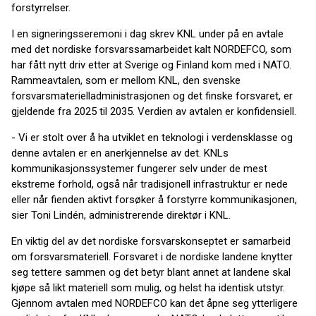
forstyrrelser.
I en signeringsseremoni i dag skrev KNL under på en avtale
med det nordiske forsvarssamarbeidet kalt NORDEFCO, som
har fått nytt driv etter at Sverige og Finland kom med i NATO.
Rammeavtalen, som er mellom KNL, den svenske
forsvarsmaterielladministrasjonen og det finske forsvaret, er
gjeldende fra 2025 til 2035. Verdien av avtalen er konfidensiell.
- Vi er stolt over å ha utviklet en teknologi i verdensklasse og
denne avtalen er en anerkjennelse av det. KNLs
kommunikasjonssystemer fungerer selv under de mest
ekstreme forhold, også når tradisjonell infrastruktur er nede
eller når fienden aktivt forsøker å forstyrre kommunikasjonen,
sier Toni Lindén, administrerende direktør i KNL.
En viktig del av det nordiske forsvarskonseptet er samarbeid
om forsvarsmateriell. Forsvaret i de nordiske landene knytter
seg tettere sammen og det betyr blant annet at landene skal
kjøpe så likt materiell som mulig, og helst ha identisk utstyr.
Gjennom avtalen med NORDEFCO kan det åpne seg ytterligere