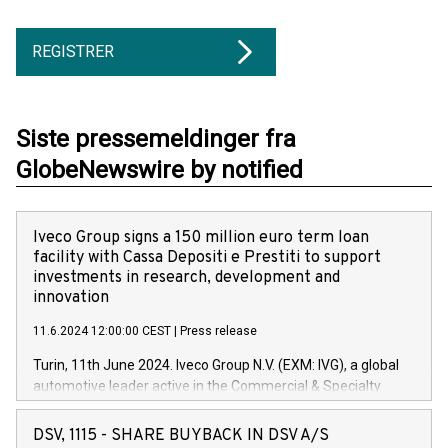
REGISTRER
Siste pressemeldinger fra
GlobeNewswire by notified
Iveco Group signs a 150 million euro term loan
facility with Cassa Depositi e Prestiti to support
investments in research, development and
innovation
11.6.2024 12:00:00 CEST
|
Press release
Turin, 11th June 2024. Iveco Group N.V. (EXM: IVG), a global
automotive leader active in the Commercial & Specialty
Vehicles, Powertrain and related Financial Services arenas,
has successfully signed a term loan facility of 150 million
DSV, 1115 - SHARE BUYBACK IN DSV A/S