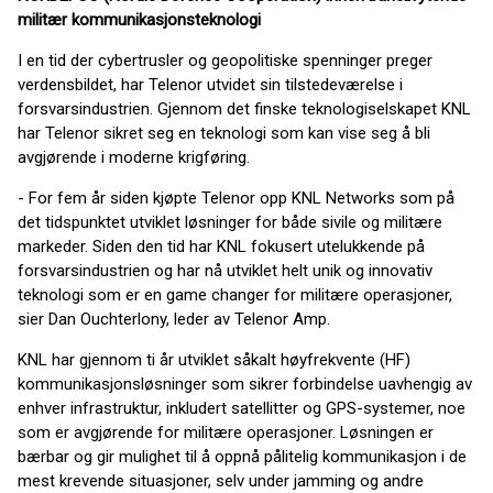
militær kommunikasjonsteknologi
I en tid der cybertrusler og geopolitiske spenninger preger
verdensbildet, har Telenor utvidet sin tilstedeværelse i
forsvarsindustrien. Gjennom det finske teknologiselskapet KNL
har Telenor sikret seg en teknologi som kan vise seg å bli
avgjørende i moderne krigføring.
- For fem år siden kjøpte Telenor opp KNL Networks som på
det tidspunktet utviklet løsninger for både sivile og militære
markeder. Siden den tid har KNL fokusert utelukkende på
forsvarsindustrien og har nå utviklet helt unik og innovativ
teknologi som er en game changer for militære operasjoner,
sier Dan Ouchterlony, leder av Telenor Amp.
KNL har gjennom ti år utviklet såkalt høyfrekvente (HF)
kommunikasjonsløsninger som sikrer forbindelse uavhengig av
enhver infrastruktur, inkludert satellitter og GPS-systemer, noe
som er avgjørende for militære operasjoner. Løsningen er
bærbar og gir mulighet til å oppnå pålitelig kommunikasjon i de
mest krevende situasjoner, selv under jamming og andre