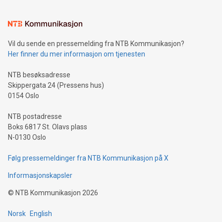
interacts with energy markets.Sustainable Innovations:
Learn about our efforts to promote sustainability in Bitcoin
mining.Sound Money: Discover how tamper-proof currency
can enhance stability.Efficient Payment Rails: See how fast,
neutral payment systems support humanitarian
Vil du sende en pressemelding fra NTB Kommunikasjon?
projects.Carbon Footprint: Compare Bitcoin's environmental
Her finner du mer informasjon om tjenesten
impact with traditional banking. "We're excited to host this
event and dive into the critical topics of Bitcoin
NTB besøksadresse
Skippergata 24 (Pressens hus)
0154 Oslo
NTB postadresse
Boks 6817 St. Olavs plass
N-0130 Oslo
Følg pressemeldinger fra NTB Kommunikasjon på X
Informasjonskapsler
©
NTB Kommunikasjon
2026
Norsk
English