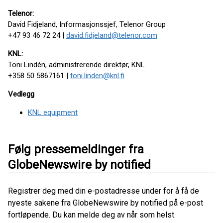
Telenor:
David Fidjeland, Informasjonssjef, Telenor Group
+47 93 46 72 24 |
david.fidjeland@telenor.com
KNL:
Toni Lindén, administrerende direktør, KNL
+358 50 5867161 |
toni.linden@knl.fi
Vedlegg
KNL equipment
Følg pressemeldinger fra
GlobeNewswire by notified
Registrer deg med din e-postadresse under for å få de
nyeste sakene fra GlobeNewswire by notified på e-post
fortløpende. Du kan melde deg av når som helst.