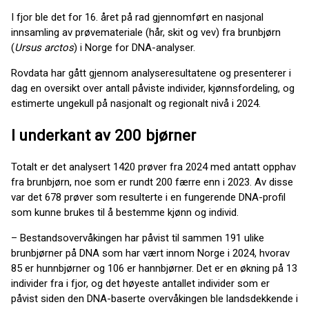
I fjor ble det for 16. året på rad gjennomført en nasjonal
innsamling av prøvemateriale (hår, skit og vev) fra brunbjørn
(
Ursus arctos
) i Norge for DNA-analyser.
Rovdata har gått gjennom analyseresultatene og presenterer i
dag en oversikt over antall påviste individer, kjønnsfordeling, og
estimerte ungekull på nasjonalt og regionalt nivå i 2024.
I underkant av 200 bjørner
Totalt er det analysert 1420 prøver fra 2024 med antatt opphav
fra brunbjørn, noe som er rundt 200 færre enn i 2023. Av disse
var det 678 prøver som resulterte i en fungerende DNA-profil
som kunne brukes til å bestemme kjønn og individ.
– Bestandsovervåkingen har påvist til sammen 191 ulike
brunbjørner på DNA som har vært innom Norge i 2024, hvorav
85 er hunnbjørner og 106 er hannbjørner. Det er en økning på 13
individer fra i fjor, og det høyeste antallet individer som er
påvist siden den DNA-baserte overvåkingen ble landsdekkende i