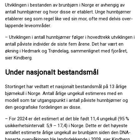
Utviklingen i bestanden av brunbjørn i Norge er avhengig av
antall hunnbjørner og hvor disse er etablert. Unge hunnbjørner
etablerer seg som regel like ved sin mor, ofte med delvis over-
lappende leveområder.
– Utviklingen i antall hunnbjørner følger i hovedtrekk utviklingen i
antall påviste individer de siste fem årene. Det har vært en
økning i Hedmark og Trøndelag, sammenlignet med fjoråret,
sier Kindberg.
Under nasjonalt bestandsmål
Stortinget har vedtatt et nasjonalt bestandsmål på 13 årlige
bjørnekull i Norge. Antall årlige ungekull estimeres med en
modell som tar utgangspunkt i antall påviste hunnbjørner og
den geografiske fordelingen av disse.
– For 2024 er det estimert at det ble født 11,4 ungekull (95 %
usikkerhetsintervall: 5,9 – 17,4) i Norge. Dette er det høyeste
antallet estimerte årlige ungekull av brunbjørn siden den DNA-
baserte overvåkingen ble landsdekkende i 2009, sier Kindberg.