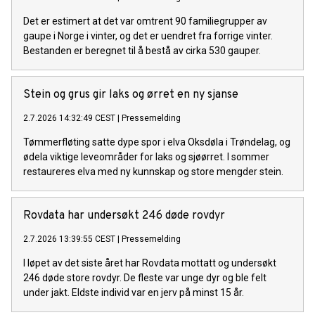
Det er estimert at det var omtrent 90 familiegrupper av
gaupe i Norge i vinter, og det er uendret fra forrige vinter.
Bestanden er beregnet til å bestå av cirka 530 gauper.
Stein og grus gir laks og ørret en ny sjanse
2.7.2026 14:32:49 CEST
|
Pressemelding
Tømmerfløting satte dype spor i elva Oksdøla i Trøndelag, og
ødela viktige leveområder for laks og sjøørret. I sommer
restaureres elva med ny kunnskap og store mengder stein.
Rovdata har undersøkt 246 døde rovdyr
2.7.2026 13:39:55 CEST
|
Pressemelding
I løpet av det siste året har Rovdata mottatt og undersøkt
246 døde store rovdyr. De fleste var unge dyr og ble felt
under jakt. Eldste individ var en jerv på minst 15 år.