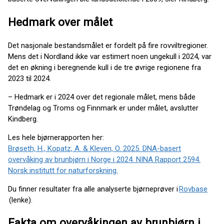
Hedmark over målet
Det nasjonale bestandsmålet er fordelt på fire rovviltregioner.
Mens det i Nordland ikke var estimert noen ungekull i 2024, var
det en økning i beregnende kull i de tre øvrige regionene fra
2023 til 2024.
– Hedmark er i 2024 over det regionale målet, mens både
Trøndelag og Troms og Finnmark er under målet, avslutter
Kindberg.
Les hele bjørnerapporten her:
Brøseth, H., Kopatz, A. & Kleven, O. 2025. DNA-basert
overvåking av brunbjørn i Norge i 2024. NINA Rapport 2594.
Norsk institutt for naturforskning.
Du finner resultater fra alle analyserte bjørneprøver i
Rovbase
(lenke).
Fakta om overvåkingen av brunbjørn i