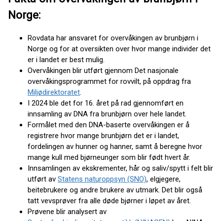
Norge:
Rovdata har ansvaret for overvåkingen av brunbjørn i
Norge og for at oversikten over hvor mange individer det
er i landet er best mulig.
Overvåkingen blir utført gjennom Det nasjonale
overvåkingsprogrammet for rovvilt, på oppdrag fra
Miljødirektoratet
.
I 2024 ble det for 16. året på rad gjennomført en
innsamling av DNA fra brunbjørn over hele landet.
Formålet med den DNA-baserte overvåkingen er å
registrere hvor mange brunbjørn det er i landet,
fordelingen av hunner og hanner, samt å beregne hvor
mange kull med bjørneunger som blir født hvert år.
Innsamlingen av ekskrementer, hår og saliv/spytt i felt blir
utført av
Statens naturoppsyn (SNO)
, elgjegere,
beitebrukere og andre brukere av utmark. Det blir også
tatt vevsprøver fra alle døde bjørner i løpet av året.
Prøvene blir analysert av