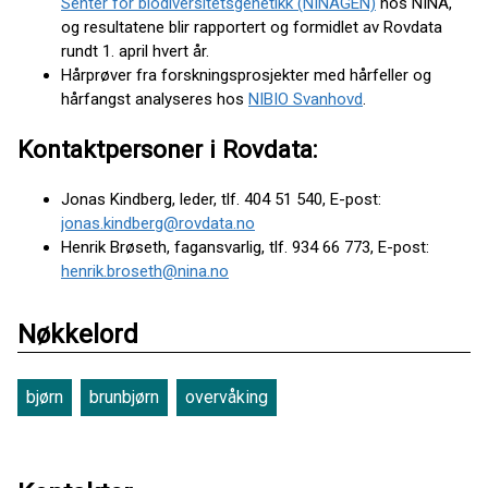
Senter for biodiversitetsgenetikk (NINAGEN)
hos NINA,
og resultatene blir rapportert og formidlet av Rovdata
rundt 1. april hvert år.
Hårprøver fra forskningsprosjekter med hårfeller og
hårfangst analyseres hos
NIBIO Svanhovd
.
Kontaktpersoner i Rovdata:
Jonas Kindberg, leder, tlf. 404 51 540, E-post:
jonas.kindberg@rovdata.no
Henrik Brøseth, fagansvarlig, tlf. 934 66 773, E-post:
henrik.broseth@nina.no
Nøkkelord
bjørn
brunbjørn
overvåking