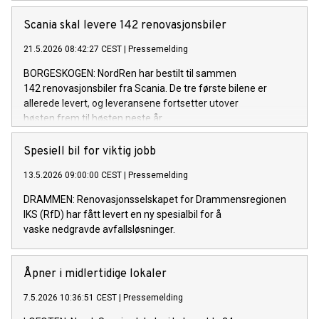
forpliktelse til å drive overgangen mot et bærekraftig
transportsystem.
Scania skal levere 142 renovasjonsbiler
21.5.2026 08:42:27 CEST
|
Pressemelding
BORGESKOGEN: NordRen har bestilt til sammen
142 renovasjonsbiler fra Scania. De tre første bilene er
allerede levert, og leveransene fortsetter utover
høsten frem til høsten neste år.
Spesiell bil for viktig jobb
13.5.2026 09:00:00 CEST
|
Pressemelding
DRAMMEN: Renovasjonsselskapet for Drammensregionen
IKS (RfD) har fått levert en ny spesialbil for å
vaske nedgravde avfallsløsninger.
Åpner i midlertidige lokaler
7.5.2026 10:36:51 CEST
|
Pressemelding