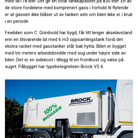
med 4x118 liter. Det gir en total tankkapasitet på 830 liter. En av
de store fordelene med komprimert gass i forhold til flytende
er at gassen ikke blåser ut av tanken selv om bilen ikke er i bruk
i en periode.
Feiebilen som C. Grindvold har bygd, får litt lenger akselavstand
enn en tilsvarende bil med 6 m3 oppsamlingstank fordi det
ekstra racket med gasstanker står bak hytta. Bilen er bygget
med tre meters arbeidsbredde med sug under høyre side av
bilen. Det er en sidekost i tillegg til en frontkost og valse på
suget. Påbygget har typebetegnelsen Brock VS 6.