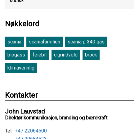
kubikk.
Nøkkelord
scania
scaniafamilien
scania p 340 gas
biogass
feiebil
c.grindvold
brock
klimavennlig
Kontakter
John Lauvstad
Direktør kommunikasjon, branding og bærekraft.
Tel:
+47 22064500
+47 90684523