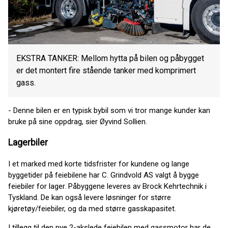
EKSTRA TANKER: Mellom hytta på bilen og påbygget
er det montert fire stående tanker med komprimert
gass.
- Denne bilen er en typisk bybil som vi tror mange kunder kan
bruke på sine oppdrag, sier Øyvind Sollien.
Lagerbiler
I et marked med korte tidsfrister for kundene og lange
byggetider på feiebilene har C. Grindvold AS valgt å bygge
feiebiler for lager. Påbyggene leveres av Brock Kehrtechnik i
Tyskland. De kan også levere løsninger for større
kjøretøy/feiebiler, og da med større gasskapasitet.
I tillegg til den nye 2-akslede feiebilen med gassmotor har de