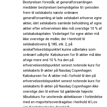
Bestyrelsen foreslår, at generalforsamlingen
meddeler bestyrelsen bemyndigelse til i perioden
frem til selskabets næste ordinære
generalforsamling at lade selskabet erhverve egne
aktier, idet selskabets samlede beholdning af egne
aktier efter erhvervelsen ikke må overstige 10 % af
selskabskapitalen. Vederlaget for egne aktier må
ikke overstige de midler, der i henhold til
selskabslovens § 180, stk. 2, på
anskaffelsestidspunktet kunne udbetales som
ordinært udbytte. Købskursen for B-aktier må ikke
afvige mere end 10 % fra den på
erhvervelsestidspunktet senest noterede kurs for
selskabets B-aktier på Nasdaq Copenhagen.
Købskursen for A-aktier må i forhold til den på
erhvervelsestidspunktet senest noterede kurs for
selskabets B-aktier på Nasdaq Copenhagen ikke
overstige den til enhver tid gældende højeste
tilbudskurs for unoterede aktieklasser i forbindelse
med en majoritetsoverdragelse i henhold til Lov