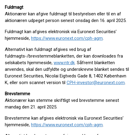
Fuldmagt
Aktionærer kan afgive fuldmagt til bestyrelsen eller til en af
aktionæren udpeget person senest onsdag den 16. april 2025.
Fuldmagt kan afgives elektronisk via Euronext Securities’
hjemmeside,
https://www.euronext.com/cph-agm
.
Alternativt kan fuldmagt afgives ved brug af
fuldmagts-/brevstemmeblanketten, der kan downloades fra
selskabets hjemmeside,
www.ntr.dk
. Såfremt blanketten
anvendes, skal den udfyldte og underskrevne blanket sendes til
Euronext Securities, Nicolai Eigtveds Gade 8, 1402 København
K, eller som scannet version til
CPH-investor@euronext.com
.
Brevstemme
Aktionærer kan stemme skriftligt ved brevstemme senest
mandag den 21. april 2025.
Brevstemme kan afgives elektronisk via Euronext Securities’
hjemmeside,
https://www.euronext.com/cph-agm
.