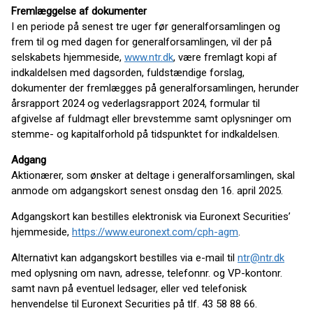
Fremlæggelse af dokumenter
I en periode på senest tre uger før generalforsamlingen og
frem til og med dagen for generalforsamlingen, vil der på
selskabets hjemmeside,
www.ntr.dk
, være fremlagt kopi af
indkaldelsen med dagsorden, fuldstændige forslag,
dokumenter der fremlægges på generalforsamlingen, herunder
årsrapport 2024 og vederlagsrapport 2024, formular til
afgivelse af fuldmagt eller brevstemme samt oplysninger om
stemme- og kapitalforhold på tidspunktet for indkaldelsen.
Adgang
Aktionærer, som ønsker at deltage i generalforsamlingen, skal
anmode om adgangskort senest onsdag den 16. april 2025.
Adgangskort kan bestilles elektronisk via Euronext Securities’
hjemmeside,
https://www.euronext.com/cph-agm
.
Alternativt kan adgangskort bestilles via e-mail til
ntr@ntr.dk
med oplysning om navn, adresse, telefonnr. og VP-kontonr.
samt navn på eventuel ledsager, eller ved telefonisk
henvendelse til Euronext Securities på tlf. 43 58 88 66.