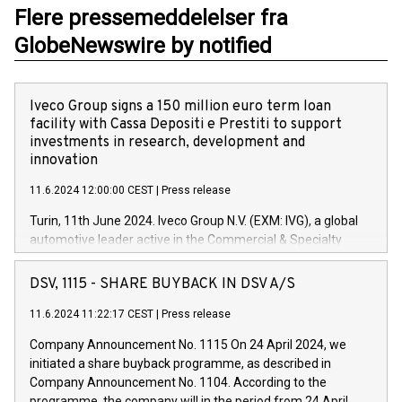
Flere pressemeddelelser fra
GlobeNewswire by notified
Iveco Group signs a 150 million euro term loan
facility with Cassa Depositi e Prestiti to support
investments in research, development and
innovation
11.6.2024 12:00:00 CEST
|
Press release
Turin, 11th June 2024. Iveco Group N.V. (EXM: IVG), a global
automotive leader active in the Commercial & Specialty
Vehicles, Powertrain and related Financial Services arenas,
has successfully signed a term loan facility of 150 million
DSV, 1115 - SHARE BUYBACK IN DSV A/S
euros with Cassa Depositi e Prestiti (CDP), for the creation of
new projects in Italy dedicated to research, development and
11.6.2024 11:22:17 CEST
|
Press release
innovation. In detail, through the resources made available
Company Announcement No. 1115 On 24 April 2024, we
by CDP, Iveco Group will develop innovative technologies and
initiated a share buyback programme, as described in
architectures in the field of electric propulsion and further
Company Announcement No. 1104. According to the
develop solutions for autonomous driving, digitalisation and
programme, the company will in the period from 24 April