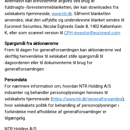
Alternativt kan brevstemme afgives ved brug af
fuldmagts-/brevstemmeblanketten, der kan downloades fra
selskabets hjemmeside,
www.ntr.dk
. Såfremt blanketten
anvendes, skal den udfyldte og underskrevne blanket sendes til
Euronext Securities, Nicolai Eigtveds Gade 8, 1402 København
K, eller som scannet version til
CPH-investor@euronext.com
.
Spørgsmål fra aktionærerne
Frem til dagen for generalforsamlingen kan aktionærerne ved
skriftlig henvendelse til selskabet stille spørgsmål til
dagsordenen eller til dokumenterne til brug for
generalforsamlingen.
Persondata
For nærmere information om, hvordan NTR Holding A/S
indsamler og behandler personoplysninger henvises til
selskabets hjemmeside (
https://www.ntr.dk/generalforsamling
),
hvor selskabets politik for behandling af personoplysninger i
forbindelse med afholdelse af generalforsamlinger er
tilgængelig.
NTR Holding A/S