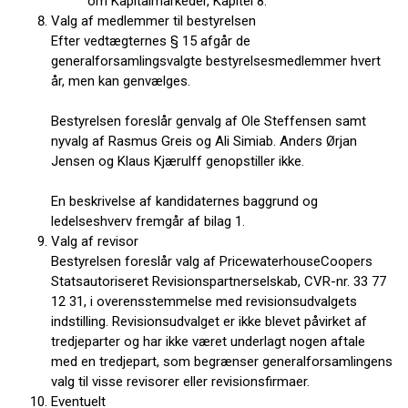
om Kapitalmarkeder, Kapitel 8.
Valg af medlemmer til bestyrelsen
Efter vedtægternes § 15 afgår de
generalforsamlingsvalgte bestyrelsesmedlemmer hvert
år, men kan genvælges.
Bestyrelsen foreslår genvalg af Ole Steffensen samt
nyvalg af Rasmus Greis og Ali Simiab. Anders Ørjan
Jensen og Klaus Kjærulff genopstiller ikke.
En beskrivelse af kandidaternes baggrund og
ledelseshverv fremgår af bilag 1.
Valg af revisor
Bestyrelsen foreslår valg af PricewaterhouseCoopers
Statsautoriseret Revisionspartnerselskab, CVR-nr. 33 77
12 31, i overensstemmelse med revisionsudvalgets
indstilling. Revisionsudvalget er ikke blevet påvirket af
tredjeparter og har ikke været underlagt nogen aftale
med en tredjepart, som begrænser generalforsamlingens
valg til visse revisorer eller revisionsfirmaer.
Eventuelt