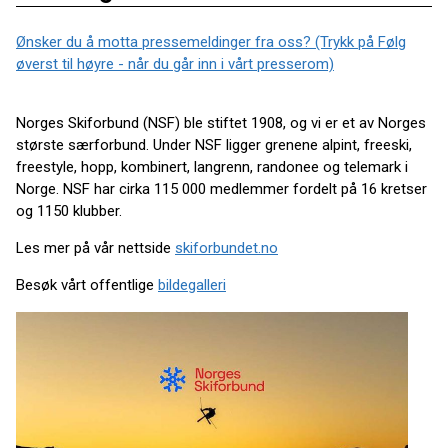
Ønsker du å motta pressemeldinger fra oss? (Trykk på Følg
øverst til høyre - når du går inn i vårt presserom)
Norges Skiforbund (NSF) ble stiftet 1908, og vi er et av Norges
største særforbund. Under NSF ligger grenene alpint, freeski,
freestyle, hopp, kombinert, langrenn, randonee og telemark i
Norge. NSF har cirka 115 000 medlemmer fordelt på 16 kretser
og 1150 klubber.
Les mer på vår nettside
skiforbundet.no
Besøk vårt offentlige
bildegalleri