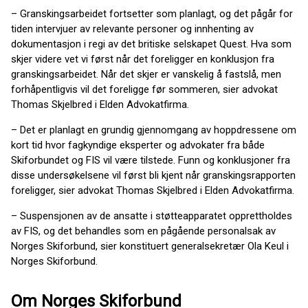
– Granskingsarbeidet fortsetter som planlagt, og det pågår for
tiden intervjuer av relevante personer og innhenting av
dokumentasjon i regi av det britiske selskapet Quest. Hva som
skjer videre vet vi først når det foreligger en konklusjon fra
granskingsarbeidet. Når det skjer er vanskelig å fastslå, men
forhåpentligvis vil det foreligge før sommeren, sier advokat
Thomas Skjelbred i Elden Advokatfirma.
– Det er planlagt en grundig gjennomgang av hoppdressene om
kort tid hvor fagkyndige eksperter og advokater fra både
Skiforbundet og FIS vil være tilstede. Funn og konklusjoner fra
disse undersøkelsene vil først bli kjent når granskingsrapporten
foreligger, sier advokat Thomas Skjelbred i Elden Advokatfirma.
– ⁠Suspensjonen av de ansatte i støtteapparatet opprettholdes
av FIS, og det behandles som en pågående personalsak av
Norges Skiforbund, sier konstituert generalsekretær Ola Keul i
Norges Skiforbund.
Om Norges Skiforbund