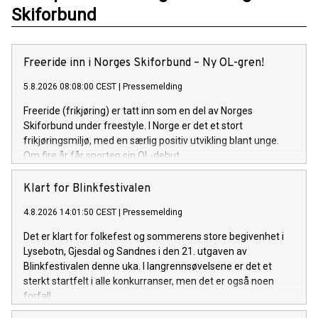
Skiforbund
Freeride inn i Norges Skiforbund – Ny OL-gren!
5.8.2026 08:08:00 CEST
|
Pressemelding
Freeride (frikjøring) er tatt inn som en del av Norges
Skiforbund under freestyle. I Norge er det et stort
frikjøringsmiljø, med en særlig positiv utvikling blant unge.
Om fire år får sporten sin OL-debut.
Klart for Blinkfestivalen
4.8.2026 14:01:50 CEST
|
Pressemelding
Det er klart for folkefest og sommerens store begivenhet i
Lysebotn, Gjesdal og Sandnes i den 21. utgaven av
Blinkfestivalen denne uka. I langrennsøvelsene er det et
sterkt startfelt i alle konkurranser, men det er også noen
forfall.