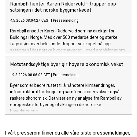
Rambøll henter Karen Riddervold – trapper opp
satsingen i det norske byggmarkedet
4.5.2026 08:04:27 CEST
|
Pressemelding
Rambøll ansetter Karen Riddervold som ny direktør for
Buildings i Norge. Med over 500 medarbeidere og sterke
fagmiljøer over hele landet trapper selskapet nå opp
satsingen i det norske byggmarkedet – med ambisjoner om
vekst innen både tradisjonelle byggeprosjekter og nye
markeder som industri, sikkerhet, renseanlegg, datasentre,
Motstandsdyktige byer gir høyere økonomisk vekst
rehabilitering og tidligfase-rådgivning.
19.3.2026 08:06:03 CET
|
Pressemelding
Byer som er bedre rustet til å håndtere klimaendringer,
infrastrukturutfordringer og samfunnskriser vokser også
raskere økonomisk. Det viser en ny analyse fra Rambøll av
europeiske storbyer og utviklingen i de nordiske
hovedstedene.
I vårt presserom finner du alle våre siste pressemeldinger,