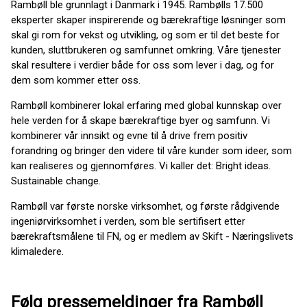
Rambøll ble grunnlagt i Danmark i 1945. Rambølls 17.500
eksperter skaper inspirerende og bærekraftige løsninger som
skal gi rom for vekst og utvikling, og som er til det beste for
kunden, sluttbrukeren og samfunnet omkring. Våre tjenester
skal resultere i verdier både for oss som lever i dag, og for
dem som kommer etter oss.
Rambøll kombinerer lokal erfaring med global kunnskap over
hele verden for å skape bærekraftige byer og samfunn. Vi
kombinerer vår innsikt og evne til å drive frem positiv
forandring og bringer den videre til våre kunder som ideer, som
kan realiseres og gjennomføres. Vi kaller det: Bright ideas.
Sustainable change.
Rambøll var første norske virksomhet, og første rådgivende
ingeniørvirksomhet i verden, som ble sertifisert etter
bærekraftsmålene til FN, og er medlem av Skift - Næringslivets
klimaledere.
Følg pressemeldinger fra Rambøll