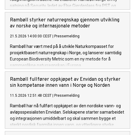
satsing på Security, ledet av Else Gjerdeplass fra PST og
flere nye ressurser.
Rambøll styrker naturregnskap gjennom utvikling
av norske og internasjonale metoder
21.5.2026 14:00:00 CEST
|
Pressemelding
Rambøll har vært med på å utvikle Naturkompasset for
prosjektbasert naturregnskap i Norge, og lanserer samtidig
European Biodiversity Metric som en ny metode for å
sammenlikne naturregnskap i Europa.
Rambøll fullfører oppkjøpet av Envidan og styrker
sin kompetanse innen vann i Norge og Norden
11.5.2026 12:51:48 CEST
|
Pressemelding
Rambøll har nå fullført oppkjøpet av den nordiske vann- og
avløpsspesialisten Envidan. Selskapene starter samarbeidet
og integrasjonen umiddelbart og skal sammen bygge et
sterkt nordisk fagmiljø innen vann, og ytterligere styrke
Rambølls posisjon i Norden og internasjonalt.