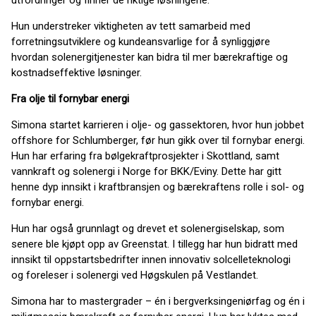
utfordringer og finner de riktige løsningene.
Hun understreker viktigheten av tett samarbeid med
forretningsutviklere og kundeansvarlige for å synliggjøre
hvordan solenergitjenester kan bidra til mer bærekraftige og
kostnadseffektive løsninger.
Fra olje til fornybar energi
Simona startet karrieren i olje- og gassektoren, hvor hun jobbet
offshore for Schlumberger, før hun gikk over til fornybar energi.
Hun har erfaring fra bølgekraftprosjekter i Skottland, samt
vannkraft og solenergi i Norge for BKK/Eviny. Dette har gitt
henne dyp innsikt i kraftbransjen og bærekraftens rolle i sol- og
fornybar energi.
Hun har også grunnlagt og drevet et solenergiselskap, som
senere ble kjøpt opp av Greenstat. I tillegg har hun bidratt med
innsikt til oppstartsbedrifter innen innovativ solcelleteknologi
og foreleser i solenergi ved Høgskulen på Vestlandet.
Simona har to mastergrader – én i bergverksingeniørfag og én i