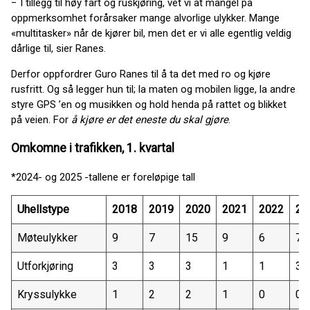
− I tillegg til høy fart og ruskjøring, vet vi at mangel på
oppmerksomhet forårsaker mange alvorlige ulykker. Mange
«multitasker» når de kjører bil, men det er vi alle egentlig veldig
dårlige til, sier Ranes.
Derfor oppfordrer Guro Ranes til å ta det med ro og kjøre
rusfritt. Og så legger hun til; la maten og mobilen ligge, la andre
styre GPS ’en og musikken og hold henda på rattet og blikket
på veien. For
å kjøre er det eneste du skal gjøre
.
Omkomne i trafikken, 1. kvartal
*2024- og 2025 -tallene er foreløpige tall
Uhellstype
2018
2019
2020
2021
2022
20
Møteulykker
9
7
15
9
6
7
Utforkjøring
3
3
3
1
1
3
Kryssulykke
1
2
2
1
0
0