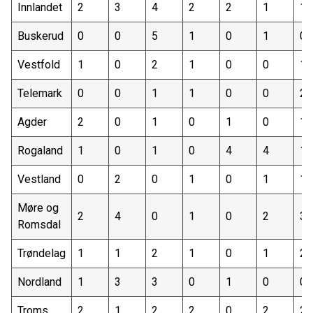
Innlandet
2
3
4
2
2
1
1
Buskerud
0
0
5
1
0
1
0
Vestfold
1
0
2
1
0
0
1
Telemark
0
0
1
1
0
0
2
Agder
2
0
1
0
1
0
1
Rogaland
1
0
1
0
4
4
1
Vestland
0
2
0
1
0
1
1
Møre og
2
4
0
1
0
2
3
Romsdal
Trøndelag
1
1
2
1
0
1
2
Nordland
1
3
3
0
1
0
0
Troms
2
1
2
2
0
2
2