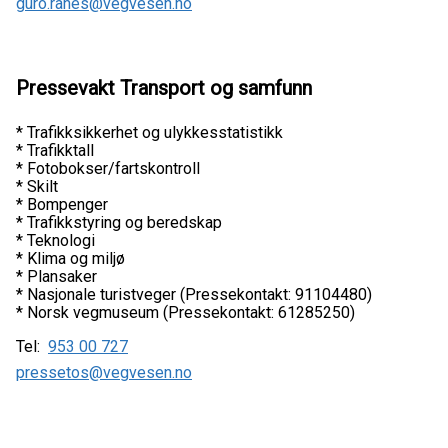
guro.ranes@vegvesen.no
Pressevakt Transport og samfunn
* Trafikksikkerhet og ulykkesstatistikk
* Trafikktall
* Fotobokser/fartskontroll
* Skilt
* Bompenger
* Trafikkstyring og beredskap
* Teknologi
* Klima og miljø
* Plansaker
* Nasjonale turistveger (Pressekontakt: 91104480)
* Norsk vegmuseum (Pressekontakt: 61285250)
Tel:
953 00 727
pressetos@vegvesen.no