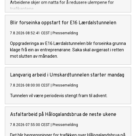
Arbeidene skjer om natta for å redusere ulempene for
trafikantene.
Blir forseinka oppstart for E16 Lærdalstunnelen
7.8.2026 08:52:41 CEST
|
Pressemelding
Oppgraderinga av E16 Lærdalstunnelen blir forseinka grunna
klage frå ein av entreprenørane. Saka skal avgjerast i retten
mot slutten av månaden.
Langvarig arbeid i Umskardtunnelen starter mandag
7.8.2026 08:00:00 CEST
|
Pressemelding
Tunnelen vil være periodevis stengt fram til advent.
Asfaltarbeid på Hålogalandsbrua de neste ukene
7.8.2026 07:55:00 CEST
|
Pressemelding
Det blir begrensninger for trafikken over Hålogalandsbrua på