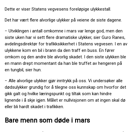
Dette er viser Statens vegvesens foreløpige ulykkestall.
Det har vært flere alvorlige ulykker på veiene de siste dagene.
− Utviklingen i antall omkomne i mars var lenge god, men den
siste uken har vi sett flere dramatiske ulykker, sier Guro Ranes,
avdelingsdirektør for trafikksikkerhet i Statens vegvesen. I en av
ulykkene kom en bil i brann da den traff en buss. En fører
omkom og den andre ble alvorlig skadet. I den siste ulykken ble
en mann drept momentant da han ble truffet av hengeren på
en tungbil, sier hun.
− Alle alvorlige ulykker gjør inntrykk på oss. Vi undersøker alle
dødsulykker grundig for å tilegne oss kunnskap om hvorfor det
gikk galt og hvilke læringspunkt og tiltak som kan hindre
lignende i å skje igjen. Målet er nullvisjonen om at ingen skal dø
eller bli hardt skadet i trafikken.
Bare menn som døde i mars