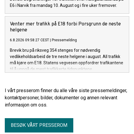
E6 i Narvik fra mandag 10. August og i fire uker fremover.
Venter mer trafikk på E18 forbi Porsgrunn de neste
helgene
6.8.2026 09:58:27 CEST
|
Pressemelding
Brevik bru på riksveg 354 stenges for nødvendig
vedlikeholdsarbeid de tre neste helgene i august. All trafikk
må kjøre om E18. Statens vegvesen oppfordrer trafikantene
til å unngå de mest trafikkerte tidspunktene.
I vårt presserom finner du alle våre siste pressemeldinger,
kontaktpersoner, bilder, dokumenter og annen relevant
informasjon om oss.
BESØK VÅRT PRESSEROM