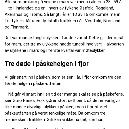
Alle som omkom på veiene i mars var menn i alderen 28- 59 år
– to i Innlandet, og en i hvert av fylkene Østfold, Rogaland,
Akershus og Troms. Så langt i år er 13 av 16 omkomne menn.
Tre fylker står uten dødsfall i trafikken i år: Vestfold, Nordland
og Finnmark.
Det var mange tungbilulykker i første kvartal. Dette gjelder også
for mars, der tre av ulykkene hadde tungbil involvert. Halvparten
av ulykkene i mars og i første kvartal var møteulykker.
Tre døde i påskehelgen i fjor
Vi går snart inn i påsken, som er sen i år. I fjor omkom tre den
første helgen i påske-utfarten.
− Nå går vi snart inn i en tid der mange skal reise på påskeferie,
sier Guro Ranes. Folk kjører stort sett pent, så det er vanligvis
ikke mange alvorlige ulykker i påsken, men i fjor startet
påskeutfarten på verst tenkelige måte. Da omkom tre
mennesker i trafikken. Slik kan vi ikke ha det, sier hun.