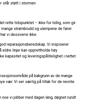
 står støtt i stormen.
t rette tidspunktet – ikke for tidlig, som gir
 får mange strømbrudd og ulempene de fører
har vi dessverre ikke.
a god reparasjonsberedskap. Vi inspiserer
å eldre linjer kan opprettholde høy
e kapasitet og leveringspålitelighet i nettet.
t konsesjonsområde på bakgrunn av de mange
ye vær. Vi ser særlig på tiltak for de nevnte
en noe vi jobber med dagen lang, døgnet rundt