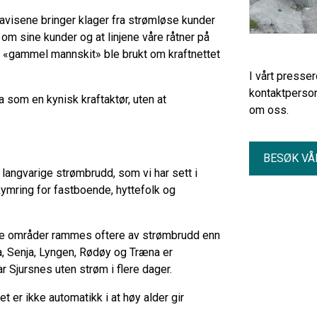
t avisene bringer klager fra strømløse kunder
 om sine kunder og at linjene våre råtner på
n «gammel mannskit» ble brukt om kraftnettet
I vårt presse
kontaktperson
a som en kynisk kraftaktør, uten at
om oss.
BESØK VÅ
r langvarige strømbrudd, som vi har sett i
kymring for fastboende, hyttefolk og
rde områder rammes oftere av strømbrudd enn
 Senja, Lyngen, Rødøy og Træna er
 Sjursnes uten strøm i flere dager.
 er ikke automatikk i at høy alder gir