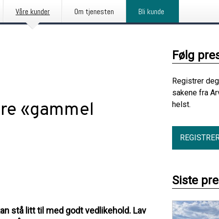
Våre kunder
Om tjenesten
Bli kunde
Følg pre
Registrer deg
sakene fra Ar
bare «gammel
helst.
REGISTRE
Siste pr
 stå litt til med godt vedlikehold. Lav