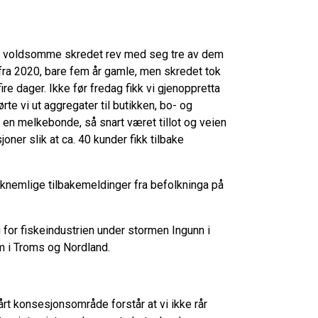
 det voldsomme skredet rev med seg tre av dem
fra 2020, bare fem år gamle, men skredet tok
ire dager. Ikke før fredag fikk vi gjenoppretta
te vi ut aggregater til butikken, bo- og
g en melkebonde, så snart været tillot og veien
joner slik at ca. 40 kunder fikk tilbake
akknemlige tilbakemeldinger fra befolkninga på
g for fiskeindustrien under stormen Ingunn i
m i Troms og Nordland.
t konsesjonsområde forstår at vi ikke rår