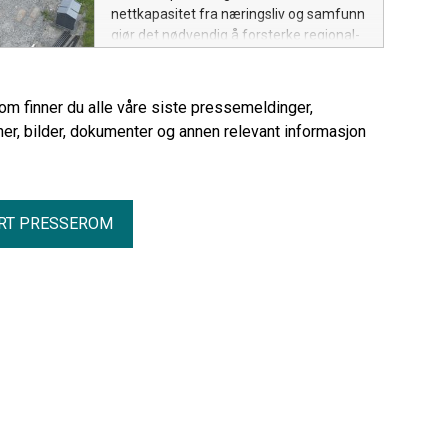
nettkapasitet fra næringsliv og samfunn
gjør det nødvendig å forsterke regional-
og distribusjonsnettet i Nordland og
Troms. I 2025 investerte Arva 607
millioner kroner i strømnettet.
rom finner du alle våre siste pressemeldinger,
er, bilder, dokumenter og annen relevant informasjon
RT PRESSEROM