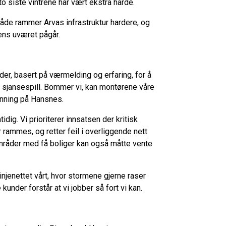
o siste vintrene har vært ekstra harde.
både rammer Arvas infrastruktur hardere, og
ens uværet pågår.
er, basert på værmelding og erfaring, for å
 sjansespill. Bommer vi, kan montørene våre
manning på Hansnes.
dig. Vi prioriterer innsatsen der kritisk
r rammes, og retter feil i overliggende nett
t. Områder med få boliger kan også måtte vente
injenettet vårt, hvor stormene gjerne raser
kunder forstår at vi jobber så fort vi kan.