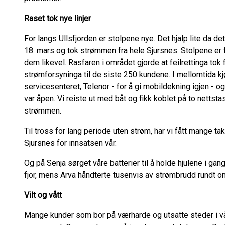
Raset tok nye linjer
For langs Ullsfjorden er stolpene nye. Det hjalp lite da
18. mars og tok strømmen fra hele Sjursnes. Stolpene er 
dem likevel. Rasfaren i området gjorde at feilrettinga tok f
strømforsyninga til de siste 250 kundene. I mellomtida kjør
servicesenteret, Telenor - for å gi mobildekning igjen - o
var åpen. Vi reiste ut med båt og fikk koblet på to nettstas
strømmen.
Til tross for lang periode uten strøm, har vi fått mange t
Sjursnes for innsatsen vår.
Og på Senja sørget våre batterier til å holde hjulene i gan
fjor, mens Arva håndterte tusenvis av strømbrudd rundt o
Vilt og vått
Mange kunder som bor på værharde og utsatte steder i vår