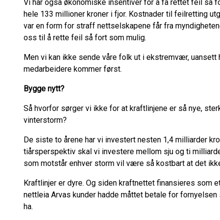
Vi har også økonomiske insentiver for å få rettet feil så
hele 133 millioner kroner i fjor. Kostnader til feilretting 
var en form for straff nettselskapene får fra myndigheten
oss til å rette feil så fort som mulig.
Men vi kan ikke sende våre folk ut i ekstremvær, uansett hv
medarbeidere kommer først.
Bygge nytt?
Så hvorfor sørger vi ikke for at kraftlinjene er så nye, st
vinterstorm?
De siste to årene har vi investert nesten 1,4 milliarder kron
tiårsperspektiv skal vi investere mellom sju og ti milliard
som motstår enhver storm vil være så kostbart at det ik
Kraftlinjer er dyre. Og siden kraftnettet finansieres som e
nettleia Arvas kunder hadde måttet betale for fornyelsen s
ha.