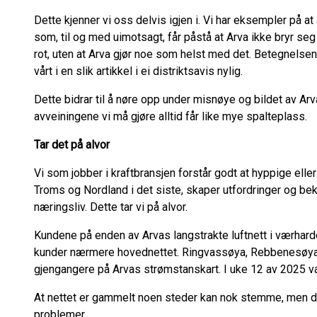
Dette kjenner vi oss delvis igjen i. Vi har eksempler på a
som, til og med uimotsagt, får påstå at Arva ikke bryr seg
rot, uten at Arva gjør noe som helst med det. Betegnelse
vårt i en slik artikkel i ei distriktsavis nylig.
Dette bidrar til å nøre opp under misnøye og bildet av Arv
avveiningene vi må gjøre alltid får like mye spalteplass.
Tar det på alvor
Vi som jobber i kraftbransjen forstår godt at hyppige elle
Troms og Nordland i det siste, skaper utfordringer og be
næringsliv. Dette tar vi på alvor.
Kundene på enden av Arvas langstrakte luftnett i værha
kunder nærmere hovednettet. Ringvassøya, Rebbenesøya,
gjengangere på Arvas strømstanskart. I uke 12 av 2025 var
At nettet er gammelt noen steder kan nok stemme, men det
problemer.