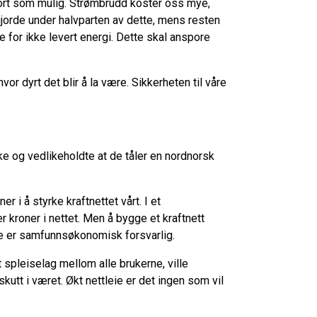
 fort som mulig. Strømbrudd koster oss mye,
utgjorde under halvparten av dette, mens resten
e for ikke levert energi. Dette skal anspore
or dyrt det blir å la være. Sikkerheten til våre
erke og vedlikeholdte at de tåler en nordnorsk
er i å styrke kraftnettet vårt. I et
er kroner i nettet. Men å bygge et kraftnett
ke er samfunnsøkonomisk forsvarlig.
t spleiselag mellom alle brukerne, ville
kutt i været. Økt nettleie er det ingen som vil