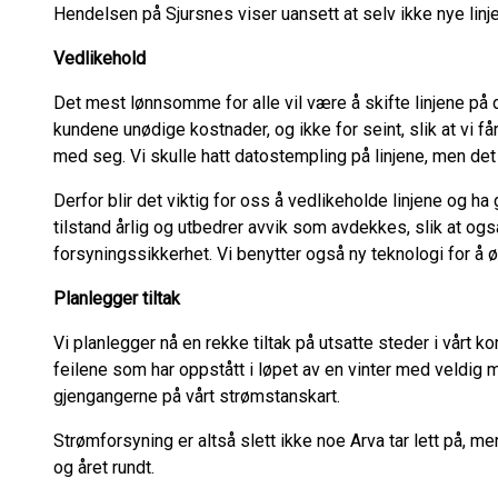
Hendelsen på Sjursnes viser uansett at selv ikke nye linjer
Vedlikehold
Det mest lønnsomme for alle vil være å skifte linjene på de
kundene unødige kostnader, og ikke for seint, slik at vi
med seg. Vi skulle hatt datostempling på linjene, men det 
Derfor blir det viktig for oss å vedlikeholde linjene og h
tilstand årlig og utbedrer avvik som avdekkes, slik at ogs
forsyningssikkerhet. Vi benytter også ny teknologi for å øk
Planlegger tiltak
Vi planlegger nå en rekke tiltak på utsatte steder i vår
feilene som har oppstått i løpet av en vinter med veldig m
gjengangerne på vårt strømstanskart.
Strømforsyning er altså slett ikke noe Arva tar lett på, m
og året rundt.