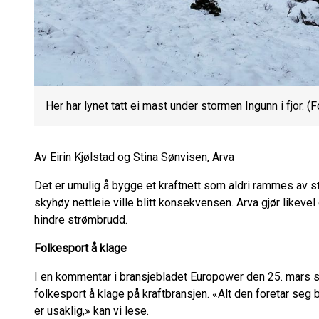
Her har lynet tatt ei mast under stormen Ingunn i fjor. (F
Av Eirin Kjølstad og Stina Sønvisen, Arva
Det er umulig å bygge et kraftnett som aldri rammes av str
skyhøy nettleie ville blitt konsekvensen. Arva gjør likevel 
hindre strømbrudd.
Folkesport å klage
I en kommentar i bransjebladet Europower den 25. mars skri
folkesport å klage på kraftbransjen. «Alt den foretar seg b
er usaklig,» kan vi lese.