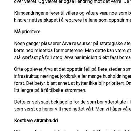
over været. Og været er også i endring mot det verre. De t
Klimaendringene fører til villere og våtere vær, noe som 
hindrer nettselskapet i å reparere feilene som oppstår m
Må prioritere
Noen ganger plasserer Arva ressurser på strategiske sted
korte ned reisetida for montørene. Men dette kan være et
stå værfast på feil sted. Arva har imidlertid økt fast be
Ofte opplever Arva at det oppstår feil på flere steder samti
infrastruktur, næringer, jordbruk eller mange husholdninge
først. Det betyr, blant annet, at hytter ikke blir prioriter
litt lengre på å få tilbake strømmen.
Dette er selvsagt beklagelig for de som bor ytterst ute i l
som verst og herjer vilt med nettet vårt. Men vi håper våre 
Kostbare strømbrudd