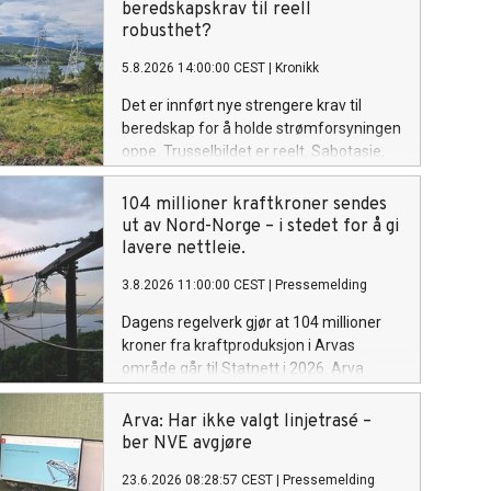
beredskapskrav til reell
robusthet?
5.8.2026 14:00:00 CEST
|
Kronikk
Det er innført nye strengere krav til
beredskap for å holde strømforsyningen
oppe. Trusselbildet er reelt. Sabotasje,
cyberangrep, ekstremvær og en mer
urolig geopolitikk har flyttet beredskap
104 millioner kraftkroner sendes
fra teori til hverdag. Det som nå gjenstår,
ut av Nord-Norge – i stedet for å gi
er det vanskeligste. Nå må vi gå fra krav
lavere nettleie.
til reell robusthet.
3.8.2026 11:00:00 CEST
|
Pressemelding
Dagens regelverk gjør at 104 millioner
kroner fra kraftproduksjon i Arvas
område går til Statnett i 2026. Arva
mener pengene i stedet burde bli
værende i Nord-Norge og komme
Arva: Har ikke valgt linjetrasé –
kundene til gode via lavere nettleie.
ber NVE avgjøre
23.6.2026 08:28:57 CEST
|
Pressemelding