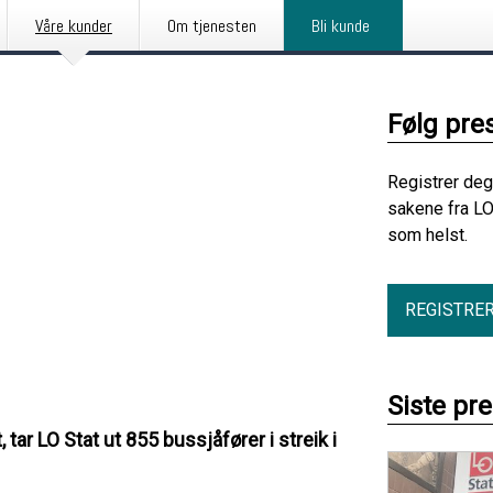
Våre kunder
Om tjenesten
Bli kunde
Følg pre
Registrer deg
sakene fra LO
som helst.
REGISTRE
Siste pr
ar LO Stat ut 855 bussjåfører i streik i