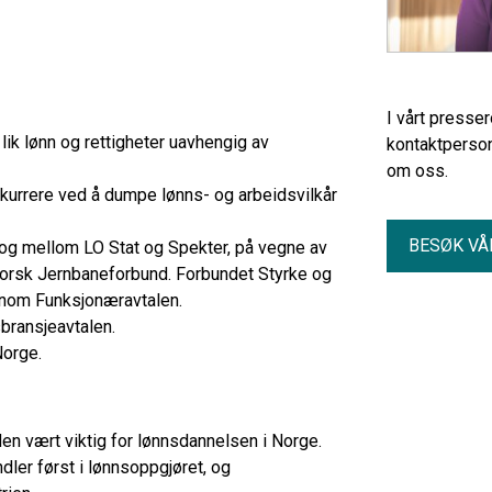
I vårt presse
 lik lønn og rettigheter uavhengig av
kontaktperson
om oss.
kurrere ved å dumpe lønns- og arbeidsvilkår
BESØK VÅ
g mellom LO Stat og Spekter, på vegne av
orsk Jernbaneforbund. Forbundet Styrke og
ennom Funksjonæravtalen.
sbransjeavtalen.
Norge.
den vært viktig for lønnsdannelsen i Norge.
dler først i lønnsoppgjøret, og