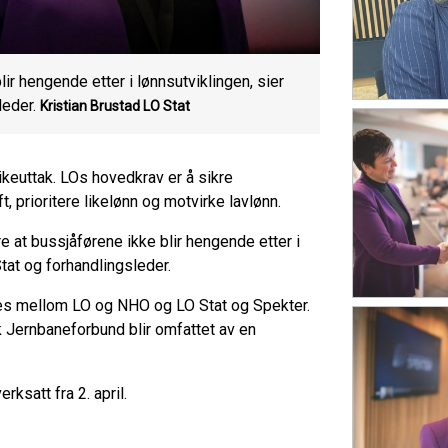
r hengende etter i lønnsutviklingen, sier
leder.
Kristian Brustad
LO Stat
keuttak. LOs hovedkrav er å sikre
 prioritere likelønn og motvirke lavlønn.
re at bussjåførene ikke blir hengende etter i
Stat og forhandlingsleder.
les mellom LO og NHO og LO Stat og Spekter.
Jernbaneforbund blir omfattet av en
rksatt fra 2. april.