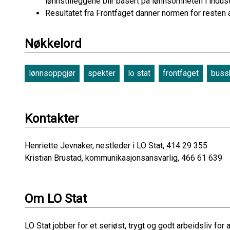
lønnstilleggene blir basert på lønnsomheten i indust
Resultatet fra Frontfaget danner normen for resten 
Nøkkelord
lønnsoppgjør
spekter
lo stat
frontfaget
buss
Kontakter
Henriette Jevnaker, nestleder i LO Stat, 414 29 355
Kristian Brustad, kommunikasjonsansvarlig, 466 61 639
Om LO Stat
LO Stat jobber for et seriøst, trygt og godt arbeidsliv for 