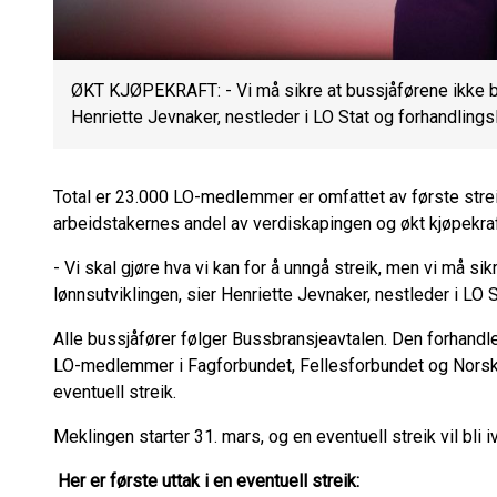
ØKT KJØPEKRAFT: - Vi må sikre at bussjåførene ikke bli
Henriette Jevnaker, nestleder i LO Stat og forhandlings
Total er 23.000 LO-medlemmer er omfattet av første strei
arbeidstakernes andel av verdiskapingen og økt kjøpekraft,
- Vi skal gjøre hva vi kan for å unngå streik, men vi må sik
lønnsutviklingen, sier Henriette Jevnaker, nestleder i LO 
Alle bussjåfører følger Bussbransjeavtalen. Den forhand
LO-medlemmer i Fagforbundet, Fellesforbundet og Norsk 
eventuell streik.
Meklingen starter 31. mars, og en eventuell streik vil bli ive
Her er første uttak i en eventuell streik: