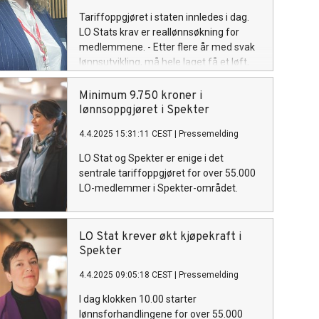
Tariffoppgjøret i staten innledes i dag.
LO Stats krav er reallønnsøkning for
medlemmene. - Etter flere år med svak
lønnsutvikling, må hele laget få et løft,
sier Elisabeth Steen, leder i LO Stat.
Minimum 9.750 kroner i
lønnsoppgjøret i Spekter
4.4.2025 15:31:11 CEST
|
Pressemelding
LO Stat og Spekter er enige i det
sentrale tariffoppgjøret for over 55.000
LO-medlemmer i Spekter-området.
LO Stat krever økt kjøpekraft i
Spekter
4.4.2025 09:05:18 CEST
|
Pressemelding
I dag klokken 10.00 starter
lønnsforhandlingene for over 55.000