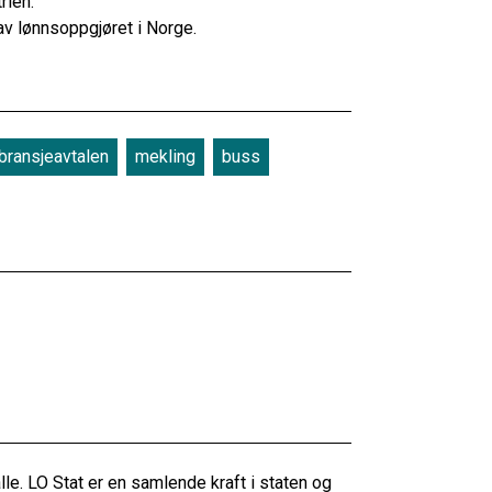
rien.
av lønnsoppgjøret i Norge.
bransjeavtalen
mekling
buss
alle. LO Stat er en samlende kraft i staten og