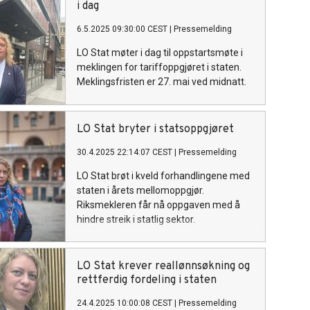
i dag
6.5.2025 09:30:00 CEST
|
Pressemelding
LO Stat møter i dag til oppstartsmøte i
meklingen for tariffoppgjøret i staten.
Meklingsfristen er 27. mai ved midnatt.
LO Stat bryter i statsoppgjøret
30.4.2025 22:14:07 CEST
|
Pressemelding
LO Stat brøt i kveld forhandlingene med
staten i årets mellomoppgjør.
Riksmekleren får nå oppgaven med å
hindre streik i statlig sektor.
LO Stat krever reallønnsøkning og
rettferdig fordeling i staten
24.4.2025 10:00:08 CEST
|
Pressemelding