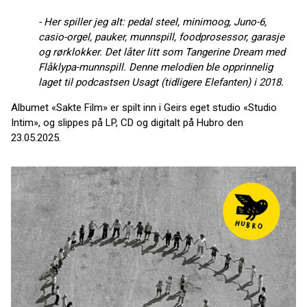
- Her spiller jeg alt: pedal steel, minimoog, Juno-6,
casio-orgel, pauker, munnspill, foodprosessor, garasje
og rørklokker. Det låter litt som Tangerine Dream med
Flåklypa-munnspill. Denne melodien ble opprinnelig
laget til podcastsen Usagt (tidligere Elefanten) i 2018.
Albumet «Sakte Film» er spilt inn i Geirs eget studio «Studio
Intim», og slippes på LP, CD og digitalt på Hubro den
23.05.2025.