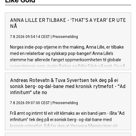
Like Gold
ANNA LILLE ER TILBAKE - ‘THAT’S A YEAR’ ER UTE
NÅ
7.8.2026 09:54:14 CEST
|
Pressemelding
Norges indie-pop-stjerne in the making, Anna Lille, er tilbake
med en relaterbar og sylskarp pop-banger! Anna Lille’s
stemme har allerede fanget oppmerksomheten til globale
superstjerner som Justin Bieber og Billie Eilish på nett. Og nå
på sin nye singel «That's a Year», synger hun om den
spesifikke følelsen av å gå ut av et forhold og lure på om det
Andreas Rotevatn & Tuva Syvertsen tek deg på ei
hele var bortkastet tid, men så å gradvis oppdage at livet på
sonisk berg- og-dal-bane med kronisk rytmefot - "Ad
den andre siden er uendelig mye bedre. Låten er bittersøt, litt
infinitum" ute no
ironisk, og veldig Anna. Anna Lille er tilbake, modigere, mer
7.8.2026 09:07:00 CEST
|
Pressemelding
selvsikker og sassier enn noensinne. Sammen med singelen
slipper hun en offisiell musikkvideo på YouTube, som tar deg
Frå ømt og intimt til eit vilt klimaks av ein band-jam - låta "Ad
med inn i det nye universet visuelt.
infinitum" tek deg på ei sonisk berg- og-dal-bane med
kronisk rytmefot. Sjå for deg at Veronica Maggio leier eit
vekkelsesmøte i indremisjonen kor målet er å gire