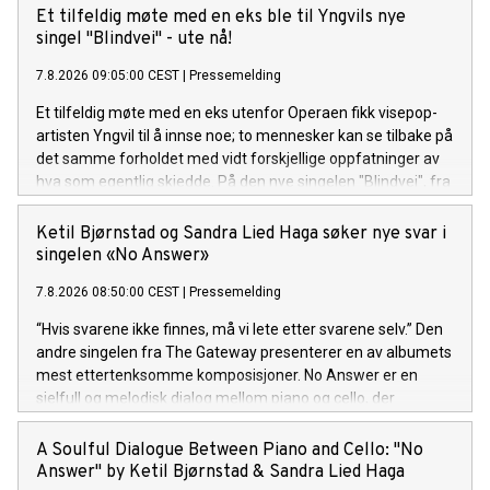
forsamlinga opp med pur glede og suggesjon. Liturgien til
Et tilfeldig møte med en eks ble til Yngvils nye
den her seansen er Rotevatn sin tekst på arkaisk nynorsk, og
singel "Blindvei" - ute nå!
krinsar kring at jaget mot noko nytt og sjølvrealisérande er
7.8.2026 09:05:00 CEST
|
Pressemelding
ein uendeleg prosess. "Ad infinitum", frå Andreas Rotevatn si
komande plate "Mellom saltvatn og sola", er ute no!
Et tilfeldig møte med en eks utenfor Operaen fikk visepop-
artisten Yngvil til å innse noe; to mennesker kan se tilbake på
det samme forholdet med vidt forskjellige oppfatninger av
hva som egentlig skjedde. På den nye singelen "Blindvei", fra
den kommende EP-en "PS: ikke si det til noen", møter sårbar
historiefortelling et smittende refreng og et varmt
Ketil Bjørnstad og Sandra Lied Haga søker nye svar i
poputtrykk. "Blindvei" er ute nå! Lytt her.
singelen «No Answer»
7.8.2026 08:50:00 CEST
|
Pressemelding
“Hvis svarene ikke finnes, må vi lete etter svarene selv.” Den
andre singelen fra The Gateway presenterer en av albumets
mest ettertenksomme komposisjoner. No Answer er en
sjelfull og melodisk dialog mellom piano og cello, der
stillheten og rommet mellom tonene er like viktige som selve
melodien.
A Soulful Dialogue Between Piano and Cello: "No
Answer" by Ketil Bjørnstad & Sandra Lied Haga