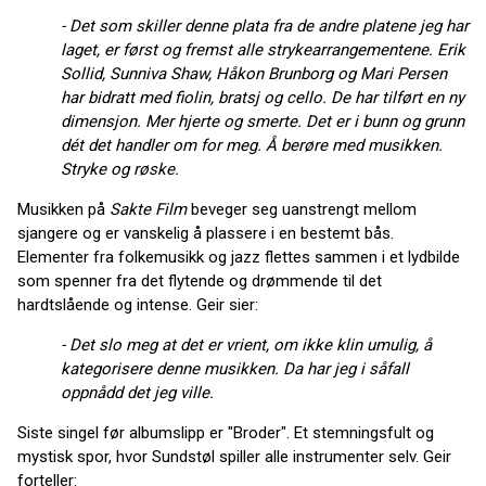
- Det som skiller denne plata fra de andre platene jeg har
laget, er først og fremst alle strykearrangementene. Erik
Sollid, Sunniva Shaw, Håkon Brunborg og Mari Persen
har bidratt med fiolin, bratsj og cello. De har tilført en ny
dimensjon. Mer hjerte og smerte. Det er i bunn og grunn
dét det handler om for meg. Å berøre med musikken.
Stryke og røske.
Musikken på
Sakte Film
beveger seg uanstrengt mellom
sjangere og er vanskelig å plassere i en bestemt bås.
Elementer fra folkemusikk og jazz flettes sammen i et lydbilde
som spenner fra det flytende og drømmende til det
hardtslående og intense. Geir sier:
- Det slo meg at det er vrient, om ikke klin umulig, å
kategorisere denne musikken. Da har jeg i såfall
oppnådd det jeg ville.
Siste singel før albumslipp er "Broder". Et stemningsfult og
mystisk spor, hvor Sundstøl spiller alle instrumenter selv. Geir
forteller: