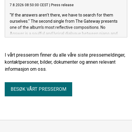
7.8.2026 08:50:00 CEST
|
Press release
"If the answers aren't there, we have to search for them
ourselves." The second single from The Gateway presents
one of the album's most reflective compositions. No
Answer is a soulful and lyrical dialogue between piano and
cello, where silence and the space between the notes are
just as important as the melody itself.
I vårt presserom finner du alle våre siste pressemeldinger,
kontaktpersoner, bilder, dokumenter og annen relevant
informasjon om oss.
BESØK VÅRT PRESSEROM