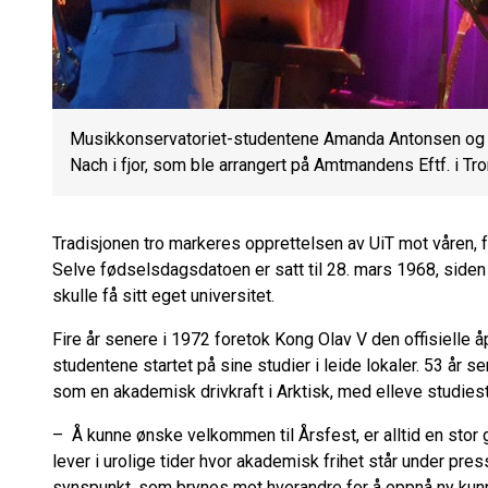
Musikkonservatoriet-studentene Amanda Antonsen og E
Nach i fjor, som ble arrangert på Amtmandens Eftf. i T
Tradisjonen tro markeres opprettelsen av UiT mot våren, fra 
Selve fødselsdagsdatoen er satt til 28. mars 1968, siden
skulle få sitt eget universitet.
Fire år senere i 1972 foretok Kong Olav V den offisielle
studentene startet på sine studier i leide lokaler. 53 år se
som en akademisk drivkraft i Arktisk, med elleve studies
– Å kunne ønske velkommen til Årsfest, er alltid en stor gl
lever i urolige tider hvor akademisk frihet står under pre
synspunkt, som brynes mot hverandre for å oppnå ny kunn