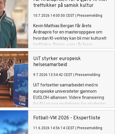
treffsikker på samisk kultur
10.7.2026 14:00:00 CEST
|
Pressemelding
Kevin Mathias Bergan får årets
Árdnapris for en masteroppgave om
hvordan KI-verktøy kan bli mer kulturelt
treffsikre. Prisen, som i år feirer
tiårsjubileum, deles ut under Riddu
Riđđu-festivalen.
UiT styrker europeisk
helsesamarbeid
9.7.2026 13:54:42 CEST
|
Pressemelding
UiT fortsetter samarbeidet med ni
europeiske universiteter gjennom
EUGLOH-alliansen. Videre finansiering
fra EU gir nye muligheter for studenter,
ansatte og forskningsmiljøer ved UiT.
Fotball-VM 2026 - Ekspertliste
11.6.2026 14:56:14 CEST
|
Pressemelding