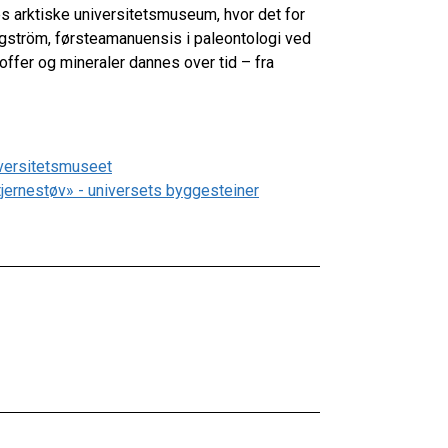
s arktiske universitetsmuseum, hvor det for
gström, førsteamanuensis i paleontologi ved
offer og mineraler dannes over tid – fra
iversitetsmuseet
stjernestøv» - universets byggesteiner