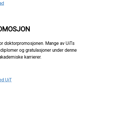
ad
ROMOSJON
a for doktorpromosjonen. Mange av UiTs
 diplomer og gratulasjoner under denne
akademiske karrierer.
ed UiT