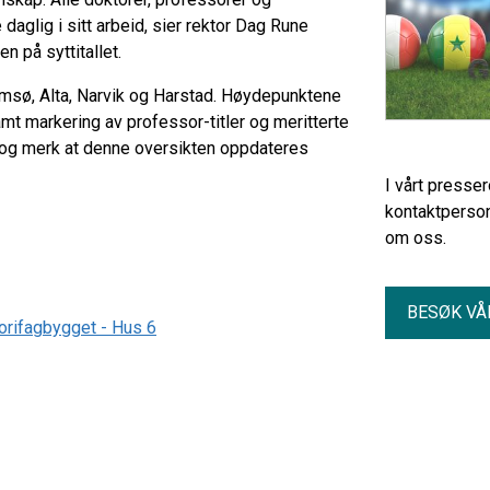
daglig i sitt arbeid, sier rektor Dag Rune
n på syttitallet.
romsø, Alta, Narvik og Harstad. Høydepunktene
amt markering av professor-titler og meritterte
 og merk at denne oversikten oppdateres
I vårt presse
kontaktperson
om oss.
BESØK VÅ
eorifagbygget - Hus 6