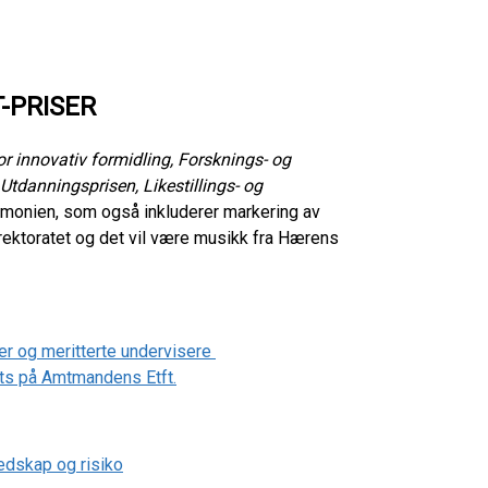
T-PRISER
for innovativ formidling, Forsknings- og
, Utdanningsprisen, Likestillings- og
emonien, som også inkluderer markering av
 rektoratet og det vil være musikk fra Hærens
tler og meritterte undervisere
ts på Amtmandens Etft.
edskap og risiko