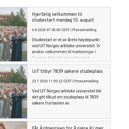
Hjertelig velkommen til
studiestart mandag 10. august
6.8.2026 07:45:00 CEST
|
Pressemelding
Studiestart er et av årets høydepunkt
ved UiT Norges arktiske universitet. Vi
ønsker velkommen til markeringer i
Tromsø, Alta, Narvik og Harstad.
UiT tilbyr 7839 søkere studieplass
23.7.2026 11:00:22 CEST
|
Pressemelding
Ved UiT Norges arktiske universitet blir
det gitt tilbud om studieplass til 7839
søkere fra høsten av.
Får Árdnaprisen for å gjøre KI mer