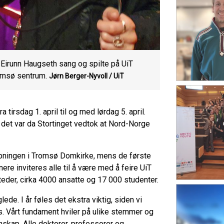
irunn Haugseth sang og spilte på UiT
romsø sentrum.
Jørn Berger-Nyvoll /
UiT
tirsdag 1. april til og med lørdag 5. april.
 det var da Stortinget vedtok at Nord-Norge
 åpningen i Tromsø Domkirke, mens de første
nere inviteres alle til å være med å feire UiT
teder, cirka 4000 ansatte og 17 000 studenter.
ede. I år føles det ekstra viktig, siden vi
ss. Vårt fundament hviler på ulike stemmer og
skap. Alle doktorer, professorer og