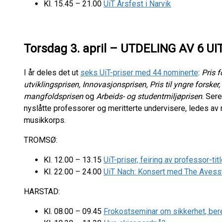
Kl. 15.45 – 21.00
UiT Årsfest i Narvik
Torsdag 3. april
– UTDELING AV 6 UI
I år deles det ut
seks UiT-priser med 44 nominerte
:
Pris 
utviklingsprisen, Innovasjonsprisen, Pris til yngre forsker
mangfoldsprisen
og
Arbeids- og studentmiljøprisen
. Ser
nyslåtte professorer og meritterte undervisere, ledes av
musikkorps.
TROMSØ:
Kl. 12.00 – 13.15
UiT-priser, feiring av professor-ti
Kl. 22.00 – 24.00
UiT Nach: Konsert med The Avess
HARSTAD:
Kl. 08.00 – 09.45
Frokostseminar om sikkerhet, ber