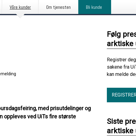
Våre kunder
Om tjenesten
Bli kunde
Følg pre
arktiske 
Registrer deg
sakene fra Ui
emelding
kan melde deg
REGISTRE
ursdagsfeiring, med prisutdelinger og
 oppleves ved UiTs fire største
Siste pr
arktiske 