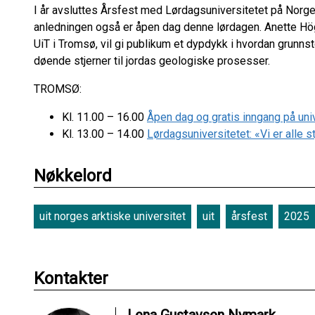
I år avsluttes Årsfest med Lørdagsuniversitetet på Norge
anledningen også er åpen dag denne lørdagen. Anette Hö
UiT i Tromsø, vil gi publikum et dypdykk i hvordan grunnst
døende stjerner til jordas geologiske prosesser.
TROMSØ:
Kl. 11.00 – 16.00
Åpen dag og gratis inngang på un
Kl. 13.00 – 14.00
Lørdagsuniversitetet: «Vi er alle 
Nøkkelord
uit norges arktiske universitet
uit
årsfest
2025
Kontakter