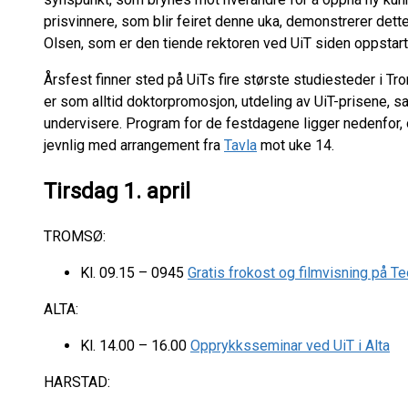
prisvinnere, som blir feiret denne uka, demonstrerer dette 
Olsen, som er den tiende rektoren ved UiT siden oppstarte
Årsfest finner sted på UiTs fire største studiesteder i T
er som alltid doktorpromosjon, utdeling av UiT-prisene, s
undervisere. Program for de festdagene ligger nedenfor,
jevnlig med arrangement fra
Tavla
mot uke 14.
Tirsdag 1. april
TROMSØ:
Kl. 09.15 – 0945
Gratis frokost og filmvisning på T
ALTA:
Kl. 14.00 – 16.00
Opprykksseminar ved UiT i Alta
HARSTAD: