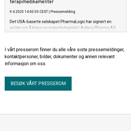
terapimedikamenter
9.4.2025 14:00:03 CEST
|
Pressemelding
Det USA-baserte selskapet PharmaLogic har signert en
avtale om å kjøpe en majoritetsandel i Agilera Pharma AS
(Agilera) fra Institutt for energiteknikk (IFE) for å skape et
fullt integrert, globalt selskap for utvikling, produksjon og
distribusjon av radiofarmasøytiske terapilegemidler.
I vårt presserom finner du alle våre siste pressemeldinger,
kontaktpersoner, bilder, dokumenter og annen relevant
informasjon om oss.
BESØK VÅRT PRESSEROM