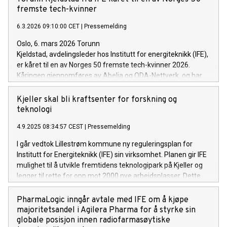
fremste tech-kvinner
6.3.2026 09:10:00 CET
|
Pressemelding
Oslo, 6. mars 2026 Torunn
Kjeldstad, avdelingsleder hos Institutt for energiteknikk (IFE),
er kåret til en av Norges 50 fremste tech-kvinner 2026.
Kåringen gjennomføres av Abelia og ODA-Nettverk, og har
som formål å løfte frem rollemodeller som bidrar til økt
mangfold og rekruttering til teknologi- og realfag.
Kjeller skal bli kraftsenter for forskning og
teknologi
4.9.2025 08:34:57 CEST
|
Pressemelding
I går vedtok Lillestrøm kommune ny reguleringsplan for
Institutt for Energiteknikk (IFE) sin virksomhet. Planen gir IFE
mulighet til å utvikle fremtidens teknologipark på Kjeller og
legger til rette for opp mot 2000 nye arbeidsplasser. Dette
vedtaket legger grunnlaget for videre vekst på Kjeller både
for IFE, andre forskningsinstitutt og teknologibedrifter og vil
PharmaLogic inngår avtale med IFE om å kjøpe
være viktig i den videre utviklingen av Romeriksregionen.
majoritetsandel i Agilera Pharma for å styrke sin
globale posisjon innen radiofarmasøytiske