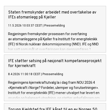
Staten fremskynder arbeidet med overtakelse av
IFEs atomanlegg på Kjeller
11.5.2026 10:03:37 CEST
|
Pressemelding
Regjeringen fremskynder prosessen for overføring
av atomanleggene på Kjeller fra Institutt for energiteknikk
(IFE) til Norsk nukleær dekommisjonering (NND). IFE og NND
har satt som mål at overføringen kan gjennomføres 1.
januar 2027.
IFE støtter satsing på nasjonalt kompetanseprosjekt
for kjernekraft
8.4.2026 11:00:18 CEST
|
Pressemelding
Regjeringens kjernekraftutvalg la i dag fram NOU 2026:4
«Kjernekraft i Norge? Fordeler, ulemper og forutsetninger».
Institutt for energiteknikk (IFE) mener utvalget har levert en
grundig og balansert utredning, og støtter anbefalingen om
å prioritere kompetansebygging.
Torunn Kjeldstad fra IFE kåret til en av Norges 50