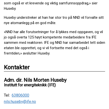
som også er et krevende og viktig samfunnsoppdrag,» sier
Huseby.
Huseby understreker at han har stor tro på NND vil forvalte sitt
nye atomanlegg på en god måte.
«NND har alle forutsetninger for å lykkes med oppgaven, og vil
jo også overta 125 høyt kompetente medarbeidere fra IFE
sammen med reaktoren. IFE og NND har samarbeidet tett siden
etaten ble opprettet, og vi vil fortsette med det også i
fremtiden,» avslutter Huseby.
Kontakter
Adm. dir. Nils Morten Huseby
Institutt for energiteknikk (IFE)
Tel:
63806000
nils.huseby@ife.no