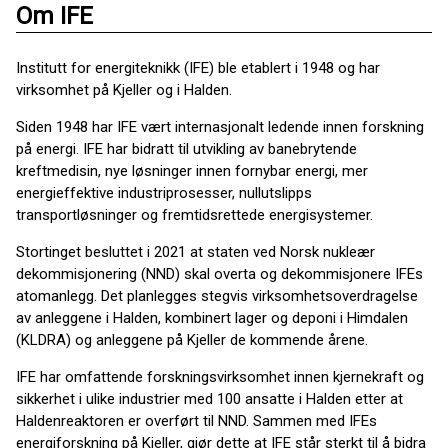
Om IFE
Institutt for energiteknikk (IFE) ble etablert i 1948 og har
virksomhet på Kjeller og i Halden.
Siden 1948 har IFE vært internasjonalt ledende innen forskning
på energi. IFE har bidratt til utvikling av banebrytende
kreftmedisin, nye løsninger innen fornybar energi, mer
energieffektive industriprosesser, nullutslipps
transportløsninger og fremtidsrettede energisystemer.
Stortinget besluttet i 2021 at staten ved Norsk nukleær
dekommisjonering (NND) skal overta og dekommisjonere IFEs
atomanlegg. Det planlegges stegvis virksomhetsoverdragelse
av anleggene i Halden, kombinert lager og deponi i Himdalen
(KLDRA) og anleggene på Kjeller de kommende årene.
IFE har omfattende forskningsvirksomhet innen kjernekraft og
sikkerhet i ulike industrier med 100 ansatte i Halden etter at
Haldenreaktoren er overført til NND. Sammen med IFEs
energiforskning på Kjeller, gjør dette at IFE står sterkt til å bidra