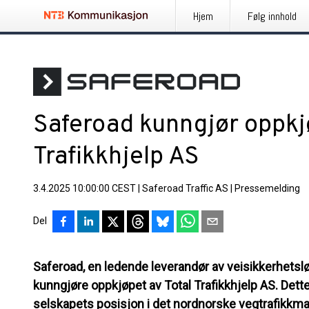
Hjem
Følg innhold
Saferoad kunngjør oppkj
Trafikkhjelp AS
3.4.2025 10:00:00 CEST
|
Saferoad Traffic AS
|
Pressemelding
Del
Saferoad, en ledende leverandør av veisikkerhetsløs
kunngjøre oppkjøpet av Total Trafikkhjelp AS. Dett
selskapets posisjon i det nordnorske vegtrafikkmar