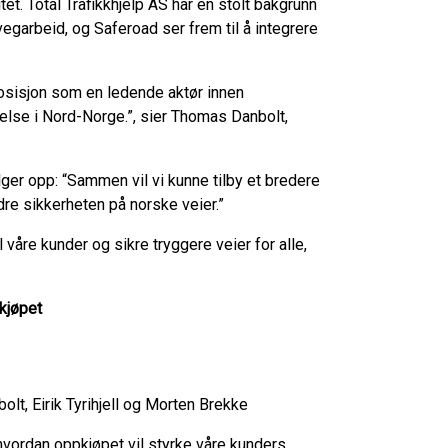
et. Total Trafikkhjelp AS har en stolt bakgrunn
egarbeid, og Saferoad ser frem til å integrere
posisjon som en ledende aktør innen
relse i Nord-Norge.”, sier Thomas Danbolt,
ølger opp: “Sammen vil vi kunne tilby et bredere
edre sikkerheten på norske veier.”
 våre kunder og sikre tryggere veier for alle,
kjøpet
t, Eirik Tyrihjell og Morten Brekke
 hvordan oppkjøpet vil styrke våre kunders