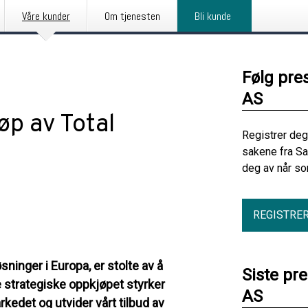
Våre kunder
Om tjenesten
Bli kunde
Følg pre
AS
øp av Total
Registrer deg
sakene fra Sa
deg av når so
REGISTRE
ninger i Europa, er stolte av å
Siste pr
e strategiske oppkjøpet styrker
AS
kedet og utvider vårt tilbud av