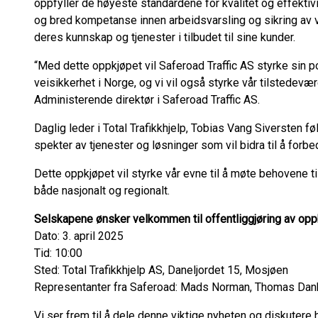
oppfyller de høyeste standardene for kvalitet og effektivit
og bred kompetanse innen arbeidsvarsling og sikring av v
deres kunnskap og tjenester i tilbudet til sine kunder.
“Med dette oppkjøpet vil Saferoad Traffic AS styrke sin 
veisikkerhet i Norge, og vi vil også styrke vår tilstedevæ
Administerende direktør i Saferoad Traffic AS.
Daglig leder i Total Trafikkhjelp, Tobias Vang Siversten f
spekter av tjenester og løsninger som vil bidra til å forb
Dette oppkjøpet vil styrke vår evne til å møte behovene til
både nasjonalt og regionalt.
Selskapene ønsker velkommen til offentliggjøring av opp
Dato: 3. april 2025
Tid: 10:00
Sted: Total Trafikkhjelp AS, Daneljordet 15, Mosjøen
Representanter fra Saferoad: Mads Norman, Thomas Danbol
Vi ser frem til å dele denne viktige nyheten og diskutere