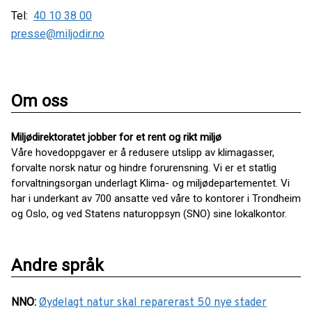
Tel:
40 10 38 00
presse@miljodir.no
Om oss
Miljødirektoratet jobber for et rent og rikt miljø
Våre hovedoppgaver er å redusere utslipp av klimagasser,
forvalte norsk natur og hindre forurensning. Vi er et statlig
forvaltningsorgan underlagt Klima- og miljødepartementet. Vi
har i underkant av 700 ansatte ved våre to kontorer i Trondheim
og Oslo, og ved Statens naturoppsyn (SNO) sine lokalkontor.
Andre språk
NNO
:
Øydelagt natur skal reparerast 50 nye stader