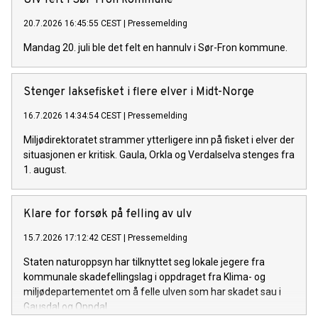
20.7.2026 16:45:55 CEST
|
Pressemelding
Mandag 20. juli ble det felt en hannulv i Sør-Fron kommune.
Stenger laksefisket i flere elver i Midt-Norge
16.7.2026 14:34:54 CEST
|
Pressemelding
Miljødirektoratet strammer ytterligere inn på fisket i elver der
situasjonen er kritisk. Gaula, Orkla og Verdalselva stenges fra
1. august.
Klare for forsøk på felling av ulv
15.7.2026 17:12:42 CEST
|
Pressemelding
Staten naturoppsyn har tilknyttet seg lokale jegere fra
kommunale skadefellingslag i oppdraget fra Klima- og
miljødepartementet om å felle ulven som har skadet sau i
Gausdal og Oppdal.