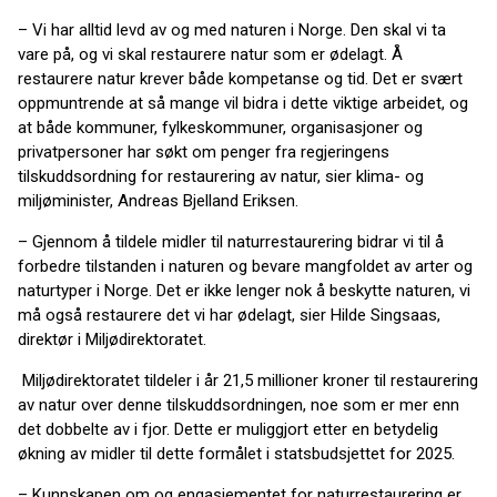
– Vi har alltid levd av og med naturen i Norge. Den skal vi ta
vare på, og vi skal restaurere natur som er ødelagt. Å
restaurere natur krever både kompetanse og tid. Det er svært
oppmuntrende at så mange vil bidra i dette viktige arbeidet, og
at både kommuner, fylkeskommuner, organisasjoner og
privatpersoner har søkt om penger fra regjeringens
tilskuddsordning for restaurering av natur, sier klima- og
miljøminister, Andreas Bjelland Eriksen.
– Gjennom å tildele midler til naturrestaurering bidrar vi til å
forbedre tilstanden i naturen og bevare mangfoldet av arter og
naturtyper i Norge. Det er ikke lenger nok å beskytte naturen, vi
må også restaurere det vi har ødelagt, sier Hilde Singsaas,
direktør i Miljødirektoratet.
Miljødirektoratet tildeler i år 21,5 millioner kroner til restaurering
av natur over denne tilskuddsordningen, noe som er mer enn
det dobbelte av i fjor. Dette er muliggjort etter en betydelig
økning av midler til dette formålet i statsbudsjettet for 2025.
– Kunnskapen om og engasjementet for naturrestaurering er