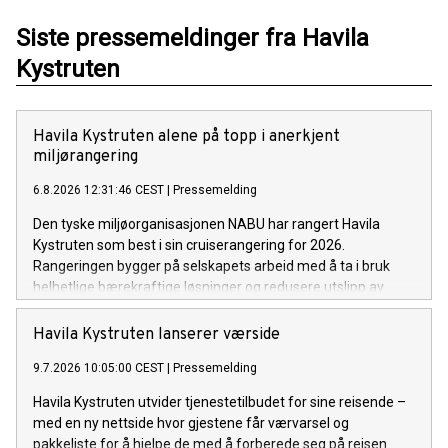
Siste pressemeldinger fra Havila
Kystruten
Havila Kystruten alene på topp i anerkjent
miljørangering
6.8.2026 12:31:46 CEST
|
Pressemelding
Den tyske miljøorganisasjonen NABU har rangert Havila
Kystruten som best i sin cruiserangering for 2026.
Rangeringen bygger på selskapets arbeid med å ta i bruk
helhetlige bærekraftige løsninger og redusere utslipp av
klimagasser og luftforurensning langs norskekysten. Som i
fjor setter det norskeide rederiet standarden for
Havila Kystruten lanserer værside
cruiseindustrien.
9.7.2026 10:05:00 CEST
|
Pressemelding
Havila Kystruten utvider tjenestetilbudet for sine reisende –
med en ny nettside hvor gjestene får værvarsel og
pakkeliste for å hjelpe de med å forberede seg på reisen