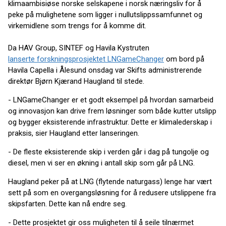
klimaambisiøse norske selskapene i norsk næringsliv for å
peke på mulighetene som ligger i nullutslippssamfunnet og
virkemidlene som trengs for å komme dit.
Da HAV Group, SINTEF og Havila Kystruten
lanserte forskningsprosjektet LNGameChanger
om bord på
Havila Capella i Ålesund onsdag var Skifts administrerende
direktør Bjørn Kjærand Haugland til stede.
- LNGameChanger er et godt eksempel på hvordan samarbeid
og innovasjon kan drive frem løsninger som både kutter utslipp
og bygger eksisterende infrastruktur. Dette er klimalederskap i
praksis, sier Haugland etter lanseringen.
- De fleste eksisterende skip i verden går i dag på tungolje og
diesel, men vi ser en økning i antall skip som går på LNG.
Haugland peker på at LNG (flytende naturgass) lenge har vært
sett på som en overgangsløsning for å redusere utslippene fra
skipsfarten. Dette kan nå endre seg.
- Dette prosjektet gir oss muligheten til å seile tilnærmet