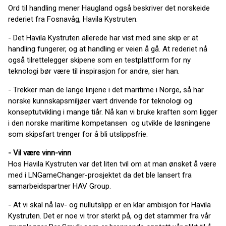
Ord til handling mener Haugland også beskriver det norskeide
rederiet fra Fosnavåg, Havila Kystruten.
- Det Havila Kystruten allerede har vist med sine skip er at
handling fungerer, og at handling er veien å gå. At rederiet nå
også tilrettelegger skipene som en testplattform for ny
teknologi bør være til inspirasjon for andre, sier han.
- Trekker man de lange linjene i det maritime i Norge, så har
norske kunnskapsmiljøer vært drivende for teknologi og
konseptutvikling i mange tiår. Nå kan vi bruke kraften som ligger
i den norske maritime kompetansen og utvikle de løsningene
som skipsfart trenger for å bli utslippsfrie.
- Vil være vinn-vinn
Hos Havila Kystruten var det liten tvil om at man ønsket å være
med i LNGameChanger-prosjektet da det ble lansert fra
samarbeidspartner HAV Group.
- At vi skal nå lav- og nullutslipp er en klar ambisjon for Havila
Kystruten. Det er noe vi tror sterkt på, og det stammer fra vår