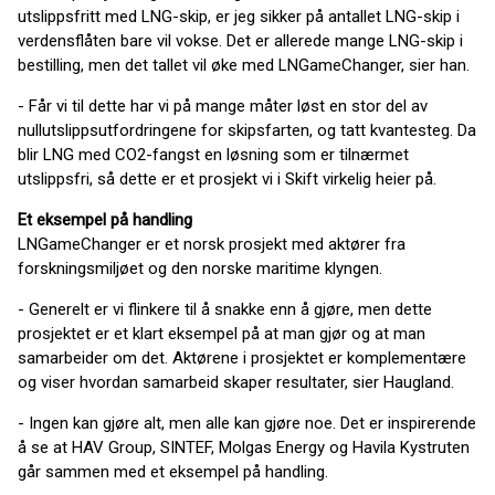
utslippsfritt med LNG-skip, er jeg sikker på antallet LNG-skip i
verdensflåten bare vil vokse. Det er allerede mange LNG-skip i
bestilling, men det tallet vil øke med LNGameChanger, sier han.
- Får vi til dette har vi på mange måter løst en stor del av
nullutslippsutfordringene for skipsfarten, og tatt kvantesteg. Da
blir LNG med CO2-fangst en løsning som er tilnærmet
utslippsfri, så dette er et prosjekt vi i Skift virkelig heier på.
Et eksempel på handling
LNGameChanger er et norsk prosjekt med aktører fra
forskningsmiljøet og den norske maritime klyngen.
- Generelt er vi flinkere til å snakke enn å gjøre, men dette
prosjektet er et klart eksempel på at man gjør og at man
samarbeider om det. Aktørene i prosjektet er komplementære
og viser hvordan samarbeid skaper resultater, sier Haugland.
- Ingen kan gjøre alt, men alle kan gjøre noe. Det er inspirerende
å se at HAV Group, SINTEF, Molgas Energy og Havila Kystruten
går sammen med et eksempel på handling.