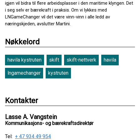
igjen vil bidra til flere arbeidsplasser i den maritime klyngen. Det
i seg selv er bærekraft i praksis. Om vi lykkes med
LNGameChanger vil det være vinn-vinn i alle ledd av
næringskjeden, avslutter Martini.
Nøkkelord
havila kystruten
skift
skift-nettverk
havila
lngamechanger
kystruten
Kontakter
Lasse A. Vangstein
Kommunikasjons- og bærekraftsdirektør
Tel:
+ 47 934 49 954