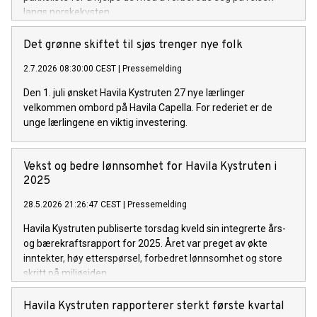
langs norskekysten.
Det grønne skiftet til sjøs trenger nye folk
2.7.2026 08:30:00 CEST
|
Pressemelding
Den 1. juli ønsket Havila Kystruten 27 nye lærlinger
velkommen ombord på Havila Capella. For rederiet er de
unge lærlingene en viktig investering.
Vekst og bedre lønnsomhet for Havila Kystruten i
2025
28.5.2026 21:26:47 CEST
|
Pressemelding
Havila Kystruten publiserte torsdag kveld sin integrerte års-
og bærekraftsrapport for 2025. Året var preget av økte
inntekter, høy etterspørsel, forbedret lønnsomhet og store
skritt på miljøsiden.
Havila Kystruten rapporterer sterkt første kvartal