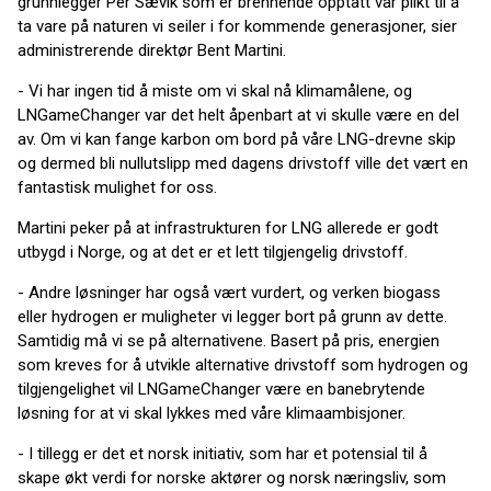
grunnlegger Per Sævik som er brennende opptatt vår plikt til å
ta vare på naturen vi seiler i for kommende generasjoner, sier
administrerende direktør Bent Martini.
- Vi har ingen tid å miste om vi skal nå klimamålene, og
LNGameChanger var det helt åpenbart at vi skulle være en del
av. Om vi kan fange karbon om bord på våre LNG-drevne skip
og dermed bli nullutslipp med dagens drivstoff ville det vært en
fantastisk mulighet for oss.
Martini peker på at infrastrukturen for LNG allerede er godt
utbygd i Norge, og at det er et lett tilgjengelig drivstoff.
- Andre løsninger har også vært vurdert, og verken biogass
eller hydrogen er muligheter vi legger bort på grunn av dette.
Samtidig må vi se på alternativene. Basert på pris, energien
som kreves for å utvikle alternative drivstoff som hydrogen og
tilgjengelighet vil LNGameChanger være en banebrytende
løsning for at vi skal lykkes med våre klimaambisjoner.
- I tillegg er det et norsk initiativ, som har et potensial til å
skape økt verdi for norske aktører og norsk næringsliv, som