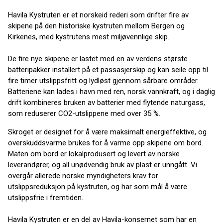
Havila Kystruten er et norskeid rederi som drifter fire av
skipene på den historiske kystruten mellom Bergen og
Kirkenes, med kystrutens mest miljøvennlige skip.
De fire nye skipene er lastet med en av verdens største
batteripakker installert på et passasjerskip og kan seile opp til
fire timer utslippsfritt og lydløst gjennom sårbare områder.
Batteriene kan lades i havn med ren, norsk vannkraft, og i daglig
drift kombineres bruken av batterier med flytende naturgass,
som reduserer CO2-utslippene med over 35 %.
Skroget er designet for å være maksimalt energieffektive, og
overskuddsvarme brukes for å varme opp skipene om bord.
Maten om bord er lokalprodusert og levert av norske
leverandører, og all unødvendig bruk av plast er unngått. Vi
overgår allerede norske myndigheters krav for
utslippsreduksjon på kystruten, og har som mål å være
utslippsfrie i fremtiden.
Havila Kystruten er en del av Havila-konsernet som har en