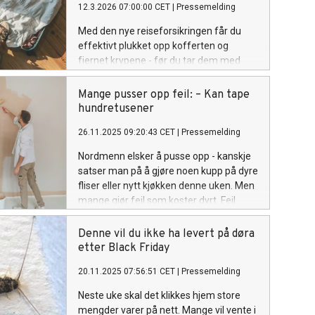
12.3.2026 07:00:00 CET
|
Pressemelding
Med den nye reiseforsikringen får du
effektivt plukket opp kofferten og
fjernet krypene - før du tar dem med
hjem og tømmer lommeboken.
Løsningen er utviklet av VIS Forsikring og
Mange pusser opp feil: – Kan tape
leverandør Rentokil.
hundretusener
26.11.2025 09:20:43 CET
|
Pressemelding
Nordmenn elsker å pusse opp - kanskje
satser man på å gjøre noen kupp på dyre
fliser eller nytt kjøkken denne uken. Men
mange gjør feil som koster dyrt. Feil
arbeid, feil materialvalg og manglende
dokumentasjon kan gi verdifall på
Denne vil du ikke ha levert på døra
hundretusener.
etter Black Friday
20.11.2025 07:56:51 CET
|
Pressemelding
Neste uke skal det klikkes hjem store
mengder varer på nett. Mange vil vente i