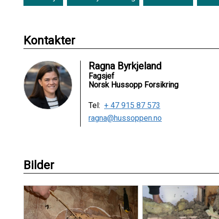
Kontakter
Ragna Byrkjeland
Fagsjef
Norsk Hussopp Forsikring
Tel:
+ 47 915 87 573
ragna@hussoppen.no
Bilder