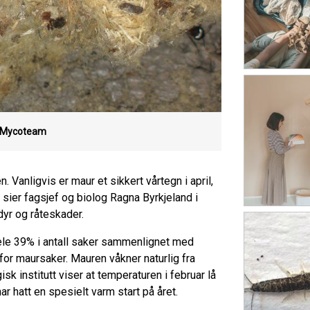
Mycoteam
n. Vanligvis er maur et sikkert vårtegn i april,
 sier fagsjef og biolog Ragna Byrkjeland i
dyr og råteskader.
hele 39% i antall saker sammenlignet med
for maursaker. Mauren våkner naturlig fra
isk institutt viser at temperaturen i februar lå
ar hatt en spesielt varm start på året.