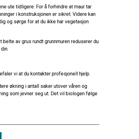
ene ute tidligere. For å forhindre at maur tar
pninger i konstruksjonen er sikret. Videre kan
ig og sørge for at du ikke har vegetasjon
et belte av grus rundt grunnmuren reduserer du
 din.
faler vi at du kontakter profesjonell hjelp.
dere økning i antall saker utover våren og
ing som jevner seg ut. Det vil biologen følge