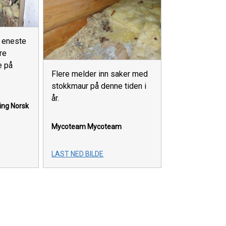
 eneste
re
e på
Flere melder inn saker med
stokkmaur på denne tiden i
år.
ing
Norsk
Mycoteam
Mycoteam
LAST NED BILDE