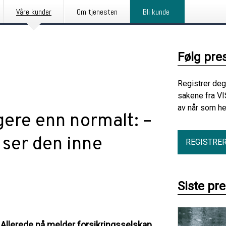
Våre kunder
Om tjenesten
Bli kunde
Følg pre
Registrer deg
sakene fra VI
av når som he
gere enn normalt: –
 ser den inne
REGISTRE
Siste pr
. Allerede nå melder forsikringsselskap