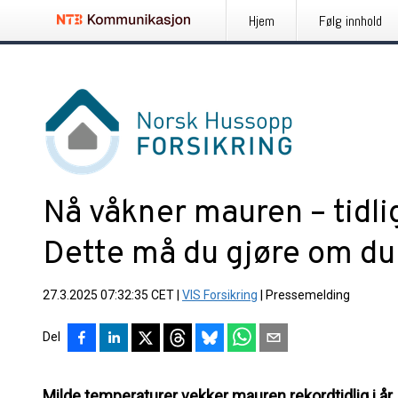
Hjem
Følg innhold
Nå våkner mauren – tidli
Dette må du gjøre om du
27.3.2025 07:32:35 CET
|
VIS Forsikring
|
Pressemelding
Del
Milde temperaturer vekker mauren rekordtidlig i år