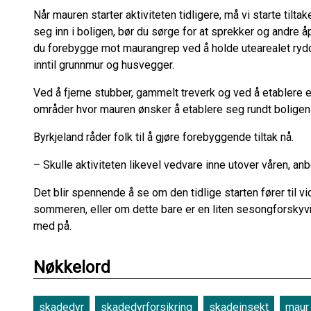
Når mauren starter aktiviteten tidligere, må vi starte tiltak
seg inn i boligen, bør du sørge for at sprekker og andre å
du forebygge mot maurangrep ved å holde utearealet rydd
inntil grunnmur og husvegger.
Ved å fjerne stubber, gammelt treverk og ved å etablere 
områder hvor mauren ønsker å etablere seg rundt boligen
Byrkjeland råder folk til å gjøre forebyggende tiltak nå.
– Skulle aktiviteten likevel vedvare inne utover våren, anbe
Det blir spennende å se om den tidlige starten fører til vi
sommeren, eller om dette bare er en liten sesongforskyvn
med på.
Nøkkelord
skadedyr
skadedyrforsikring
skadeinsekt
maur