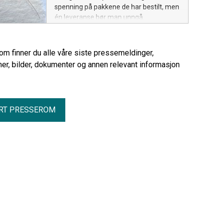
spenning på pakkene de har bestilt, men
én leveranse bør man unngå.
rom finner du alle våre siste pressemeldinger,
er, bilder, dokumenter og annen relevant informasjon
RT PRESSEROM