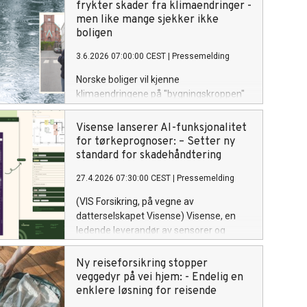
frykter skader fra klimaendringer -
men like mange sjekker ikke
boligen
3.6.2026 07:00:00 CEST
|
Pressemelding
Norske boliger vil kjenne
klimaendringene på "bygningskroppen"
fremover. Men langt fra alle boligeiere
sjekker for skader.
Visense lanserer AI-funksjonalitet
for tørkeprognoser: – Setter ny
standard for skadehåndtering
27.4.2026 07:30:00 CEST
|
Pressemelding
(VIS Forsikring, på vegne av
datterselskapet Visense) Visense, en
ledende leverandør av sensorer og
digitale plattformer for
skadehåndteringsbransjen, lanserer i
Ny reiseforsikring stopper
dag en nyutivklet AI-funksjonalitet som
veggedyr på vei hjem: - Endelig en
vil endre måten fuktskader håndteres
enklere løsning for reisende
på.