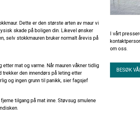
okkmaur. Dette er den største arten av maur vi
ysisk skade på boligen din. Likevel ønsker
I vårt presse
en, selv stokkmauren bruker normalt årevis på
kontaktperson
om oss.
g etter mat og varme. Når mauren våkner tidlig
BESØK VÅ
d trekker den innendørs på leting etter
rlig og ingen grunn til panikk, sier fagsjef
 fjerne tilgang på mat inne. Støvsug smulene
endisken.