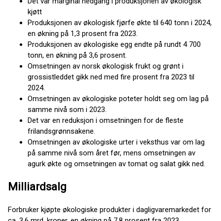
Det var marginal nedgang i produksjonen av økologisk
kjøtt
Produksjonen av økologisk fjørfe økte til 640 tonn i 2024,
en økning på 1,3 prosent fra 2023.
Produksjonen av økologiske egg endte på rundt 4 700
tonn, en økning på 3,6 prosent.
Omsetningen av norsk økologisk frukt og grønt i
grossistleddet gikk ned med fire prosent fra 2023 til
2024.
Omsetningen av økologiske poteter holdt seg om lag på
samme nivå som i 2023.
Det var en reduksjon i omsetningen for de fleste
frilandsgrønnsakene.
Omsetningen av økologiske urter i veksthus var om lag
på samme nivå som året før, mens omsetningen av
agurk økte og omsetningen av tomat og salat gikk ned.
Milliardsalg
Forbruker kjøpte økologiske produkter i dagligvaremarkedet for
ca. 3,6 mrd. kroner, en økning på 7,8 prosent fra 2023.