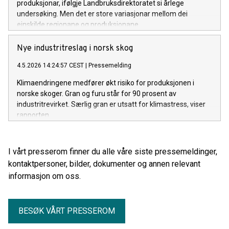
produksjonar, ifølgje Landbruksdirektoratet si årlege
undersøking. Men det er store variasjonar mellom dei
einskilde regionane og produksjonane.
Nye industritreslag i norsk skog
4.5.2026 14:24:57 CEST
|
Pressemelding
Klimaendringene medfører økt risiko for produksjonen i
norske skoger. Gran og furu står for 90 prosent av
industritrevirket. Særlig gran er utsatt for klimastress, viser
rapporten.
I vårt presserom finner du alle våre siste pressemeldinger,
kontaktpersoner, bilder, dokumenter og annen relevant
informasjon om oss.
BESØK VÅRT PRESSEROM