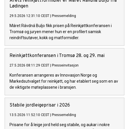
Årets reinkjøttformidler er Máret Rávdná Buljo fra
Lødingen
29.5.2026 12:31:10 CEST
|
Pressemelding
Máret Rávdná Buljo fikk prisen på Reinkjøttkonferansen i
Tromsø og juryen mener hun er en profilert samisk
reindriftsutøver, kokk og matformidler.
Reinkjøttkonferansen i Tromsø 28. og 29. mai
27.5.2026 08:11:29 CEST
|
Presseinvitasjon
Konferansen arrangeres av Innovasjon Norge og
Markedsutvalget for reinkjøtt, og har etablert seg som en av
de viktigste møteplassene i bransjen.
Stabile jordleigeprisar i 2026
13.5.2026 11:52:10 CEST
|
Pressemelding
Prisane for å leige jord held seg stabile, og aukar i nokre